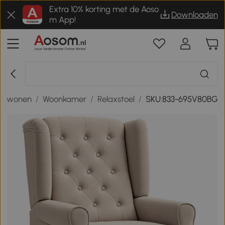
Extra 10% korting met de Aoso
Downloaden
m App!
en wonen
/
Woonkamer
/
Relaxstoel
/
SKU:833-695V80BG