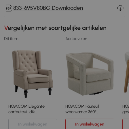
833-695V80BG Downloaden
Vergelijken met soortgelijke artikelen
Dit item
Aanbevelen
HOMCOM Elegante
HOMCOM Fauteuil
HO
oorfauteuil, dik
woonkamer 360°
ges
gewatteerd, afneembare
draaibaar loungestoel
fle
bekleding, 74 x 87 x 102
relaxfauteuil met
acc
In winkelwagen
In winkelwagen
cm, Beige
eendelige rugleuning en
hou