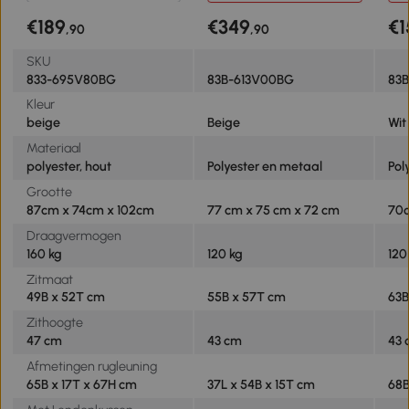
armleuningen 77 x 75 x 72
fra
€189
€349
€1
,90
,90
cm Beige
SKU
833-695V80BG
83B-613V00BG
83
Kleur
beige
Beige
Wit
Materiaal
polyester, hout
Polyester en metaal
Pol
Grootte
87cm x 74cm x 102cm
77 cm x 75 cm x 72 cm
70c
Draagvermogen
160 kg
120 kg
120
Zitmaat
49B x 52T cm
55B x 57T cm
63B
Zithoogte
47 cm
43 cm
43
Afmetingen rugleuning
65B x 17T x 67H cm
37L x 54B x 15T cm
68B