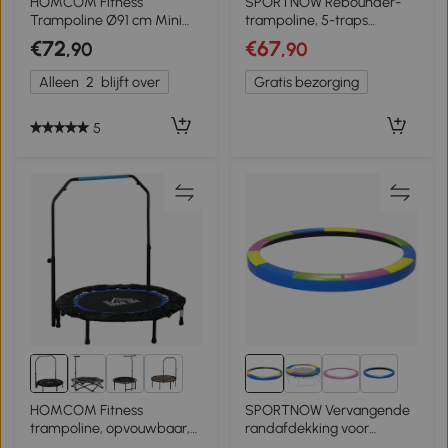
HOMCOM Fitness
SPORTNOW Rebounder-
Trampoline Ø91 cm Mini
trampoline, 5-traps
Trampoline met Antislip
verstelbare handgreep,
€72
€67
,90
,90
Voeten 100kg Belastbaar
workout-trampoline, Zwart
Ø91 x 22,5H cm
Alleen
2
blijft over
Gratis bezorging
Zwart+Blauw
5
8+
3+
HOMCOM Fitness
SPORTNOW Vervangende
trampoline, opvouwbaar,
randafdekking voor
verstelbare handgreep,
trampolines, waterdicht,