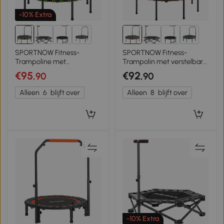
-10% Extra
8+
8+
SPORTNOW Fitness-
SPORTNOW Fitness-
Trampoline met
Trampolin met verstelbare
verstelbare handgreep,
handgreep, Sport-
€95
€92
,90
,90
Sporttrampoline voor
Trampolin voor binnen en
binnen en buiten, Staal,
buiten, Staal, Kunststof,
Alleen
6
blijft over
Alleen
8
blijft over
Kunststof, Groen
Oranje
-10% Extra