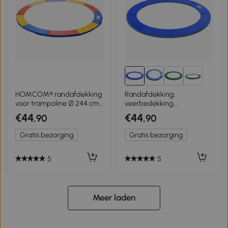
2+
HOMCOM® randafdekking
Randafdekking,
voor trampoline Ø 244 cm
veerbedekking,
gekleurd veiligheidsnet
randbescherming voor
€44
€44
,90
,90
weerbestendig
trampoline 244/ 305/ 366
cm
Gratis bezorging
Gratis bezorging
5
5
Meer laden