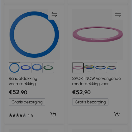
2+
3+
Randafdekking
SPORTNOW Vervangende
veerafdekking
randafdekking voor
randbescherming voor
trampolines, waterdicht,
€52
€52
,90
,90
trampoline 244 / 305 / 366
scheurvast, Ø305 cm, Roze
cm
Gratis bezorging
Gratis bezorging
4.6