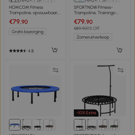
8+
8+
HOMCOM Fitness
SPORTNOW Fitness-
Trampoline, opvouwbaar,
Trampoline, Trainings-
verstelbare handgreep,
Trampoline met
€79
€79
,90
,90
Ø102 x 123H cm, tot 150 kg,
verstelbare handgreep,
€89,90
11% Off
Zwart
stabiel en stil, voor binnen,
Gratis bezorging
Staal, Blauw
Zomeruitverkoop
4.8
-10% Extra
8+
8+