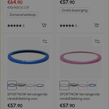
€64
€57
,90
,90
Ø102x123H cm, tot 150 kg,
scheurvast, Ø305 cm,
€72,90
10% Off
Zwart/Blauw
kleurrijk
Gratis bezorging
Zomeruitverkoop
5
5
3+
3+
SPORTNOW Vervangende
SPORTNOW Vervangende
randafdekking voor
randafdekking voor
trampolines, waterdicht,
trampolines, waterdicht,
€57
€57
,90
,90
scheurvast, Ø366 cm,
scheurvast, Ø366 cm, Roze