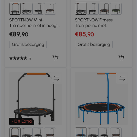
8+
8+
SPORTNOW Mini-
SPORTNOW Fitness
Trampoline, met in hoogte
Trampoline met
verstelbare handgreep,
Verstelbare T-Greep,
€89
€85
,90
,90
LCD-monitor, Staal,
Opvouwbaar, Inclusief
zwart+rood, Ø102 x 99-
Draagtas, 120 kg
Gratis bezorging
Gratis bezorging
123cm
Draagvermogen, Staal,
Kunststof, Zwart
5
-10% Extra