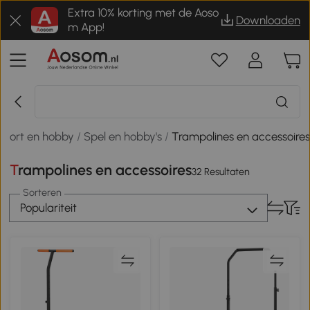
Extra 10% korting met de Aoso
Downloaden
m App!
Sport en hobby
/
Spel en hobby's
/
Trampolines en accessoire
Trampolines en accessoires
32 Resultaten
Sorteren
Populariteit