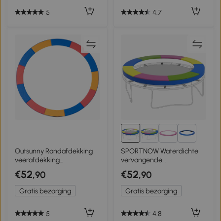
5
4.7
3+
Outsunny Randafdekking
SPORTNOW Waterdichte
veerafdekking
vervangende
randbescherming voor
randafdekking voor
€52
€52
,90
,90
trampoline 244 / 305 / 366
trampolines,
cm
scheurbestendig, Ø305 cm,
Gratis bezorging
Gratis bezorging
kleurrijk
5
4.8