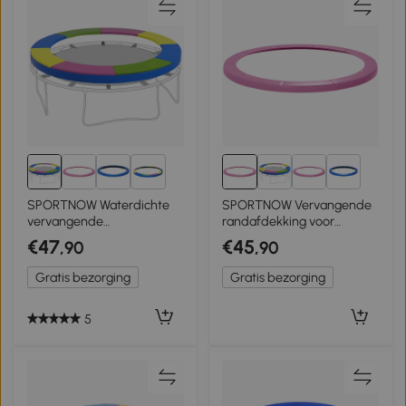
3+
3+
SPORTNOW Waterdichte
SPORTNOW Vervangende
vervangende
randafdekking voor
randafdekking voor
trampoline,
€47
€45
,90
,90
trampolines,
waterbestendig,
scheurbestendig, Ø244 cm,
scheurvast, Ø244 cm, Roze
Gratis bezorging
Gratis bezorging
kleurrijk
5