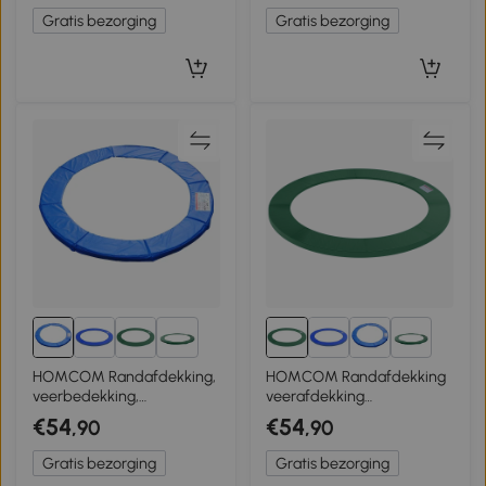
Blauw
Gratis bezorging
Gratis bezorging
2+
2+
HOMCOM Randafdekking,
HOMCOM Randafdekking
veerbedekking,
veerafdekking
randbescherming voor
randbescherming voor
€54
€54
,90
,90
trampoline 305 cm
trampoline 305 cm
Gratis bezorging
Gratis bezorging