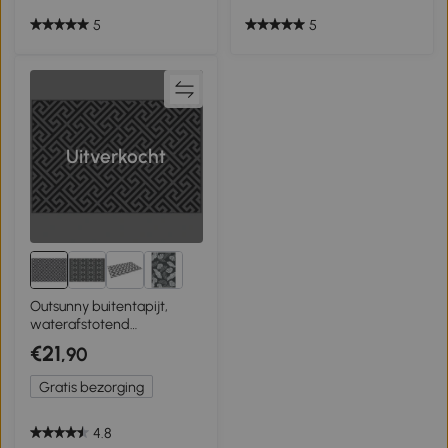
5
5
Uitverkocht
Outsunny buitentapijt,
waterafstotend
kunststoftapijt 152 x 243 cm
€21
,90
Gratis bezorging
4.8