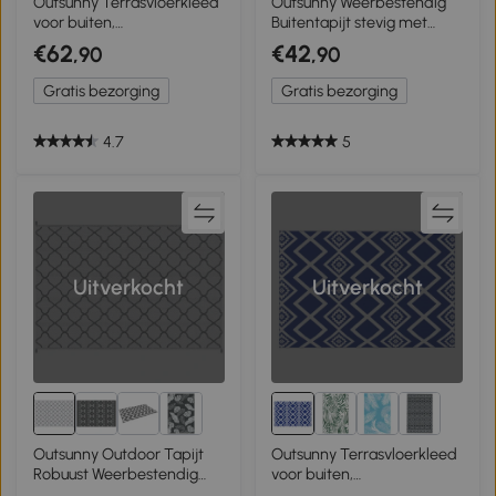
Outsunny Terrasvloerkleed
Outsunny Weerbestendig
voor buiten,
Buitentapijt stevig met
weerbestendig, modern
draagtas, opvouwbaar
€62
€42
,90
,90
ontwerp, 365 cm x 274 cm
Boho-stijl 182 x 274 cm
x 0,3 cm, Groen + Crème
Zwart+Wit
Gratis bezorging
Gratis bezorging
4.7
5
Uitverkocht
Uitverkocht
Outsunny Outdoor Tapijt
Outsunny Terrasvloerkleed
Robuust Weerbestendig
voor buiten,
Tapijt met Netpatroon 182
weerbestendig, modern