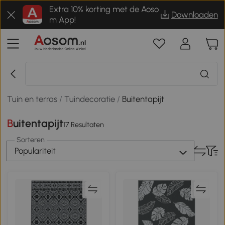
Extra 10% korting met de Aoso
Downloaden
m App!
Tuin en terras
/
Tuindecoratie
/
Buitentapijt
Buitentapijt
17 Resultaten
Sorteren
Populariteit