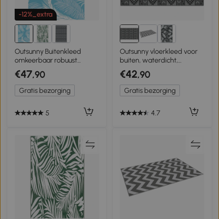
-12%_extra
Outsunny Buitenkleed
Outsunny vloerkleed voor
omkeerbaar robuust
buiten, waterdicht,
weerbestendig met
dubbelzijdig ontwerp,
€47
€42
,90
,90
draagtas en
hoogwaardige
grondverankering 274 x 182
kunststofvezel, zwart+grijs,
Gratis bezorging
Gratis bezorging
cm Lichtblauw+Wit
182 x 274 cm
5
4.7