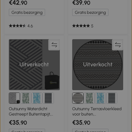
€42
€39
,90
,90
x 274 cm Grijs
ontwerp, 182 cm x 274 cm
x 0,3 cm, Blauw + Wit
Gratis bezorging
Gratis bezorging
4.6
5
Uitverkocht
Uitverkocht
Outsunny Waterdicht
Outsunny Terrasvloerkleed
Gestreept Buitentapijt,
voor buiten,
Omkeerbaar, 182x274cm,
weerbestendig, modern
€35
€35
,90
,90
Grijs/Crème
ontwerp, 365 cm x 274 cm
x 0,3 cm, zwart + wit