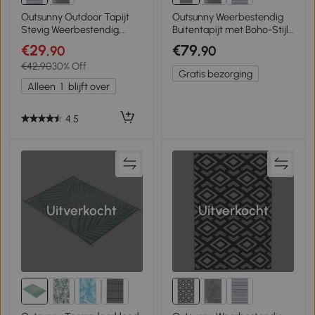
Outsunny Outdoor Tapijt
Outsunny Weerbestendig
Stevig Weerbestendig,
Buitentapijt met Boho-Stijl,
Carpet met Boho-Stijl,
Geschikt voor Woonkamer
€29
€79
,90
,90
Buitentapijt voor
Balkon
€42,90
30% Off
Woonkamer Balkon
Gratis bezorging
Alleen
1
blijft over
4.5
Uitverkocht
Uitverkocht