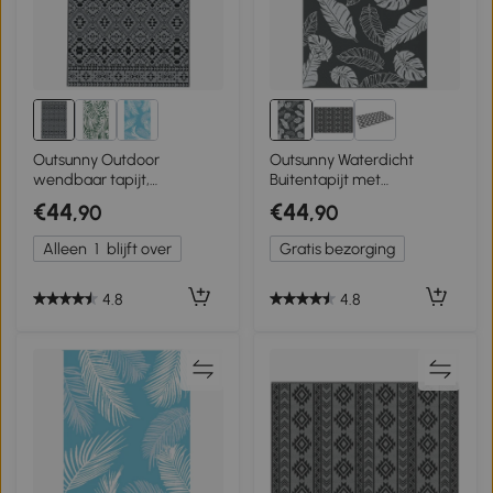
Outsunny Outdoor
Outsunny Waterdicht
wendbaar tapijt,
Buitentapijt met
waterbestendig,
Bladerpatroon -
€44
€44
,90
,90
geometrisch, 182x274cm,
182x274cm - Grijs/Wit
Zwart/Grijs
Alleen
1
blijft over
Gratis bezorging
4.8
4.8