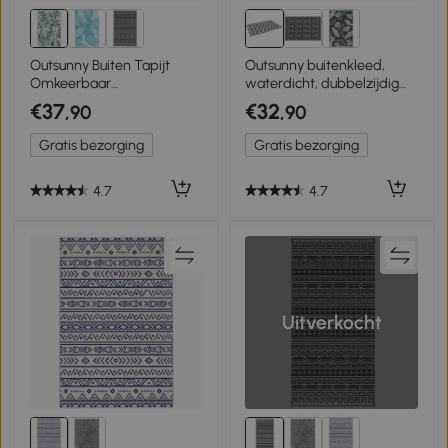
Outsunny Buiten Tapijt
Outsunny buitenkleed,
Omkeerbaar
waterdicht, dubbelzijdig
Weerbestendig Buitenkleed
design, hoogwaardige
€37
€32
,90
,90
met Bladerenmotief, 152 x
kunststofvezel,
243 cm Donkergroen
lichtgrijs+wit, 121 x 182 cm
Gratis bezorging
Gratis bezorging
4.7
4.7
Uitverkocht