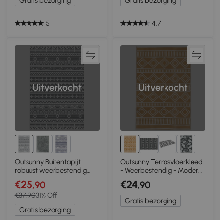
Gratis bezorging
Gratis bezorging
5
4.7
Uitverkocht
Uitverkocht
Outsunny Buitentapijt
Outsunny Terrasvloerkleed
robuust weerbestendig
- Weerbestendig - Modern
buitentapijt, vloerkleed in
Ontwerp - 121 cm x 182 cm
€25
€24
,90
,90
boho-stijl, buitentapijt voor
x 0,3 cm - Groen + Crème
€37,90
31% Off
woonkamer balkon
Gratis bezorging
Gratis bezorging