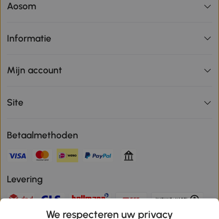
Aosom
Informatie
Mijn account
Site
Betaalmethoden
Levering
We respecteren uw privacy