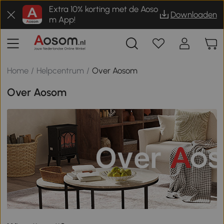
Extra 10% korting met de Aoso
Downloaden
m App!
Home
/
Helpcentrum
/
Over Aosom
Over Aosom