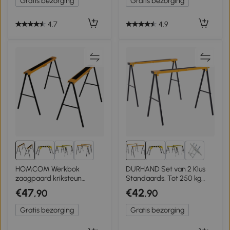
Gratis bezorging
Gratis bezorging
4.7
4.9
5+
5+
HOMCOM Werkbok
DURHAND Set van 2 Klus
zaagpaard kriksteun
Standaards, Tot 250 kg
slipvast staal
Belastbaar, Metaal, Geel
€47
€42
,90
,90
belastbaarheid 125 kg
Gratis bezorging
Gratis bezorging