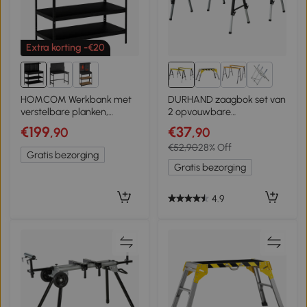
Extra korting -€20
5+
HOMCOM Werkbank met
DURHAND zaagbok set van
verstelbare planken,
2 opvouwbare
robuuste werkstation met
werkbokken, antislip staal,
€199
€37
,90
,90
perforatiewand en 2 lades,
geel
€52,90
28% Off
122 x 61 x 156 cm, Zwart
Gratis bezorging
Gratis bezorging
4.9