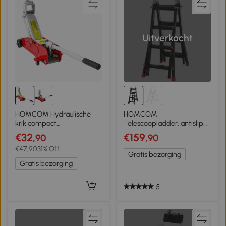
Uitverkocht
HOMCOM Hydraulische
HOMCOM
krik compact
Telescoopladder, antislip
overbelastingsbeveiliging
treden, tot 150 kg
€32
€159
,90
,90
auto SUV 2t 12–30 cm rood
belastbaar, aluminium,
€47,90
31% Off
geel
Zwart+Rood
Gratis bezorging
Gratis bezorging
5