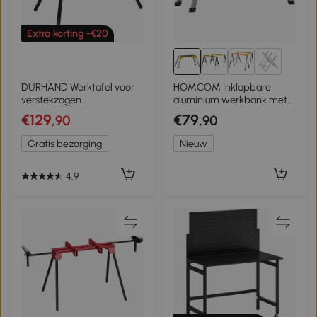
Extra korting -€20
5+
DURHAND Werktafel voor
HOMCOM Inklapbare
verstekzagen
aluminium werkbank met
staalverstekzaag 123,5 -
handgreep, antislip, 150 kg,
€129
€79
,90
,90
245 cm
110 x 32 x 50 cm
Gratis bezorging
Nieuw
4.9