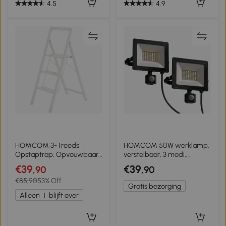
4.5
4.9
HOMCOM 3-Treeds
HOMCOM 50W werklamp,
Opstaptrap, Opvouwbaar
verstelbaar, 3 modi,
Aluminium, Antislip
Aluminium, veelzijdig
€39
€39
,90
,90
Platform, Wit
inzetbaar, Zwart
€85,90
53% Off
Gratis bezorging
Alleen
1
blijft over