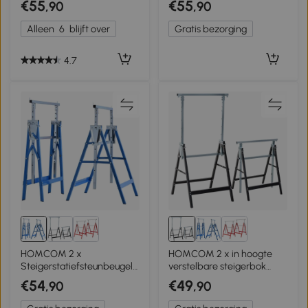
€55
€55
,90
,90
timmerwerk en doe-het-
zelf projecten, Blauw en
Alleen
6
blijft over
Gratis bezorging
Zwart
4.7
HOMCOM 2 x
HOMCOM 2 x in hoogte
Steigerstatiefsteunbeugel
verstelbare steigerbok
in hoogte verstelbaar staal
opklapbare bok tot 200 kg
€54
€49
,90
,90
blauw
staal zwart