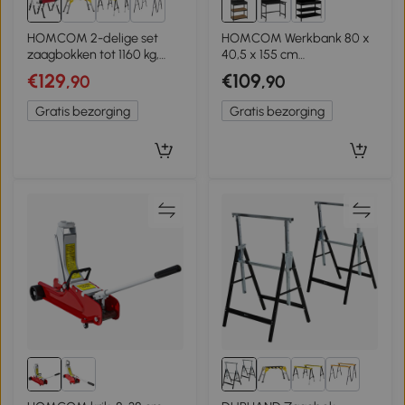
5+
HOMCOM 2-delige set
HOMCOM Werkbank 80 x
zaagbokken tot 1160 kg,
40,5 x 155 cm
inklapbaar, 7-voudig in
gereedschapsbank met
€129
€109
,90
,90
hoogte verstelbaar (64-81
perforatiebord, haken,
cm), metalen werkbokken
lade, 2 planken voor
Gratis bezorging
Gratis bezorging
met handgreep, rood
werkplaats Zwart
5+