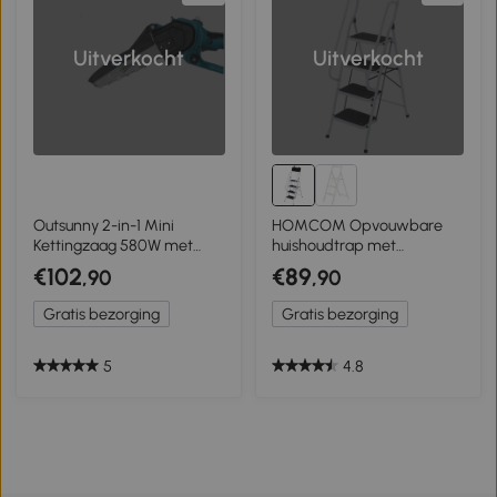
Uitverkocht
Uitverkocht
Outsunny 2-in-1 Mini
HOMCOM Opvouwbare
Kettingzaag 580W met
huishoudtrap met
Accu van 8000mAh,
gereedschapshouder,
€102
€89
,90
,90
Veiligheidsvergrendeling, 8
leuning, 50 x 83 x 155 cm,
Inch, 42 x 29 x 10,5 cm,
zwart + zilver
Gratis bezorging
Gratis bezorging
Blauw
5
4.8