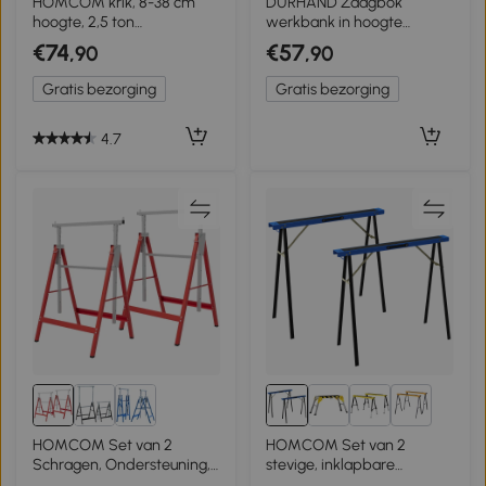
HOMCOM krik, 8-38 cm
DURHAND Zaagbok
hoogte, 2,5 ton
werkbank in hoogte
draagvermogen, staal,
verstelbaar inklapbaar
€74
€57
,90
,90
verrijdbaar, rood
metaal zwart belastbaar
200kg
Gratis bezorging
Gratis bezorging
4.7
5+
HOMCOM Set van 2
HOMCOM Set van 2
Schragen, Ondersteuning,
stevige, inklapbare
Staal, Rood
metalen schragen voor