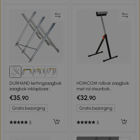
5+
DURHAND kettingzaagbok
HOMCOM rolbok zaagbok
zaagbok inklapbaar
met rol steunbok
zaagframe voor brandhout
materiaalsteun instelbaar
€35
€32
,90
,90
zilver metaal 83 x 83 x 79
tot 90 kg metaal
cm | Aosom.de
Gratis bezorging
Gratis bezorging
5
5