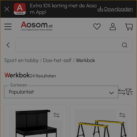
Extra 10% korting met de Aoso
Downloaden
m App!
Sport en hobby
/
Doe-het-zelf
/
Werkbok
Werkbok
24 Resultaten
Sorteren
Populariteit