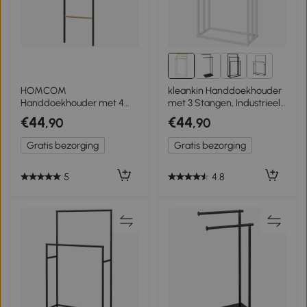
2+
HOMCOM
kleankin Handdoekhouder
Handdoekhouder met 4
met 3 Stangen, Industrieel
stangen, 49 x 5,5 x 167,5
Ontwerp, Bamboe, 45 x
€44
€44
,90
,90
cm, zwart/naturel
22,5 x 86 cm, Wit + Natuur
Gratis bezorging
Gratis bezorging
5
4.8