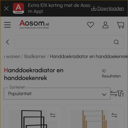
Extra 10% korting met de Aoso
Downloaden
m App!
 en wonen
/
Badkamer
/
Handdoekradiator en handdoekenre
Handdoekradiator en
10
Resultaten
handdoekenrek
Sorteren
Populariteit