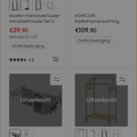
2+
kleankin Handdoekhouder
HOMCOM
Handdoekhouder Set 3
badkamerverwarming,
Handdoekstangen,
24/7 programmering, 4
€29
€109
,90
,90
Industrieel Ontwerp,
modi, bescherming tegen
€39,90
25% Off
Bamboe, 45 x 22,5 x 86 cm,
oververhitting, 54 cm x 4
Gratis bezorging
Zwart + Natuurlijk
cm x 96 cm, wit
Gratis bezorging
4.8
Uitverkocht
Uitverkocht