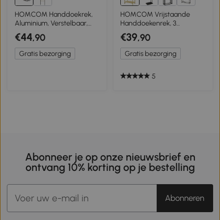
3+
HOMCOM Handdoekrek,
HOMCOM Vrijstaande
Aluminium, Verstelbaar,
Handdoekenrek, 3
Voor Binnen- en
Stangen, Bamboe/Roestvrij
€44
€39
,90
,90
Buitengebruik, Zilver
Staal, 50,5x31x90cm
Gratis bezorging
Gratis bezorging
5
Abonneer je op onze nieuwsbrief en
ontvang 10% korting op je bestelling
Abonneren