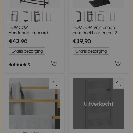
2+
2+
HOMCOM
HOMCOM Vrijstaande
Handdoekstandaard,
handdoekhouder met 2
vrijstaand, 2 stangen,
stangen voor badkamer,
€42
€39
,90
,90
roestvrij, 66x20x110cm,
badhanddoeken zwart
Zwart
35,5 x 20 x 78 cm
Gratis bezorging
Gratis bezorging
5
Uitverkocht