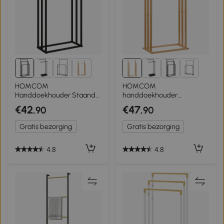
2+
2+
HOMCOM
HOMCOM
Handdoekhouder Staand
handdoekhouder
Handdoekrek met 3
vrijstaande
€42
€47
,90
,90
stangen, handdoekladder
handdoekhouder
van staal 45 x 21,5 x 85 cm
badhanddoekhouder met
Gratis bezorging
Gratis bezorging
3 stangen
4.8
4.8