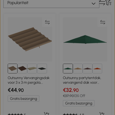
Populariteit
2+
1+
Outsunny Vervangingsdak
Outsunny partytentdak,
voor 3 x 3 m pergola,
vervangend dak voor
intrekbaar, met
partytent,
€44
€32
,90
,90
regenafvoergaten,
partytentafdekking,
€37,90
13% Off
weerbestendig, Polyester,
polyester bescherming
Gratis bezorging
bruin
tegen de zon, groen 3 x 3 m
Gratis bezorging
5
4.8