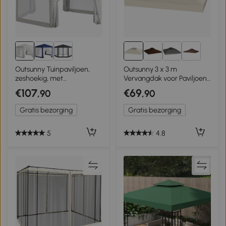
4+
Outsunny Tuinpaviljoen,
Outsunny 3 x 3 m
zeshoekig, met
Vervangdak voor Paviljoen,
netgordijnen, metalen
Paviljoen-vervangzeil met
€107
€69
,90
,90
frame, 4x4x2,5m, Crème
Regenafvoer-Gaten,
UPF30+, Zonbescherming,
Gratis bezorging
Gratis bezorging
Crèmewit
5
4.8