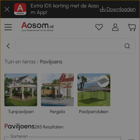
Extra 10% korting met de Aoso
Downloaden
m App!
Tuin en terras
/
Paviljoens
Tuinpaviljoen
Pergola
Paviljoendaken
Paviljoens
285 Resultaten
Sorteren