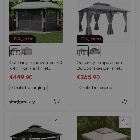
-12%_extra
-12%_extra
Outsunny Tuinpaviljoen, 3,3
Outsunny Tuinpaviljoen,
x 4 m Partytent met
Outdoor Paviljoen met
Netgordijnen, Dubbeldeks
Gordijnen, Geventileerd
€449
€265
,90
,90
Dak, Kunstleder Coating,
Dak, Donkergrijs
Metalen Frame, Lichtgrijs
Gratis bezorging
Gratis bezorging
4.9