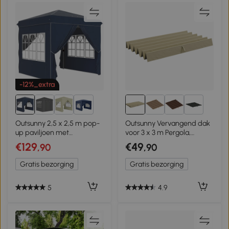
-12%_extra
1+
2+
Outsunny 2,5 x 2,5 m pop-
Outsunny Vervangend dak
up paviljoen met
voor 3 x 3 m Pergola,
zijwanden en draagtas,
intrekbaar, met
€129
€49
,90
,90
UPF50+ in hoogte
regenafvoergaten,
verstelbaar tuintent,
weerbestendig, Polyester,
Gratis bezorging
Gratis bezorging
Donkerblauw
Beige
5
4.9