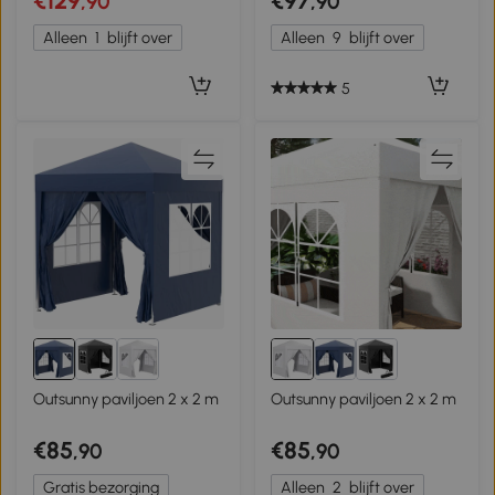
€129
€97
,90
,90
UPF50+ in hoogte
Donkergrijs
verstelbaar tuintent,
Alleen
1
blijft over
Alleen
9
blijft over
Cremewit
5
Outsunny paviljoen 2 x 2 m
Outsunny paviljoen 2 x 2 m
€85
€85
,90
,90
Gratis bezorging
Alleen
2
blijft over