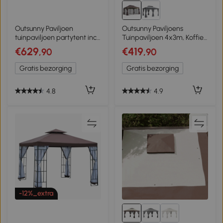
Outsunny Paviljoen
Outsunny Paviljoens
tuinpaviljoen partytent incl.
Tuinpaviljoen 4x3m, Koffie
zijdelen PC dak aluminium
+ zwart
€629
€419
,90
,90
3 x 3 m
Gratis bezorging
Gratis bezorging
4.8
4.9
-12%_extra