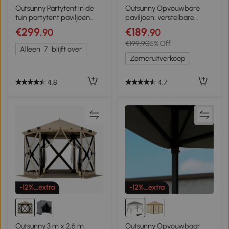
Outsunny Partytent in de
Outsunny Opvouwbare
tuin partytent paviljoen
paviljoen, verstelbare
tuintent feesttent dubbel
hoogte, 4 netwanden,
€299
€189
,90
,90
dak 3 x 3 m bruin
ventilatiedak, draagtas,
€199,90
5% Off
snelle montage, 4 x 4 x 3 m,
Alleen
7
blijft over
beige
Zomeruitverkoop
4.8
4.7
-12%_extra
-12%_extra
Outsunny 3 m x 2,6 m
Outsunny Opvouwbaar