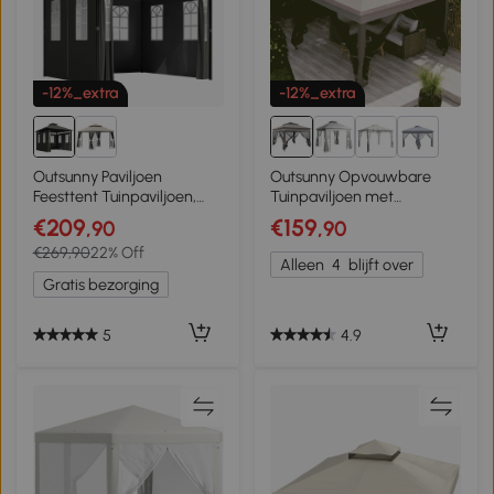
-12%_extra
-12%_extra
2+
Outsunny Paviljoen
Outsunny Opvouwbare
Feesttent Tuinpaviljoen,
Tuinpaviljoen met
2,95 x 2,95 x 2, 85 m,
Zijwanden Grijs 3,25 x 3,25
€209
€159
,90
,90
Donkergrijs
x 2,7 m
€269,90
22% Off
Alleen
4
blijft over
Gratis bezorging
5
4.9