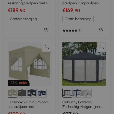
zeskantig paviljoen met 6
paviljoen, tuinpaviljoen,
zijden en draagtas,
metaal en doek,
€189
€169
,90
,90
waterdicht, UV-bestendig,
netgordijnen,
partytent
afwateringsgaten, 330L x
Gratis bezorging
Gratis bezorging
330B x 288H cm, grijs
5
-12%_extra
1+
Outsunny 2,5 x 2,5 m pop-
Outsunny Gazebo,
up paviljoen met
Zeshoekig, Netgordijnen,
zijwanden en draagtas,
Metalen Frame, 4x4x2,5m,