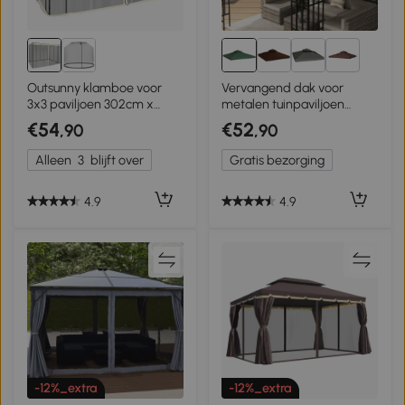
4+
Outsunny klamboe voor
Vervangend dak voor
3x3 paviljoen 302cm x
metalen tuinpaviljoen
207cm
paviljoen partytent tuintent
€54
€52
,90
,90
3x3m
Alleen
3
blijft over
Gratis bezorging
4.9
4.9
-12%_extra
-12%_extra