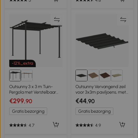
-12%_extra
2+
Outsunny 3 x 3 m Tuin-
Outsunny Vervangend zeil
Pergola met Verstelbaar
voor 3x3m paviljoens, met
Dak, Metalen Frame,
waterafvoergaten, 2,50 x
€299
€44
,90
,90
UPF30+ Bescherming,
2,55 m, Donkergrijs
Zonnedak voor Veranda,
Gratis bezorging
Gratis bezorging
Terras, Donkergrijs
4.7
4.9