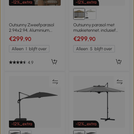
-12%_extra
-12%_extra
Outsunny Zweefparasol
Outsunny parasol met
2.94x2.94, Aluminium,
muskietennet, inclusief
Khaki
Handslinger,
€299
€299
,90
,90
ventilatieopening, 296 cm
x 296 cm x 272 cm, wit+
Alleen
1
blijft over
Alleen
5
blijft over
zwart
4.9
-12%_extra
-12%_extra