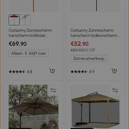
Outsunny Zonnescherm
Outsunny Zonnescherm
tuinscherm knikbaar
tuinscherm balkonscherm
bescherming tegen de zon
strandscherm
€69
€52
,90
,90
3-delig hout+polyester
marktscherm knikbaar 3
€59,90
11% Off
wijnrood
kleuren
Alleen
5
blijft over
Zomeruitverkoop
4.8
4.9