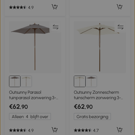
4.9
Outsunny Parasol
Outsunny Zonnescherm
tuinparasol zonwering 3-
tuinscherm zonwering 3-
traps bamboe 180/㎡
delig bamboe 180/㎡
€62
€62
,90
,90
polyester grijs
polyester crème
Alleen
4
blijft over
Gratis bezorging
4.9
4.7