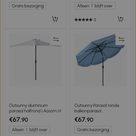
Gratis bezorging
Alleen
1
blijft over
5
Outsunny aluminium
Outsunny Parasol ronde
parasol halfrond | Aosom.nl
balkonparasol
strandparasol met 3-
€67
€67
,90
,90
voudige kanteling, slinger, 8
spaken Ø265 x 235H cm
Alleen
1
blijft over
Gratis bezorging
hemelsblauw