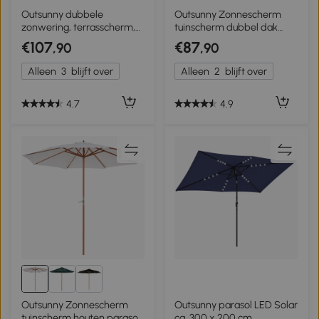
Outsunny dubbele
Outsunny Zonnescherm
zonwering, terrasscherm,
tuinscherm dubbel dak
kantelbaar, met
houten parasol houten
€107
€87
,90
,90
zonnepaneel, 35 LED's,
balkonparasol
stalen frame, beige, 2,95 x
Alleen
3
blijft over
Alleen
2
blijft over
1,50 x 2,19 m
4.7
4.9
Outsunny Zonnescherm
Outsunny parasol LED Solar
tuinscherm houten parasol
ca. 300 x 200 cm