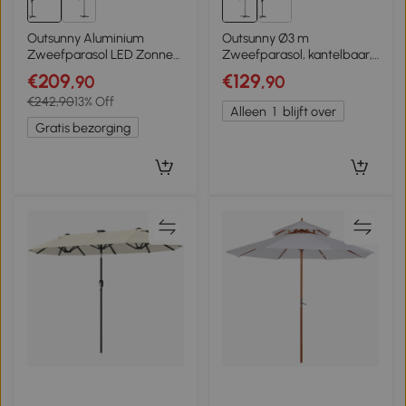
Outsunny Aluminium
Outsunny Ø3 m
Zweefparasol LED Zonne-
Zweefparasol, kantelbaar,
Energie Ø300 cm Hoogte
draaibaar, handmatig
€209
€129
,90
,90
Verstelbaar Parasol met
bedienbaar, windkap,
€242,90
13% Off
Zwengel Stander UV50+
metalen mast, donkergrijs
Alleen
1
blijft over
Donkergrijs
Gratis bezorging