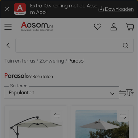
Extra 10% korting met de Aoso
Downloaden
m App!
Tuin en terras
/
Zonwering
/
Parasol
Parasol
139 Resultaten
Sorteren
Populariteit