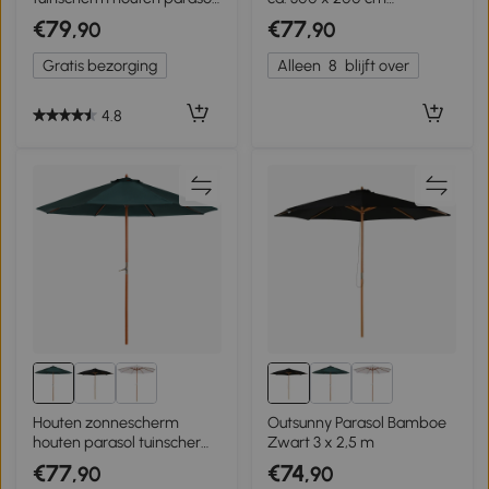
parasol met zwengel
kantelbaar balkonparasol
€79
€77
,90
,90
balkonparasol
met slinger beschermhoes,
populierenhout Φ 2,7 m
UV-bescherming,
Gratis bezorging
Alleen
8
blijft over
draaibaar Marineblauw
4.8
Houten zonnescherm
Outsunny Parasol Bamboe
houten parasol tuinscherm
Zwart 3 x 2,5 m
balkonparasol
€77
€74
,90
,90
marktparasol