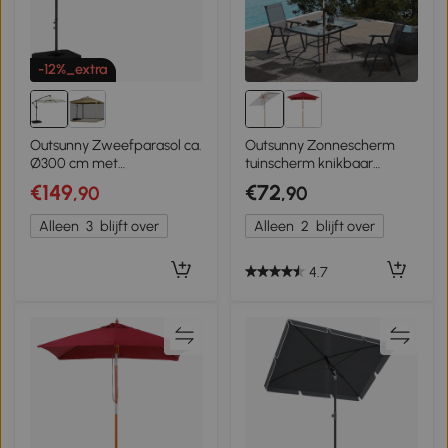
-12%_extra
Outsunny Zweefparasol ca.
Outsunny Zonnescherm
Ø300 cm met
tuinscherm knikbaar
vergrendelingsmechanisme,
bescherming tegen de zon
€149
€72
,90
,90
slinger, standaard en
3-delig hout+polyester
gewichten, crème
crème
Alleen
3
blijft over
Alleen
2
blijft over
4.7