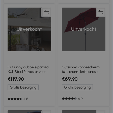
Uitverkocht
Uitverkocht
Outsunny dubbele parasol
Outsunny Zonnescherm
XXL Staal Polyester voor
tuinscherm knikparasol
strand en tuin, ideaal voor
strandparasol met
€119
€69
,90
,90
gezin, Beige
handkruk aluminium
wijnrood
Gratis bezorging
Gratis bezorging
4.8
4.9