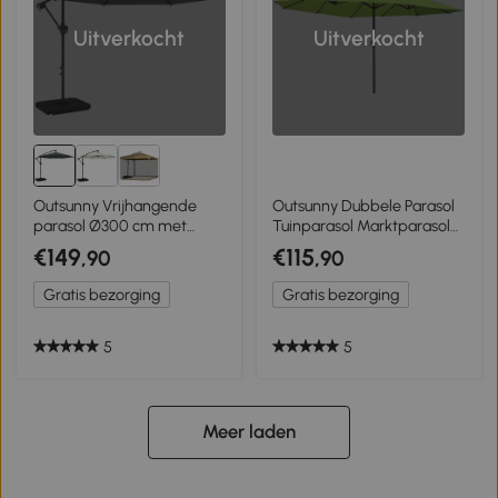
Uitverkocht
Uitverkocht
Outsunny Vrijhangende
Outsunny Dubbele Parasol
parasol Ø300 cm met
Tuinparasol Marktparasol
vergrendelingsmechanisme,
Terrasparasol met
€149
€115
,90
,90
slinger, voet en gewichten,
Handkruk Groen Ovaal 460
donkergrijs
x 270 x 240 cm
Gratis bezorging
Gratis bezorging
5
5
Meer laden