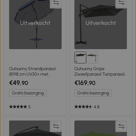
Uitverkocht
Uitverkocht
Outsunny Strandparasol
Outsunny Grijze
Ø198 cm UV30+ met
Zweefparasol Tuinparasol,
Opklapbare Tafel,
Kruisvoet, Kantelbaar,
€49
€169
,90
,90
Bekerhouders en
Weerbestendig, 245 cm x
Verstelbare Kanteling -
245 cm x 245 cm
Gratis bezorging
Gratis bezorging
Multicolor
5
4.8