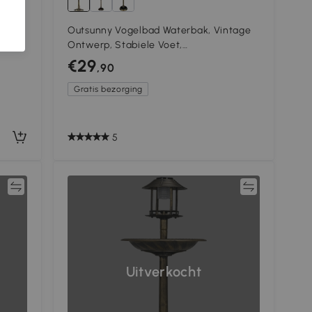
set
Outsunny Vogelbad Waterbak, Vintage
om op
Ontwerp, Stabiele Voet,
 34
Winterbestendig, Ø50 x 71H cm, Brons
€29
,90
Gratis bezorging
5
jk
Vergelijk
Uitverkocht