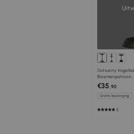
Uit
Outsunny Vogelba
Bloemenpatroon, 2
Antieke Look, 50B
€35
,90
Bronskleurig
Gratis bezorging
5