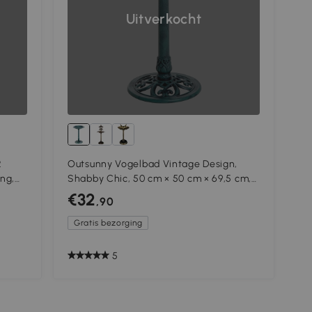
Uitverkocht
2
Outsunny Vogelbad Vintage Design,
ing,
Shabby Chic, 50 cm × 50 cm × 69,5 cm,
Groen
€32
,90
Gratis bezorging
5