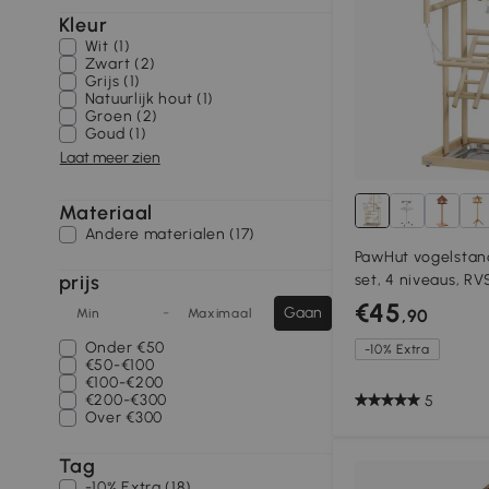
Kleur
Wit (1)
Zwart (2)
Grijs (1)
Natuurlijk hout (1)
Groen (2)
Goud (1)
Laat meer zien
Materiaal
Andere materialen (17)
PawHut vogelstan
prijs
set, 4 niveaus, RV
natuurhout
€45
-
Gaan
Min
Maximaal
,90
Onder
€50
-10% Extra
€50-€100
€100-€200
€200-€300
5
Over
€300
Tag
-10% Extra (18)