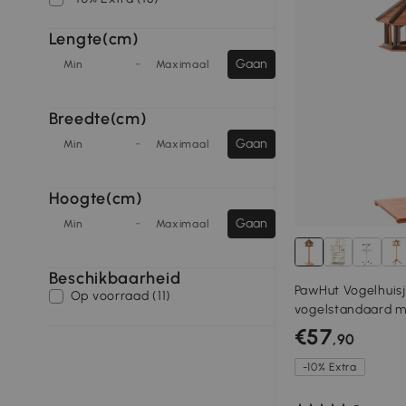
Lengte(cm)
-
Gaan
Min
Maximaal
Breedte(cm)
-
Gaan
Min
Maximaal
Hoogte(cm)
-
Gaan
Min
Maximaal
Beschikbaarheid
PawHut Vogelhuis
Op voorraad (11)
vogelstandaard m
dak vogelvoederh
€57
,90
-10% Extra