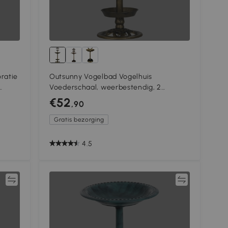
ratie
Outsunny Vogelbad Vogelhuis
Voederschaal, weerbestendig, 2
en
schalen, vintage design, 50 x 50 x 110
€52
,90
cm, Bronskleurig
Gratis bezorging
4.5
jk
Vergelijk