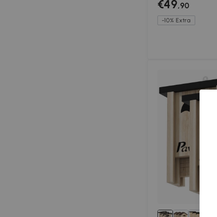
€49
,90
-10% Extra