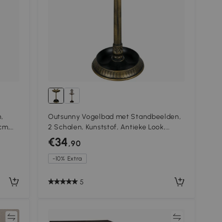
,
Outsunny Vogelbad met Standbeelden,
cm,
2 Schalen, Kunststof, Antieke Look,
49,5L x 38B x 81H cm, Bronskleurig
€34
,90
-10% Extra
5
jk
Vergelijk