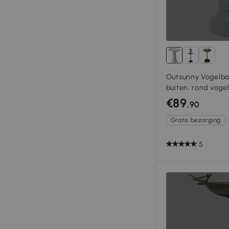
Outsunny Vogelba
buiten, rond voge
steenlook, vrijst
€89
,90
drinkstation voor 
Gratis bezorging
5