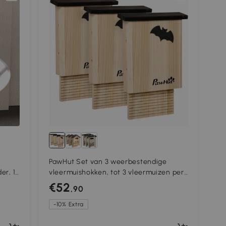
PawHut Set van 3 weerbestendige
er, 1
vleermuishokken, tot 3 vleermuizen per
138
huis, behandeld dennenhout, natuurlijk+
€52
,90
zwart
-10% Extra