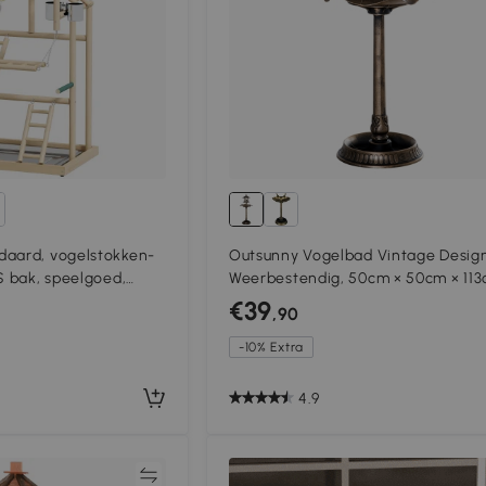
daard, vogelstokken-
Outsunny Vogelbad Vintage Design
S bak, speelgoed,
Weerbestendig, 50cm × 50cm × 113
Messing
€39
,90
-10% Extra
4.9
Vergelijk
Vergeli