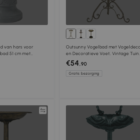
d van hars voor
Outsunny Vogelbad met Vogeldeco
lbad 51 cm met
en Decoratieve Voet, Vintage Tuin
aand voeder- en
Vogelbad Schaal met Sokkel, Gro
€54
,90
vogels, Grijs
Gratis bezorging
Vergelijk
Vergeli