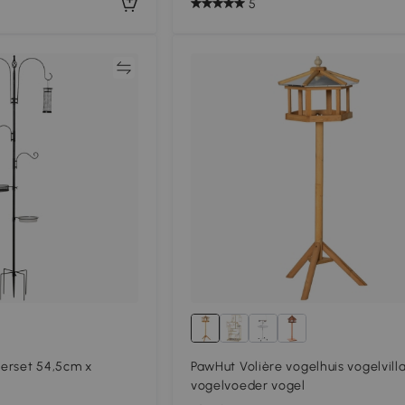
5
Vergelijk
Vergeli
erset 54,5cm x
PawHut Volière vogelhuis vogelvill
vogelvoeder vogel