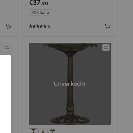
€37
,90
-10% Extra
5
jk
Vergelijk
Uitverkocht