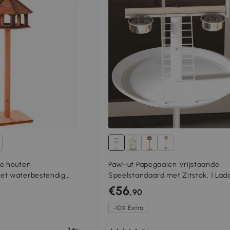
je houten
PawHut Papegaaien Vrijstaande
et waterbestendig
Speelstandaard met Zitstok, 1 Ladd
uis
Schommel, Voerschalen, 60 x 60 x 
€56
,90
cm, Wit + Natuur
-10% Extra