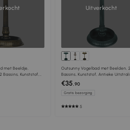
verkocht
Uitverkocht
d met Beeldje,
Outsunny Vogelbad met Beelden, 
 Bassins, Kunststof,
Bassins, Kunststof, Antieke Uitstral
 x 72H cm,
49,5L x 38B x 81H cm, Donkergroen
€35
,90
Gratis bezorging
5