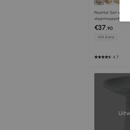
PawHut Set van 3
vleermuizenhuisje
boomgaarden, boe
€37
,90
op te hangen, 18 x
-10% Extra
4.7
Uit