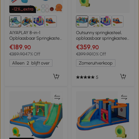
-12%_extra
3+
3+
AIYAPLAY 8-in-1
Outsunny springkasteel,
Opblaasbaar Springkasteel
opblaasbaar springkasteel,
met Haai-Design Blazer
waterpark met
€189
€359
,90
,90
Glijbaan Zwembad
waterglijbaan, kleurrijk
€359,90
47% Off
€399,90
10% Off
Trampoline voor 3–8 Jaar
405x345x235cm Multicolor
Alleen
2
blijft over
Zomeruitverkoop
5