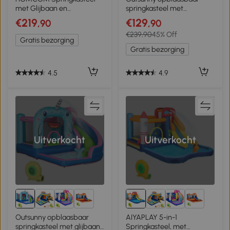
met Glijbaan en
springkasteel met
Veiligheidsnet, tot 100 kg, 3-
elektrische pomp voor 2
€219
€129
,90
,90
10 jaar, 300x180x160cm
kinderen octopus ontwerp
€239,90
45% Off
360 x 175 x 180 cm
Gratis bezorging
Gratis bezorging
4.5
4.9
Uitverkocht
Uitverkocht
4+
4+
Outsunny opblaasbaar
AIYAPLAY 5-in-1
springkasteel met glijbaan,
Springkasteel, met