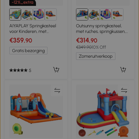
-12%_extra
3+
3+
AIYAPLAY Springkasteel
Outsunny springkasteel,
voor Kinderen, met
met ruches, springkussen,
Waterglijbaan, Pierenbad,
zwembad, opblaasbaar,
€359
€314
,90
,90
Klimmuur, voor Binnen en
incl. elektrische pomp, voor
€349,90
10% Off
Buiten, 416 x 370 x 195 cm,
maximaal 3 kinderen, 380
Gratis bezorging
Kleurrijk
x 340 x 170 cm
Zomeruitverkoop
5