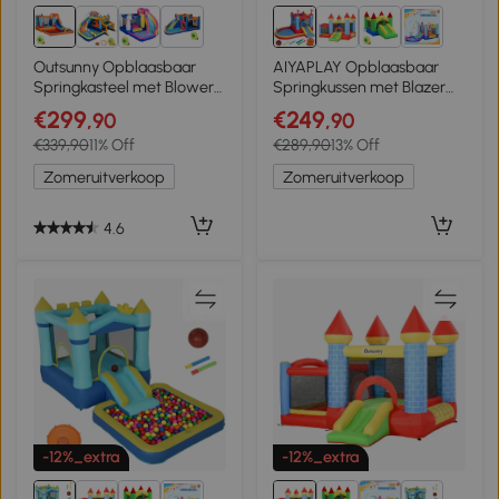
3+
1+
Outsunny Opblaasbaar
AIYAPLAY Opblaasbaar
Springkasteel met Blower
Springkussen met Blazer
voor 4 Kinderen
Glijbaan Trampoline
€299
€249
,90
,90
Raketpatroon
Plonsbad Waterpistool
€339,90
11% Off
€289,90
13% Off
342x255x209 cm Blauw
Zomeruitverkoop
Zomeruitverkoop
4.6
-12%_extra
-12%_extra