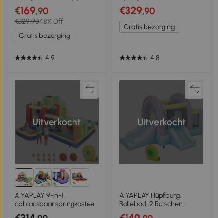
springkussen, waterbassin,
Waterglijbaan, Plonsbad,
€169
€329
,90
,90
waterstralen, 330 x 280 x
Waterspuit, Snel
€329,90
48% Off
200 cm
Opblaasbaar, 360 x 250 x
Gratis bezorging
195 cm, Kleurrijk
Gratis bezorging
4.9
4.8
Uitverkocht
Uitverkocht
4+
AIYAPLAY 9-in-1
AIYAPLAY Hüpfburg,
opblaasbaar springkasteel
Bällebad, 2 Rutschen,
met blower glijbaan
Oxford-Gewebe, UV-
€314
€149