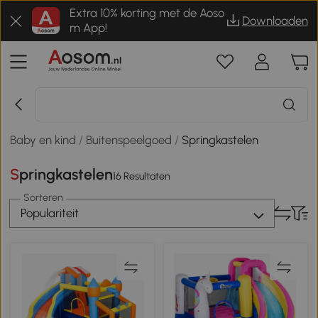
Extra 10% korting met de Aoso
Downloaden
m App!
Baby en kind
/
Buitenspeelgoed
/
Springkastelen
Springkastelen
16 Resultaten
Sorteren
Populariteit