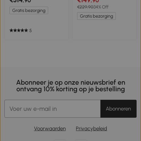
,90
,90
plonsbad waterpistool
beständig, Gebläse, Bunt
€229,90
34% Off
voor 3-8 jaar 330x290x185
Gratis bezorging
cm Veelkleurig
Gratis bezorging
5
Abonneer je op onze nieuwsbrief en
ontvang 10% korting op je bestelling
Abonneren
Voorwaarden
Privacybeleid