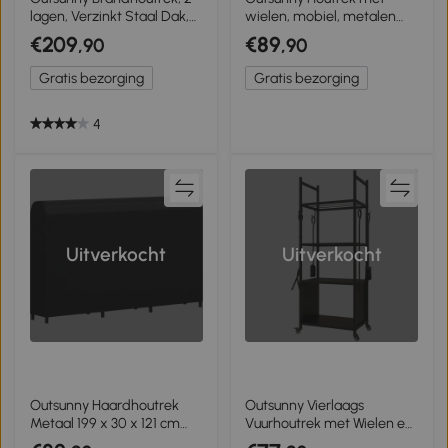
lagen, Verzinkt Staal Dak,
wielen, mobiel, metalen
Metalen Frame, 186 x 75 x
frame, tot 150 kg, 120 x 32 x
€209
€89
,90
,90
185 cm, Zwart
151 cm, zwart
Gratis bezorging
Gratis bezorging
4
Uitverkocht
Uitverkocht
Outsunny Haardhoutrek
Outsunny Vierlaags
Metaal 199 x 30 x 121 cm
Vuurhoutrek met Wielen en
Brandhoutrek 0,6m³ met
4 Gereedschappen,