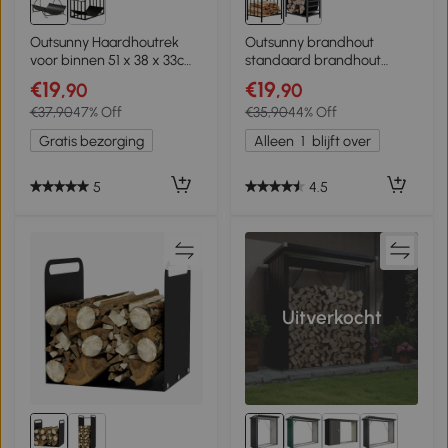
Outsunny Haardhoutrek
Outsunny brandhout
voor binnen 51 x 38 x 33cm
standaard brandhout
geometrisch houtopslagrek
plank met twee
€19
€19
,90
,90
met handvat van metaal,
handvatten open haard
€37,90
47% Off
€35,90
44% Off
Zwart
gereedschap 50 kg
belastbaar brandhout
Gratis bezorging
Alleen
1
blijft over
plank brandhout
gereedschap metaal zwart
42 x 32,5 x 46 cm
5
4.5
Uitverkocht