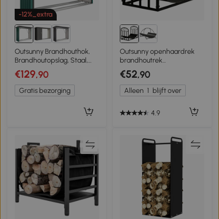
-12%_extra
Outsunny Brandhouthok,
Outsunny openhaardrek
Brandhoutopslag, Staal,
brandhoutrek
verhoogde bodem, schuin
brandhoutrek 60 kg
€129
€52
,90
,90
dak, 213 x 66,5 x 150 cm,
draagvermogen houtrek
Groen
openhaardtangen metaal
Gratis bezorging
Alleen
1
blijft over
zwart 60,5 x 36 x 46,5 cm
4.9