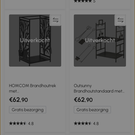
5
Uitverkocht
Uitverkocht
HOMCOM Brandhoutrek
Outsunny
met
Brandhoutstandaard met
openhaardgereedschap
openhaard gereedschap
€62
€62
,90
,90
verhoogde
brandhoutplank ijzer goud
brandhoutplank stalen
Gratis bezorging
Gratis bezorging
brandhoutplank
4.8
4.8