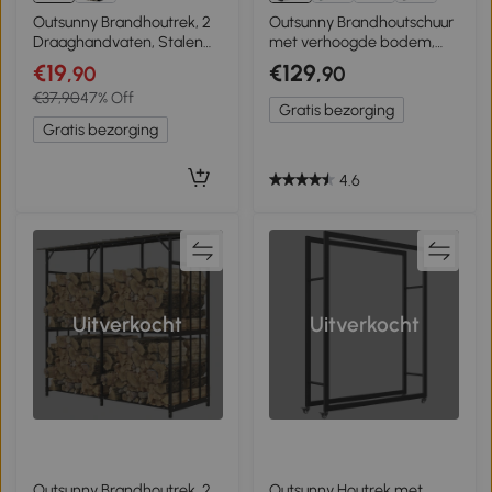
Outsunny Brandhoutrek, 2
Outsunny Brandhoutschuur
Draaghandvaten, Stalen
met verhoogde bodem,
Frame, tot 30 kg,
stalen constructie, schuin
€19
€129
,90
,90
36x30x36cm, Zwart
dak – 150 x 66,5 x 144/150
€37,90
47% Off
cm, donkergrijs
Gratis bezorging
Gratis bezorging
4.6
Uitverkocht
Uitverkocht
Outsunny Brandhoutrek, 2
Outsunny Houtrek met