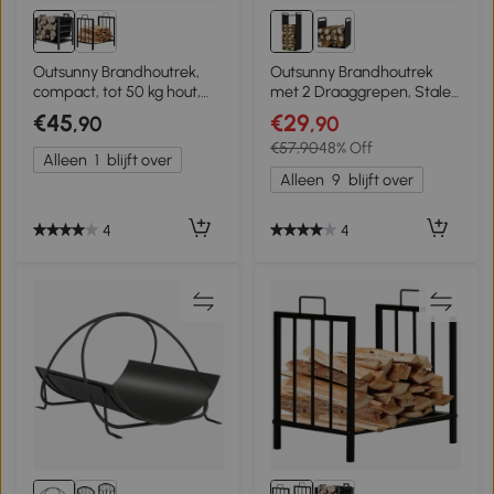
Outsunny Brandhoutrek,
Outsunny Brandhoutrek
compact, tot 50 kg hout,
met 2 Draaggrepen, Stalen
afneembare draagtas,
Frame, tot 30kg,
€45
€29
,90
,90
49x34x44 cm, Zwart
36x30x90cm, Zwart
€57,90
48% Off
Alleen
1
blijft over
Alleen
9
blijft over
4
4