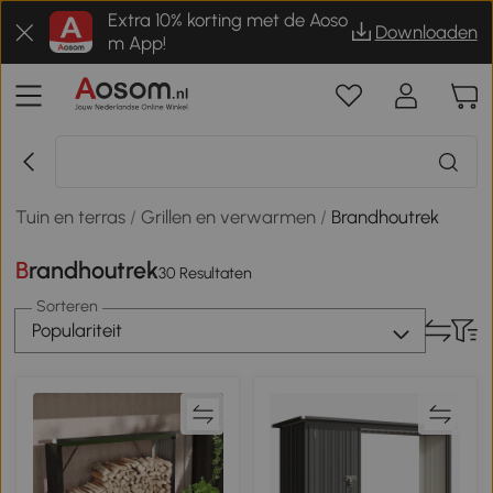
Extra 10% korting met de Aoso
Downloaden
m App!
Tuin en terras
/
Grillen en verwarmen
/
Brandhoutrek
Brandhoutrek
30 Resultaten
Sorteren
Populariteit