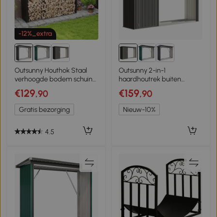
-12%_extra
Outsunny Houthok Staal
Outsunny 2-in-1
verhoogde bodem schuin
haardhoutrek buiten
dak voor kleine tot grote
verzinkt staal 235 x 67 x 149
€129
€159
,90
,90
tuin, Donkergrijs
cm brandhoutrek met
gereedschapskast schuin
Gratis bezorging
Nieuw-10%
dak donkergrijs
4.5