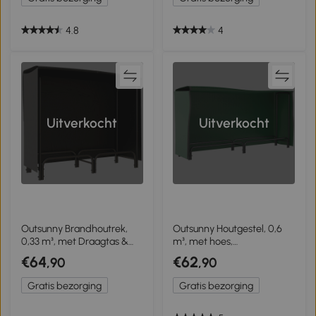
Staal Zwart
L40xB25xH150cm
4.8
4
Uitverkocht
Uitverkocht
Outsunny Brandhoutrek,
Outsunny Houtgestel, 0,6
0,33 m³, met Draagtas &
m³, met hoes,
Hoes, Metalen frame, tot
gepoedercoat metaal, tot
€64
€62
,90
,90
150 kg, 120 x 36 x 99 cm,
200 kg, zwart/donkergroen
Zwart
Gratis bezorging
Gratis bezorging