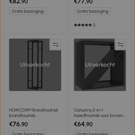
€82
€77
,90
,90
waterdichte hoes tot
Haardhoutrek van Metaal
300kg
voor Binnen en Buiten,
Gratis bezorging
Gratis bezorging
Zwart
5
Uitverkocht
Uitverkocht
HOMCOM® Brandhoutrek
Outsunny 2-in-1
brandhoutrek
haardhoutrek voor binnen
houtstandaard
58 x 36 x 60 cm verhoogd
€76
€64
,90
,90
Brandhoutstandaard
brandhoutrek met scheider
Brandhouthouder 100 kg
metaal zwart
Gratis bezorging
Gratis bezorging