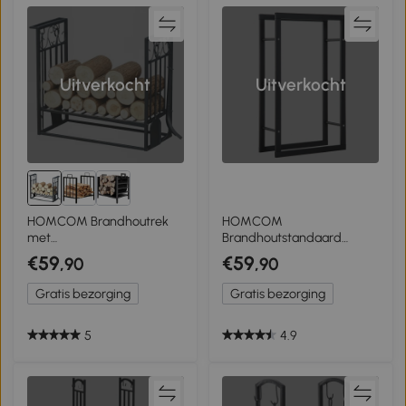
Uitverkocht
Uitverkocht
HOMCOM Brandhoutrek
HOMCOM
met
Brandhoutstandaard
openhaardgereedschap
brandhoutopslag
€59
€59
,90
,90
verhoogde
brandhoutrek
brandhoutplank stalen
brandhouthouder 100 kg
Gratis bezorging
Gratis bezorging
brandhoutplank
staal zwart 40 L x 25 B x
100 H cm
5
4.9