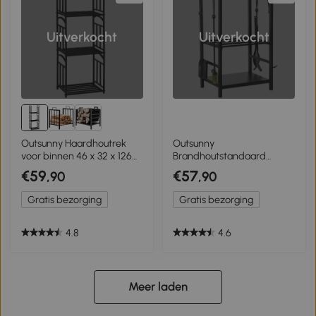
Uitverkocht
Uitverkocht
Outsunny Haardhoutrek
Outsunny
voor binnen 46 x 32 x 126
Brandhoutstandaard
cm – 3 niveaus, 4 haakjes,
houtgereedschap
€59
€57
,90
,90
metaal, zwart
brandhoutrek
brandhoutopslag 2 lagen
Gratis bezorging
Gratis bezorging
zwart
4.8
4.6
Meer laden