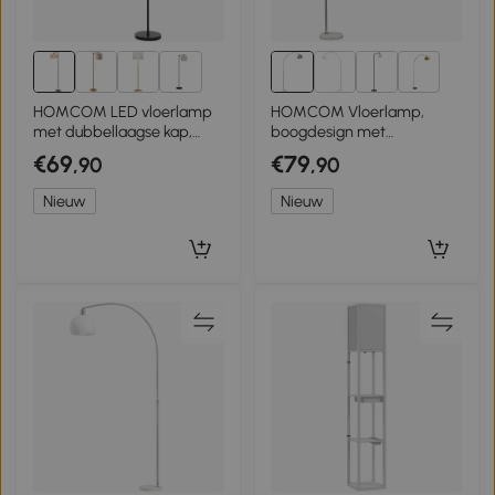
6+
5+
HOMCOM LED vloerlamp
HOMCOM Vloerlamp,
met dubbellaagse kap,
boogdesign met
dimbare vloerlamp met 3
marmeren voet, 167 cm,
€69
€79
,90
,90
kleurtemperaturen voor
zilver
woonkamer, slaapkamer,
Nieuw
Nieuw
kantoor, zwart