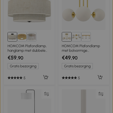
HOMCOM Plafondlamp,
HOMCOM Plafondlamp
hanglamp met dubbele
met bolvormige
linnen lampenkappen,
lampenkappen en G9-
€59
€49
,90
,90
Crème-wit
fittingen, exclusief
lichtbronnen, goudkleurig
Gratis bezorging
Gratis bezorging
5
5