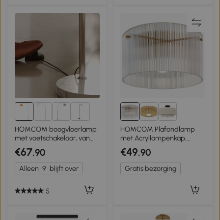
5+
HOMCOM boogvloerlamp
HOMCOM Plafondlamp
met voetschakelaar, van
met Acryllampenkap,
marmer, metaal en
Metaal, Halogeen en LED
€67
€49
,90
,90
kunststof, 26x90x180 cm,
Compatibel
wit en oranje
Alleen
9
blijft over
Gratis bezorging
5