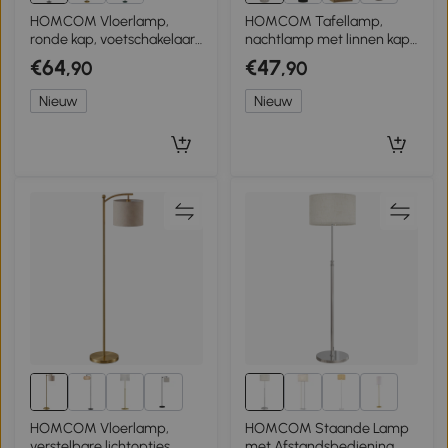
2+
HOMCOM Vloerlamp,
HOMCOM Tafellamp,
ronde kap, voetschakelaar,
nachtlamp met linnen kap,
lang snoer, elegante
tuimelschakelaar,
€64
€47
,90
,90
uitstraling, metaal, grijs
bureaulamp, 22 x 22 x 39
cm, beige
Nieuw
Nieuw
6+
1+
HOMCOM Vloerlamp,
HOMCOM Staande Lamp
verstelbare lichtopties,
met Afstandsbediening,