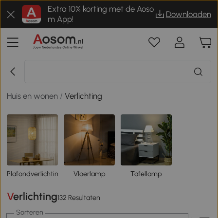
Extra 10% korting met de Aoso
Downloaden
m App!
Huis en wonen
/
Verlichting
Plafondverlichting
Vloerlamp
Tafellamp
Verlichting
132 Resultaten
Sorteren