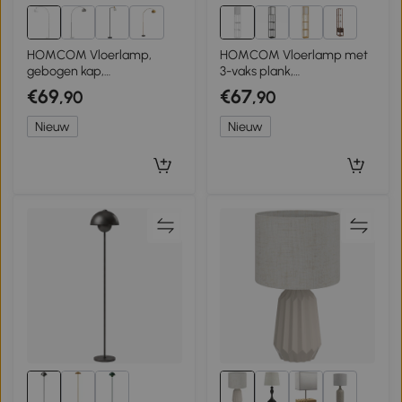
5+
7+
HOMCOM Vloerlamp,
HOMCOM Vloerlamp met
gebogen kap,
3-vaks plank,
voetschakelaar, marmeren
voetschakelaar, USB-
€69
€67
,90
,90
voet, kunststofkap, wit
aansluitingen, MDF, Wit
Nieuw
Nieuw