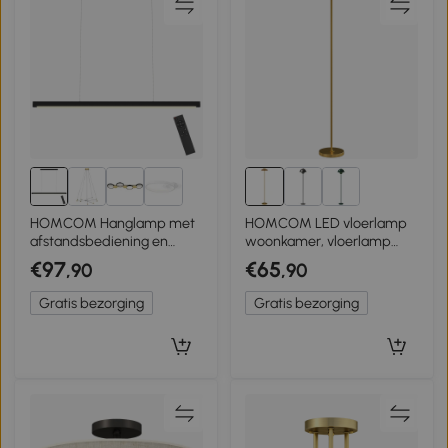
HOMCOM Hanglamp met
HOMCOM LED vloerlamp
afstandsbediening en
woonkamer, vloerlamp
geheugenfunctie, dimbaar
met 3000 K warm licht,
€97
€65
,90
,90
met instelbare
voetschakelaar, 25 x 25 x
kleurtemperaturen
134 cm, Messing
Gratis bezorging
Gratis bezorging