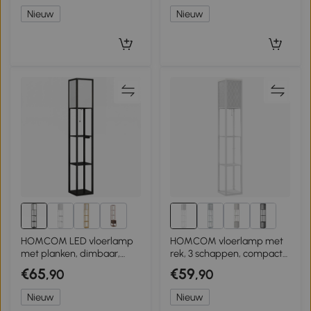
Woonkamer & Kantoor,
helderheidsstanden en
Nieuw
Nieuw
Zwart
voetschakelaar, rustiek
bruin
7+
HOMCOM LED vloerlamp
HOMCOM vloerlamp met
met planken, dimbaar,
rek, 3 schappen, compact
kettingschakelaar &
formaat, MDF, wit
€65
€59
,90
,90
stekkerdoos, zwart
Nieuw
Nieuw