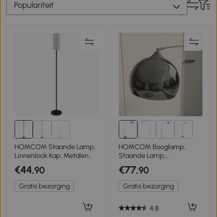
Populariteit
5+
HOMCOM Staande Lamp,
HOMCOM Booglamp,
Linnenlook Kap, Metalen
Staande Lamp,
Stang, Voetschakelaar, Wit
Verstelbaar,
€44
€77
,90
,90
Voetschakelaar, Voet in
Marmerlook, 170-180cm,
Gratis bezorging
Gratis bezorging
Zilver/Zwart
4.8