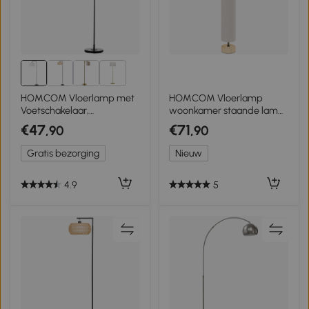
6+
HOMCOM Vloerlamp met
HOMCOM Vloerlamp
Voetschakelaar,
woonkamer staande lamp
Standaardlamp met
met linnen lampenkap,
€47
€71
,90
,90
Stoffen Kap, Staal, Wit
voetschakelaar
Gratis bezorging
Nieuw
4.9
5