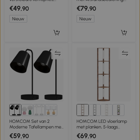
voetschakelaar,
Hoogte Verstelbaar,
€49
€79
,90
,90
afstandsbediening, metaal,
Stoffen Kap, Metalen
goud
Standaard, Aanpasbare
Nieuw
Nieuw
Helderheid,
Voetschakelaar, Beige
1+
HOMCOM Set van 2
HOMCOM LED vloerlamp
Moderne Tafellampen met
met planken, 5-laags
USB-A- & USB-C-poort –
dimbaar, moderne
€59
€69
,90
,90
Voor Slaapkamer,
vloerlamp met 3