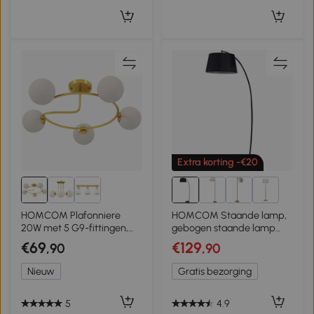
Extra korting -€20
6+
HOMCOM Plafonniere
HOMCOM Staande lamp,
20W met 5 G9-fittingen,
gebogen staande lamp
elegante goud-witte look,
met stoffen kap, vloerlamp
€69
€129
,90
,90
lichtbronnen niet
met ronde voet, metaal,
inbegrepen
105L x 47B x 190H cm,
Nieuw
Gratis bezorging
Zwart
5
4.9