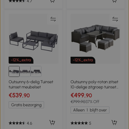
4.7
-12%_extra
-12%_extra
Outsunny 6-delig Tuinset
Outsunny poly-rotan zitset
tuinset meubelset
10-delige zitgroep tuinset
bankstel tuinmeubelen
€539
€499
,90
,90
€799,90
37% Off
Gratis bezorging
Alleen
1
blijft over
4.6
5