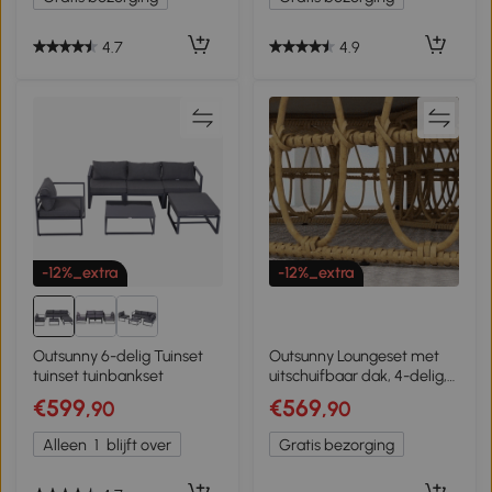
4.7
4.9
-12%_extra
-12%_extra
Outsunny 6-delig Tuinset
Outsunny Loungeset met
tuinset tuinbankset
uitschuifbaar dak, 4-delig,
inclusief 5 kussens,
€599
€569
,90
,90
rattanlook, 178B x 85T x
66,5H cm, beige
Alleen
1
blijft over
Gratis bezorging