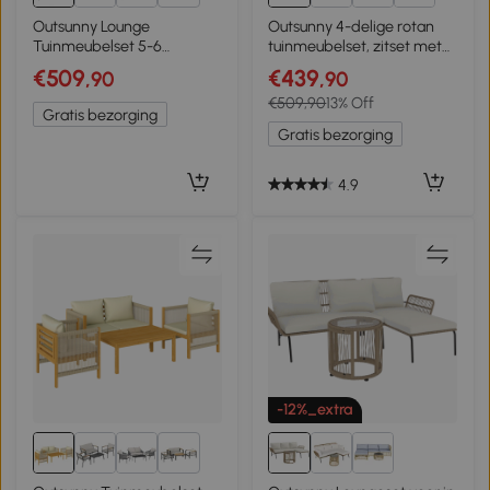
1+
Outsunny Lounge
Outsunny 4-delige rotan
Tuinmeubelset 5-6
tuinmeubelset, zitset met
Personen Tuinlounge Set
kussens voor aluminium
€509
€439
,90
,90
met 2-zits Tuinbank, 2
balkons
€509,90
13% Off
Stoelen, Hoekstoel,
Gratis bezorging
Lamellen-tafel,
Gratis bezorging
Voetenbank
4.9
-12%_extra
2+