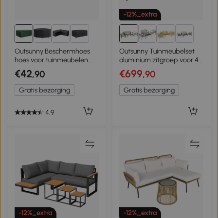
-12%_extra
6+
2+
Outsunny Beschermhoes
Outsunny Tuinmeubelset
hoes voor tuinmeubelen
aluminium zitgroep voor 4
210 x 140 x 80cm Oxford
personen waterafstotend
€42
€699
,90
,90
extra diep met 2-zitsbank,
2 fauteuils en bijzettafel
Gratis bezorging
Gratis bezorging
4.9
-12%_extra
-12%_extra