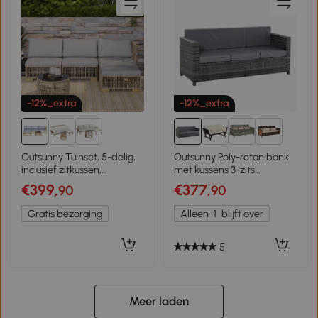
-12%_extra
-12%_extra
1+
Outsunny Tuinset, 5-delig,
Outsunny Poly-rotan bank
inclusief zitkussen,
met kussens 3-zits
kunstrotan, roestvrijstalen
loungebank tuin metaal
€399
€377
,90
,90
frame, lichtgrijs
polyester grijs
Gratis bezorging
Alleen
1
blijft over
5
Meer laden