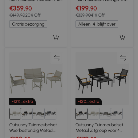
2 tweezitsbanken, stoel
met Sofa, Stoelen, Tafel en
€359
€199
,90
,90
zonder armleuningen en
Kussens Weerbestendig 116
€449,90
20% Off
€339,90
41% Off
salontafel, voor balkon,
x 60 x 69 cm
khaki
Bruin+Donkergrijs
Gratis bezorging
Alleen
4
blijft over
-12%_extra
-12%_extra
Outsunny Tuinmeubelset
Outsunny Tuinmeubelset
Weerbestendig Metaal
Metaal Zitgroep voor 4
Zitgroep voor 4 Personen
Personen met