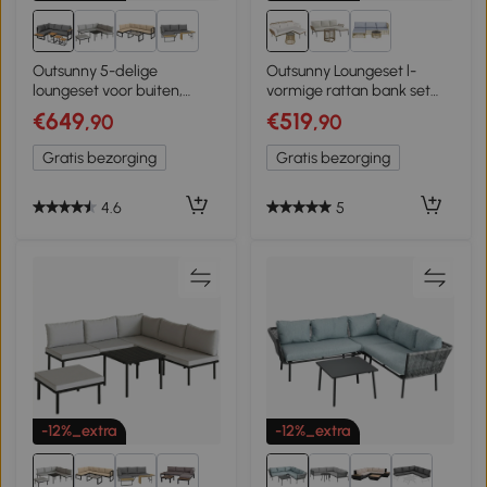
1+
Outsunny 5-delige
Outsunny Loungeset l-
loungeset voor buiten,
vormige rattan bank set
tuinmeubelset, 148 cm x 61
tuin rattan bank tuin
€649
€519
,90
,90
cm x 71,5 cm, Grijs +
zwembad Koffie en Crème
Natuurlijk
Gratis bezorging
Gratis bezorging
4.6
5
-12%_extra
-12%_extra