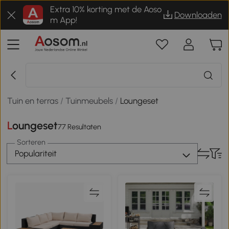
Extra 10% korting met de Aoso
Downloaden
m App!
Tuin en terras
/
Tuinmeubels
/
Loungeset
Loungeset
77 Resultaten
Sorteren
Populariteit