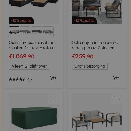
-12%_extra
-12%_extra
Outsunny luxe tuinset met
Outsunny Tuinmeubelset,
planken 4 stuks PE rotan
4-delig, bank, 2 stoelen,
zwart
tafel met glazen blad,
€1.069
€259
,90
,90
metalen frame, polyrattan,
antraciet
Alleen
2
blijft over
Gratis bezorging
4.8