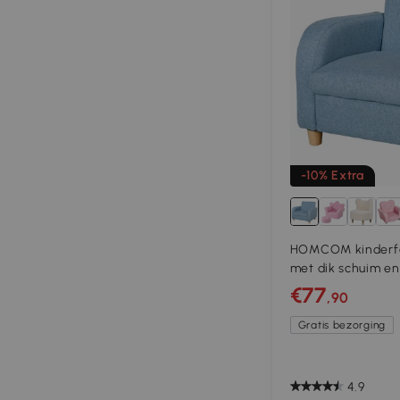
-10% Extra
HOMCOM kinderfa
met dik schuim en
kinderbankstoel l
€77
,90
pootjes voor 3-6 
linnen schuim bl
Gratis bezorging
4.9