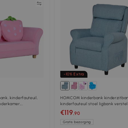
Vergelijk
Vergeli
-10% Extra
k, kinderfauteuil,
HOMCOM kinderbank kinderzitba
inderkamer,
kinderfauteuil stoel ligbank verste
rdbeienbank
met voetensteun voor 3-8 jaar jon
€119
,90
en meisjes blauw 58 x 53 x 70 cm
Gratis bezorging