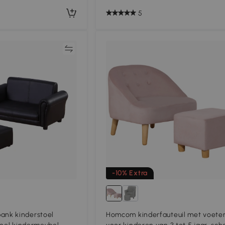
5
Vergelijk
Vergeli
-10% Extra
nk kinderstoel
Homcom kinderfauteuil met voete