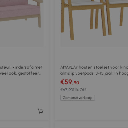
uteuil, kindersofa met
AIYAPLAY houten stoelset voor kin
weellook, gestoffeerd,
antislip voetpads, 3-15 jaar, in hoo
 3-15 jaar Roze
verstelbaar, Wit
€59
,90
€67,90
11% Off
Zomeruitverkoop