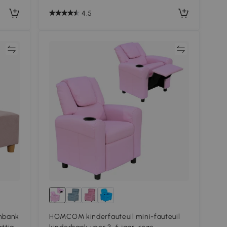
4.5
jk
Vergelijk
nbank
HOMCOM kinderfauteuil mini-fauteuil