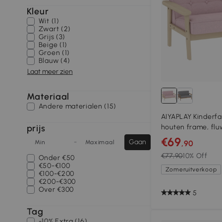
Kleur
Wit (1)
Zwart (2)
Grijs (3)
Beige (1)
Groen (1)
Blauw (4)
Laat meer zien
Materiaal
Andere materialen (15)
AIYAPLAY Kinderfa
prijs
houten frame, flu
voor kinderen van
€69
-
Gaan
Min
Maximaal
,90
€77,90
10% Off
Onder
€50
€50-€100
Zomeruitverkoop
€100-€200
€200-€300
Over
€300
5
Tag
-10% Extra (16)