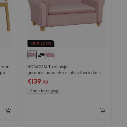
-10% Extra
deren,
HOMCOM Tuinhuisje
gte
gereedschapsschuur, afsluitbare deur,
weerbestendig, inclusief planken, 196
€139
,90
cm x 236 cm x 208 cm, Zwart
Gratis bezorging