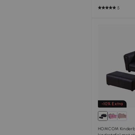
5
-10% Extra
HOMCOM Kinderba