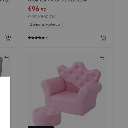
attig
kinderbank voor 3-6 jaar, roze
0 cm,
€96
,90
€107,90
10% Off
Zomeruitverkoop
5
jk
Vergelijk