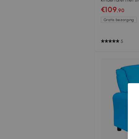
kindertafel met s
kinderkamer
€109
,90
Gratis bezorging
5