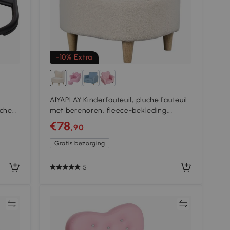
-10% Extra
AIYAPLAY Kinderfauteuil, pluche fauteuil
sche
met berenoren, fleece-bekleding,
nje
schuim, Beige
€78
,90
Gratis bezorging
5
jk
Vergelijk