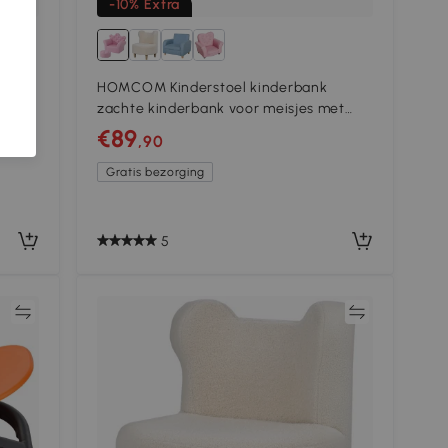
-10% Extra
HOMCOM Kinderstoel kinderbank
chte
zachte kinderbank voor meisjes met
kristallen knopen kruk roze
€89
,90
Gratis bezorging
5
jk
Vergelijk