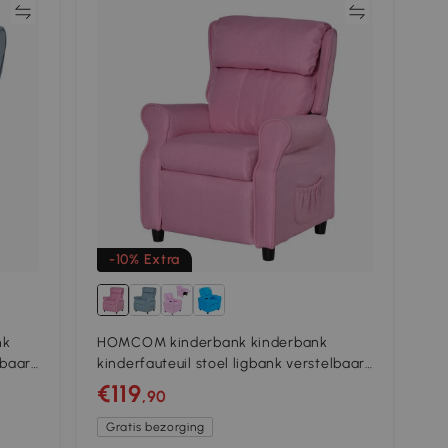
jk
Vergelijk
-10% Extra
nk
HOMCOM kinderbank kinderbank
lbaar
kinderfauteuil stoel ligbank verstelbaar
gens
met voetensteun voor 3-8 jaar jongens
€119
,90
en meisjes roze 58x53x70cm
Gratis bezorging