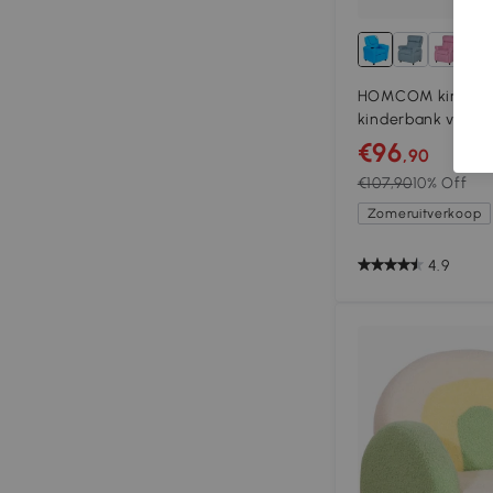
HOMCOM kinderfaut
kinderbank voor 3
€96
,90
€107,90
10% Off
Zomeruitverkoop
4.9