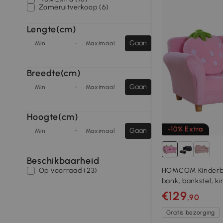
Zomeruitverkoop (6)
Lengte(cm)
-
Gaan
Min
Maximaal
Breedte(cm)
-
Gaan
Min
Maximaal
Hoogte(cm)
-10% Extra
-
Gaan
Min
Maximaal
Beschikbaarheid
Op voorraad (23)
HOMCOM Kinderban
bank, bankstel, k
tweezitsbank, aa
€129
,90
Gratis bezorging