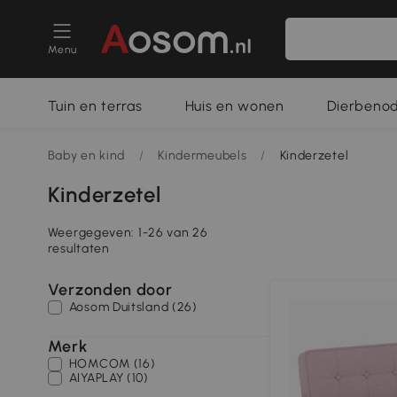
Menu
Tuin en terras
Huis en wonen
Dierbeno
Baby en kind
/
Kindermeubels
/
Kinderzetel
Kinderzetel
Weergegeven: 1-26 van 26
resultaten
Verzonden door
Aosom Duitsland (26)
Merk
HOMCOM (16)
AIYAPLAY (10)