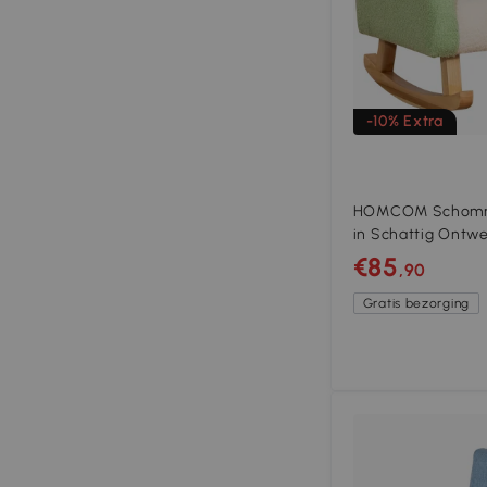
-10% Extra
HOMCOM Schommel
in Schattig Ontw
Imitatie, Eucalyp
€85
,90
Beige
Gratis bezorging