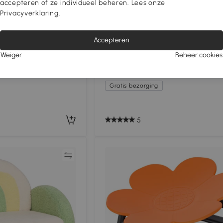
-10% Extra
accepteren of ze individueel beheren. Lees onze
Privacyverklaring.
Accepteren
euil, mini-fauteuil,
AIYAPLAY Kinderstoel met Poef,
-6 jaar, blauw
Rugleuning in Diamantpatroon, Za
Weiger
Beheer cookies
Zitplaats, Houten Frame, Grijs
€92
,90
Gratis bezorging
5
Vergelijk
Vergeli