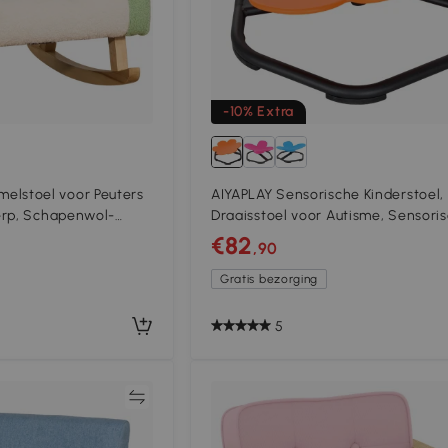
-10% Extra
stoel voor Peuters
AIYAPLAY Sensorische Kinderstoel,
erp, Schapenwol-
Draaisstoel voor Autisme, Sensori
tushout Groen + Geel
Balans Trainingszit, Kunststof Ora
€82
,90
Gratis bezorging
5
Vergelijk
Vergeli