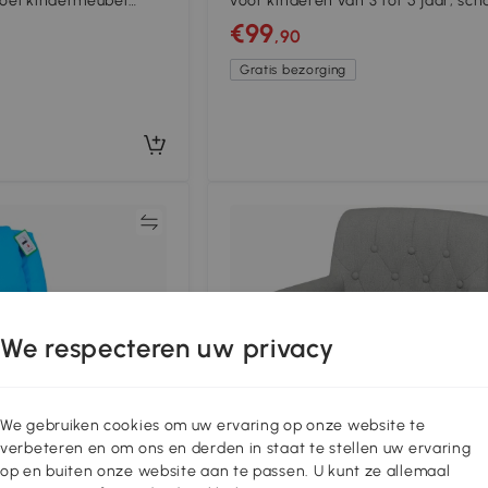
toel kindermeubel
voor kinderen van 3 tot 5 jaar, sch
fluwelen design, 51 cm x 51 cm x 5
€99
,90
roze
Gratis bezorging
Vergelijk
Vergeli
We respecteren uw privacy
We gebruiken cookies om uw ervaring op onze website te
verbeteren en om ons en derden in staat te stellen uw ervaring
op en buiten onze website aan te passen. U kunt ze allemaal