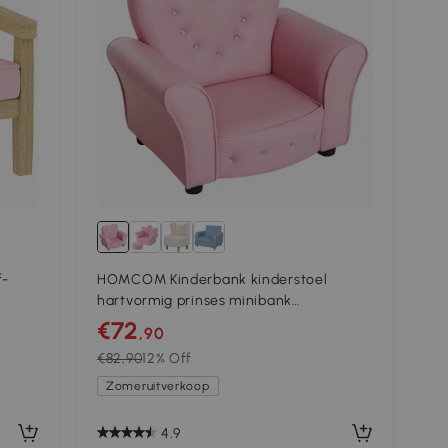
f-
HOMCOM Kinderbank kinderstoel
hartvormig prinses minibank
kinderkamerbank met
€72
,90
r
€82,90
12% Off
Zomeruitverkoop
4.9