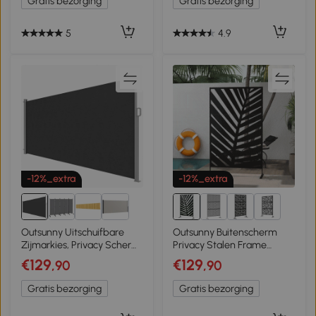
Gratis bezorging
Gratis bezorging
5
4.9
-12%_extra
-12%_extra
1+
Outsunny Uitschuifbare
Outsunny Buitenscherm
Zijmarkies, Privacy Scherm,
Privacy Stalen Frame
Waterafstotend, UV 50+,
Palmblad Silhouet 120x198
€129
€129
,90
,90
420 x 185 cm, Donkergrijs
cm, Zwart
Gratis bezorging
Gratis bezorging