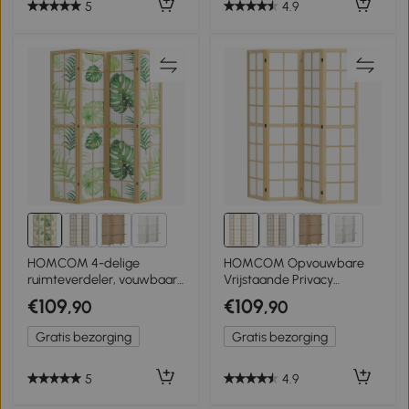
5
4.9
9+
9+
HOMCOM 4-delige
HOMCOM Opvouwbare
ruimteverdeler, vouwbaar,
Vrijstaande Privacy
boho-design, tropisch
Scheidingswand voor
€109
€109
,90
,90
motief, vrijstaande
Woonkamer, Slaapkamer,
ruimteverdeler, houten
Kantoor, 160 x 170 cm
Gratis bezorging
Gratis bezorging
frame, groen
5
4.9