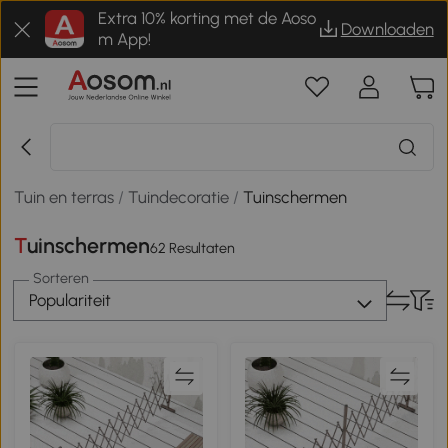
Extra 10% korting met de Aoso
Downloaden
m App!
Tuin en terras
/
Tuindecoratie
/
Tuinschermen
Tuinschermen
62 Resultaten
Sorteren
Populariteit