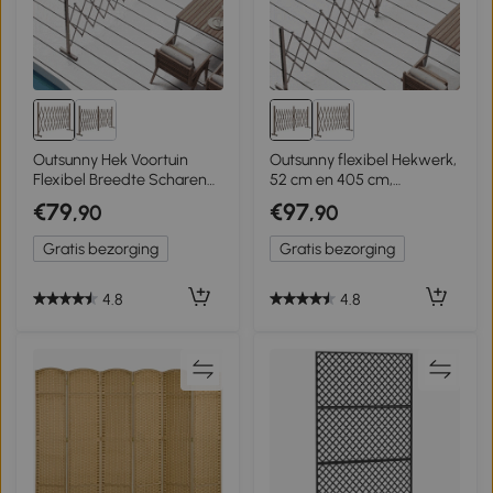
Outsunny Hek Voortuin
Outsunny flexibel Hekwerk,
Flexibel Breedte Scharend
52 cm en 405 cm,
Hekwerk 300 Cm Tuin
aluminium, Donkerbruin
€79
€97
,90
,90
Afscheiding, Bruin
Gratis bezorging
Gratis bezorging
4.8
4.8