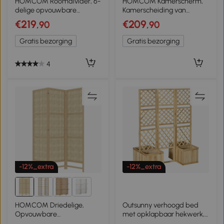
HOMCOM Roomdivider, 6-
HOMCOM Kamerscherm,
delige opvouwbare
Kamerscheiding van
Scheidingswand,
Bamboe, 2 Planken,
€219
€209
,90
,90
Vlechtpatroon,
Opvouwbaar, Voetkussens,
Grenenhout, Naturel Hout
Natuurlijk
Gratis bezorging
Gratis bezorging
4
-12%_extra
-12%_extra
9+
HOMCOM Driedelige,
Outsunny verhoogd bed
Opvouwbare
met opklapbaar hekwerk,
Kamerscherm, 180 cm
plantenbak met