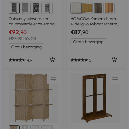
1+
Outsunny tuinverdeler
HOMCOM Kamerscherm,
privacyverdeler zwembad
4-delig vouwbaar scherm,
natuurmotief vrijstaand
Vlechtpatroon,
€92
€87
,90
,90
zwart
Dennenhout, Wit
€125,90
26% Off
Gratis bezorging
Gratis bezorging
4.9
5