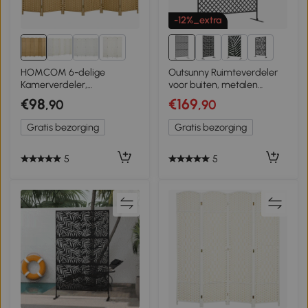
-12%_extra
5+
1+
HOMCOM 6-delige
Outsunny Ruimteverdeler
Kamerverdeler,
voor buiten, metalen
Opvouwbare
wandscherm voor terras,
€98
€169
,90
,90
Privacybescherming,
veranda, tuin, vrijstaand
Privacywand voor
klimrooster, staal, zwart
Gratis bezorging
Gratis bezorging
Woonkamer, Slaapkamer,
Thuiskantoor, Natuur
5
5