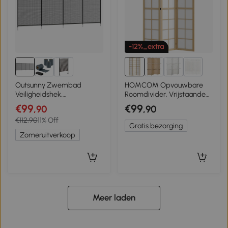
-12%_extra
9+
Outsunny Zwembad
HOMCOM Opvouwbare
Veiligheidshek,
Roomdivider, Vrijstaande
Zwembadhek voor
Privacy Scheiding voor
€99
€99
,90
,90
Kinderen, 4-delig,
Woonkamer, Slaapkamer,
€112,90
11% Off
Aluminium/Texteline, 365 x
Kantoor, 120 x 170 cm
Gratis bezorging
126 cm, Zwart
Zomeruitverkoop
Meer laden