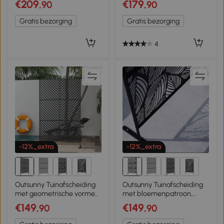
€209
€179
,90
,90
Vrijstaande
privacyscherm 133x165 cm
Scheidingswand met
Gratis bezorging
Gratis bezorging
Handgeweven Design voor
Thuis, Natuur
4
-12%_extra
-12%_extra
1+
1+
Outsunny Tuinafscheiding
Outsunny Tuinafscheiding
met geometrische vormen,
met bloemenpatroon,
metaal, 122 x 45 x 198 cm,
metaal, 122 x 45 x 198 cm,
€149
€149
,90
,90
zwart
zwart