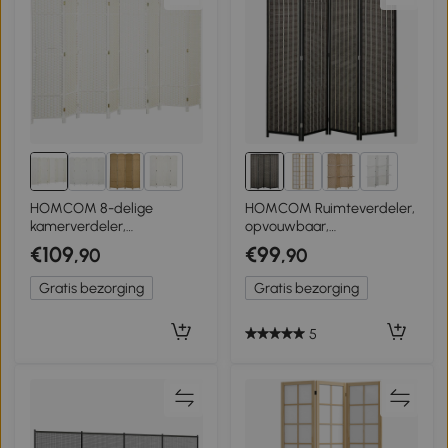
5+
9+
HOMCOM 8-delige
HOMCOM Ruimteverdeler,
kamerverdeler,
opvouwbaar,
opvouwbaar
grenenhout/bamboe, 180 x
€109
€99
,90
,90
privacyscherm,
180 cm, Bruin/Zwart
privacywand voor
Gratis bezorging
Gratis bezorging
woonkamer, slaapkamer,
thuiskantoor, wit
5