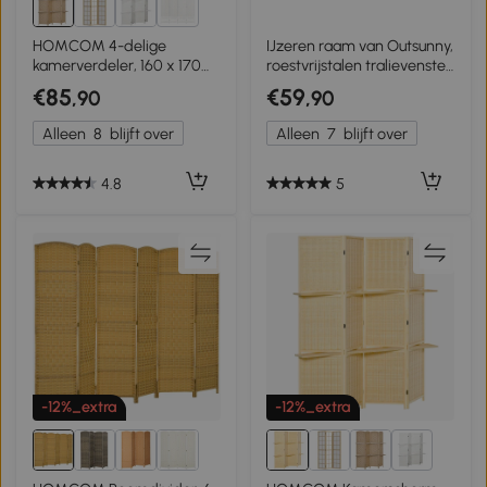
9+
HOMCOM 4-delige
IJzeren raam van Outsunny,
kamerverdeler, 160 x 170
roestvrijstalen tralievenster
cm, opvouwbare
55 x 80 cm met drempel,
€85
€59
,90
,90
scheidingswand met 2
vergrendeling
planken
Alleen
8
blijft over
Alleen
7
blijft over
4.8
5
-12%_extra
-12%_extra
9+