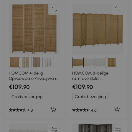
9+
5+
HOMCOM 4-delig
HOMCOM 8-delige
Opvouwbare Privacywand,
ruimteverdeler,
160 x 170 cm, Bamboe
opvouwbaar privacy
€109
€109
,90
,90
Ruimteverdeler voor
scherm, scheidingspaneel
Woonkamer, Slaapkamer,
voor woonkamer,
Gratis bezorging
Gratis bezorging
Natuur
slaapkamer, thuiskantoor,
natuurlijk
4.8
4.6