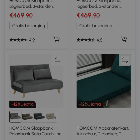
HOMCOM Slaapbank,
HOMCOM Slaapbank,
Logeerbed, 3-standen
logeerbed, 3-standen
Verstelbare Rugleuning,
verstelbare rugleuning,
€469
€469
,90
,90
Linnenlook, tot 120 kg, 141 x
cordstof, tot 120 kg, 141 x 90
90 x 81 cm, Grijs
x 81 cm, donkerbruin
Gratis bezorging
Gratis bezorging
4.9
4.5
-12%_extra
-12%_extra
1+
HOMCOM Slaapbank
HOMCOM Apparatenkast,
Relaxbank Sofa Couch, incl.
tuinschuur, 2 planken, 2
2 kussens, fluweel-look, 130
deuren, weerbestendig,