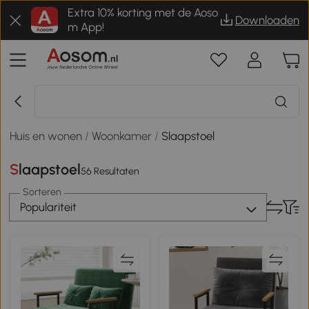
Extra 10% korting met de Aoso
Downloaden
m App!
Huis en wonen
/
Woonkamer
/
Slaapstoel
Slaapstoel
56 Resultaten
Sorteren
Populariteit