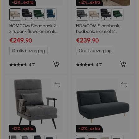
-12%_extra
-12%_extra
7+
7+
HOMCOM Slaapbank 2-
HOMCOM Slaapbank,
zits bank fluwelen bank,
bedbank, inclusief 2
slaapfunctie, incl. 2 kussens,
kussens, fluweelachtige
€249
€239
,90
,90
fluweel-look, naturel +
uitstraling, natuurlijk + grijs
Beige + Zwart
Gratis bezorging
Gratis bezorging
4.7
4.7
-12%_extra
-12%_extra