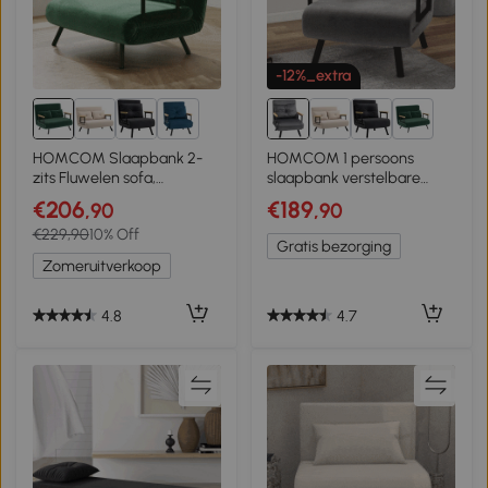
-12%_extra
7+
7+
HOMCOM Slaapbank 2-
HOMCOM 1 persoons
zits Fluwelen sofa,
slaapbank verstelbare
slaapfunctie, incl. 2 kussens,
slaapstoel met kussen lees
€206
€189
,90
,90
fluweel-look, Naturel +
lounge ligstoel Donkergrijs
€229,90
10% Off
Groen
Gratis bezorging
Zomeruitverkoop
4.8
4.7