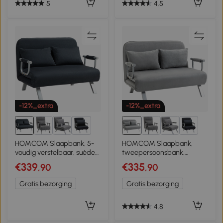
5
4.5
-12%_extra
-12%_extra
2+
2+
HOMCOM Slaapbank, 5-
HOMCOM Slaapbank,
voudig verstelbaar, suède-
tweepersoonsbank,
imitatie, stalen frame, incl.
logeerbed, inclusief 2
€339
€335
,90
,90
kussens, zwart
kussens, grijs
Gratis bezorging
Gratis bezorging
4.8