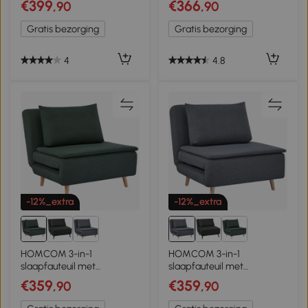
€399
€366
,90
,90
x 78 x 79 cm, grijs
natuurlijk hout, 79 x 49 x
190 cm
Gratis bezorging
Gratis bezorging
4
4.8
-12%_extra
-12%_extra
HOMCOM 3-in-1
HOMCOM 3-in-1
slaapfauteuil met
slaapfauteuil met
bedfunctie, ligfauteuil,
bedfunctie, ligfauteuil,
€359
€359
,90
,90
verstelbare rugleuning,
verstelbare rugleuning,
beukenhouten poten,
beukenhouten poten,