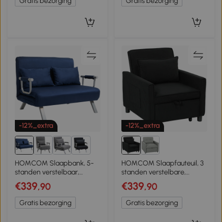
Gratis bezorging
Gratis bezorging
kussen, Donkergroen
kussen, grijs
-12%_extra
-12%_extra
2+
HOMCOM Slaapbank, 5-
HOMCOM Slaapfauteuil, 3
standen verstelbaar,
standen verstelbare,
suède-imitatie, metalen
Corduroy bekleding, tot 120
€339
€339
,90
,90
frame, incl. kussen,
kg, Zwart
marineblauw
Gratis bezorging
Gratis bezorging