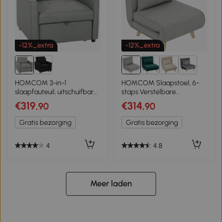
-12%_extra
-12%_extra
1+
HOMCOM 3-in-1
HOMCOM Slaapstoel, 6-
slaapfauteuil, uitschuifbare
staps Verstelbare
sofabed-fauteuil met
Rugleuning, Linnenlook, tot
€319
€314
,90
,90
verstelbare rugleuning, grijs
150 kg, Lichtgrijs
Gratis bezorging
Gratis bezorging
4
4.8
Meer laden