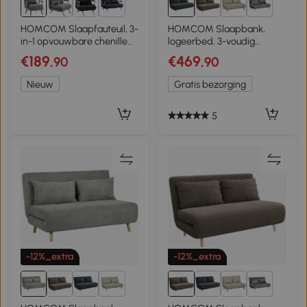
2+
1+
HOMCOM Slaapfauteuil, 3-
HOMCOM Slaapbank,
in-1 opvouwbare chenille
logeerbed, 3-voudig
eenzitsfauteuil met Click-
verstelbare rugleuning,
€189
€469
,90
,90
Clack-rugleuning, grijs
corduroy-look, tot 120 kg,
141 x 90 x 81 cm, Donkergrijs
Nieuw
Gratis bezorging
5
-12%_extra
-12%_extra
1+
1+