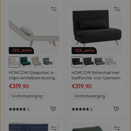
-12%_extra
-12%_extra
1+
HOMCOM Slaapstoel, 6-
HOMCOM Relaxstoel met
staps verstelbare leuning,
bedfunctie, voor 1 persoon,
Linnenlook, tot 150 kg,
modern design, tot 120 kg,
€319
€319
,90
,90
Roomwit
94x78x80cm, zwart
Gratis bezorging
Gratis bezorging
5
5