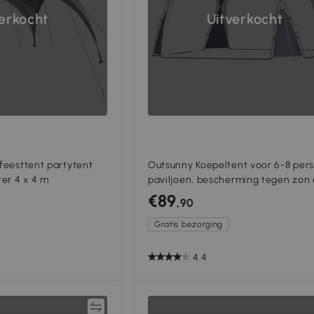
verkocht
Uitverkocht
 feesttent partytent
Outsunny Koepeltent voor 6-8 per
er 4 x 4 m
paviljoen, bescherming tegen zon
motregen, 3,5 x 3,5 x 2,22 m,
€89
,90
blauw+grijs
Gratis bezorging
4.4
Vergelijk
Vergeli