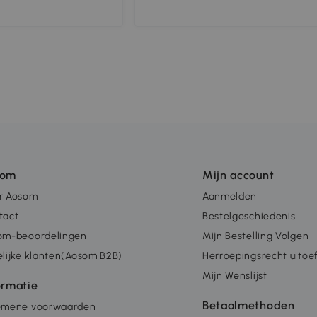
som
Mijn account
r Aosom
Aanmelden
tact
Bestelgeschiedenis
om-beoordelingen
Mijn Bestelling Volgen
lijke klanten(Aosom B2B)
Herroepingsrecht uitoe
Mijn Wenslijst
ormatie
Betaalmethoden
emene voorwaarden