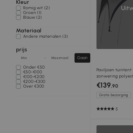
Kleur
Uit
Romig wit (2)
Groen (1)
Blauw (2)
Materiaal
Andere materialen (3)
prijs
-
Gaan
Min
Maximaal
Onder
€50
Paviljoen tuintent
€50-€100
zonwering polyest
€100-€200
€200-€300
€139
,90
Over
€300
Gratis bezorging
5