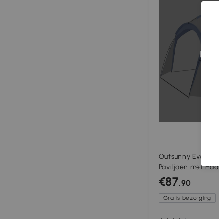
Uit
Outsunny Event Sh
Paviljoen met Haa
Waterafstotend W
€87
,90
Tuinpaviljoen Bla
Gratis bezorging