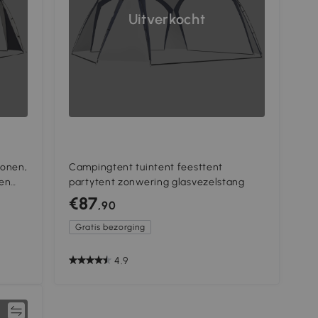
Uitverkocht
sonen,
Campingtent tuintent feesttent
 en
partytent zonwering glasvezelstang
€87
,90
Gratis bezorging
4.9
jk