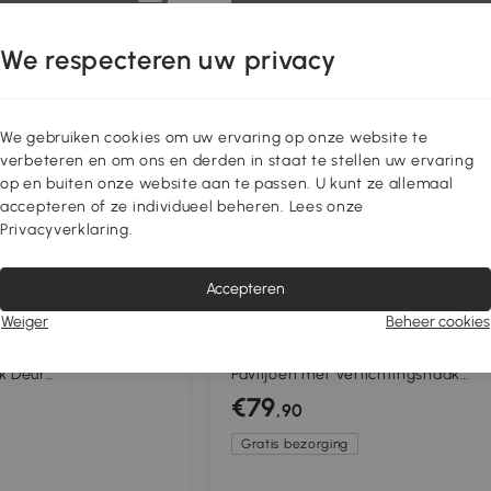
We respecteren uw privacy
verkocht
Uitverkocht
We gebruiken cookies om uw ervaring op onze website te
verbeteren en om ons en derden in staat te stellen uw ervaring
op en buiten onze website aan te passen. U kunt ze allemaal
accepteren of ze individueel beheren. Lees onze
Privacyverklaring.
Accepteren
Weiger
Beheer cookies
elter 3,5 x 3,5m
Outsunny Event Shelter 3,5 x 3,5m
k Deur
Paviljoen met Verlichtingshaak
interbestendige
Waterafstotend Winterbestendig
€79
,90
uw
Tuinpaviljoen Groen
Gratis bezorging