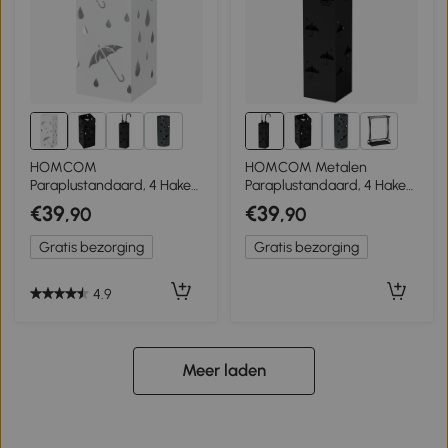
6+
6+
HOMCOM
HOMCOM Metalen
Paraplustandaard, 4 Haken,
Paraplustandaard, 4 Haken,
Wateropvangbak, Staal, Wit
Wolk- en Paraplumotief,
€39
€39
,90
,90
Druipbak, Zwart
Gratis bezorging
Gratis bezorging
4.9
Meer laden