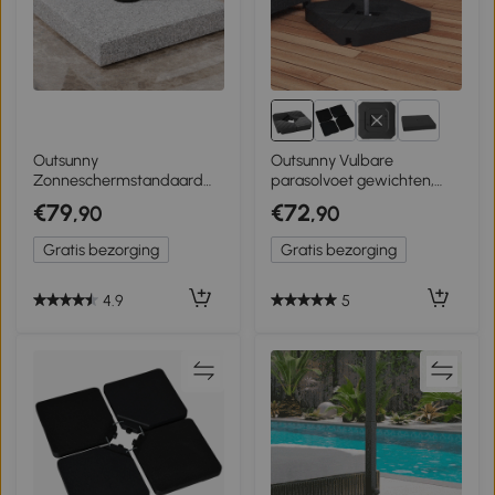
5+
Outsunny
Outsunny Vulbare
Zonneschermstandaard
parasolvoet gewichten,
zonneschermvoet
voor water en zand,
€79
€72
,90
,90
parasolvoet 28 kg voor
Kunststof, 80L x 80B x 13H
stang ∅3,4 / ∅3,8 / ∅4,8 cm
cm, Zwart
Gratis bezorging
Gratis bezorging
4.9
5