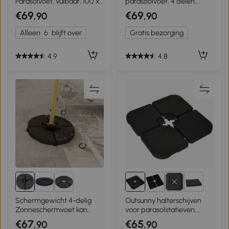
Parasolvoet, vulbaar, 100 x
parasoolvoet, 4 delen,
100 x 8 cm, Zwart
vullbaar, voor 52 kg water
€69
€69
,90
,90
of 68 kg zand, 48 x 48 x 8
cm
Alleen
6
blijft over
Gratis bezorging
4.9
4.8
5+
Schermgewicht 4-delig
Outsunny halterschijven
Zonneschermvoet kan
voor parasolstatieven,
worden gevuld met 17 kg
vulbaar, weerbestendig,
€67
€65
,90
,90
water of 25 kg zand
104 cm x 104 cm x 7,5 H cm,