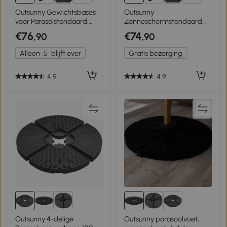
5+
5+
Outsunny Gewichtsbases
Outsunny
voor Parasolstandaard,
Zonneschermstandaard
Vulbaar met Water en
parasolvoet
€76
€74
,90
,90
Zand, Kunststof, 103L x 103B
zonneschermvoet
x 8,3H cm, Zwart
staander voor vloerkruis
Alleen
5
blijft over
Gratis bezorging
vulbaar
4.9
4.9
Outsunny 4-delige
Outsunny parasoolvoet,