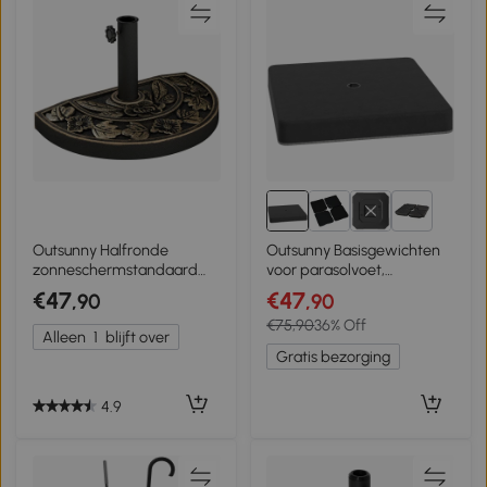
5+
Outsunny Halfronde
Outsunny Basisgewichten
zonneschermstandaard
voor parasolvoet,
zonneschermvoet
waterdicht, met zand
€47
€47
,90
,90
schermvoet hars 50 x 31 x
vulbaar, kunststof, 89L x
€75,90
36% Off
32 cm 9 kg
89B x 10,5H cm, zwart
Alleen
1
blijft over
Gratis bezorging
4.9