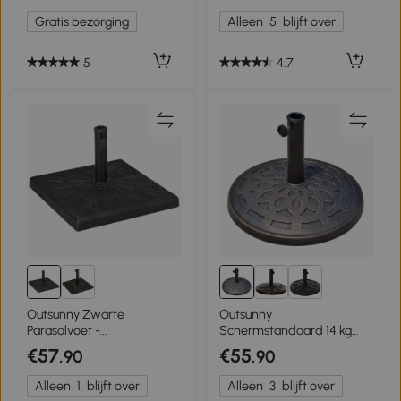
zwart
Gratis bezorging
Alleen
5
blijft over
5
4.7
Outsunny Zwarte
Outsunny
Parasolvoet -
Schermstandaard 14 kg
Weerbestendige
zonneschermvoet
€57
€55
,90
,90
Parasolhouder -
zonneschermstandaard
Parasolstandaard, 51 cm x
38/ 48 mm hars brons
Alleen
1
blijft over
Alleen
3
blijft over
51 cm x 32H cm