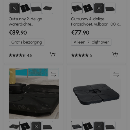
5+
5+
Outsunny 2-delige
Outsunny 4-delige
waterdichte
Parasolvoet, vulbaar, 100 x
parasolstandaard, vulbaar
100 x 8 cm, Zwart
€89
€77
,90
,90
parasolgewicht voor
hangparasol
Gratis bezorging
Alleen
7
blijft over
4.8
5