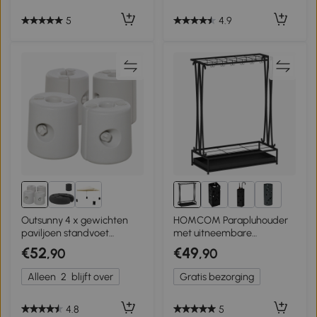
5
4.9
6+
Outsunny 4 x gewichten
HOMCOM Parapluhouder
paviljoen standvoet
met uitneembare
partytent vulling PE ∅24 x
opvangschaal,
€52
€49
,90
,90
25 h cm wit
parapluhouder met 21
openingen en 24 haken,
Alleen
2
blijft over
Gratis bezorging
staal, zwart
4.8
5