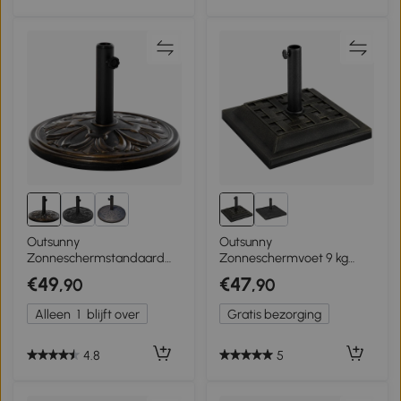
Outsunny
Outsunny
Zonneschermstandaard
Zonneschermvoet 9 kg
zonneschermvoet
schermvoet
€49
€47
,90
,90
zonneschermvoet cement
zonneschermstandaard
13 kg Ø 35/ Ø 38/ Ø 48 mm
38/ 48 mm hars brons
Alleen
1
blijft over
Gratis bezorging
4.8
5