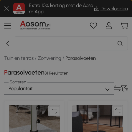
Extra 10% korting met de Aoso
Downloaden
m App!
Tuin en terras
/
Zonwering
/
Parasolvoeten
Parasolvoeten
81 Resultaten
Sorteren
Populariteit