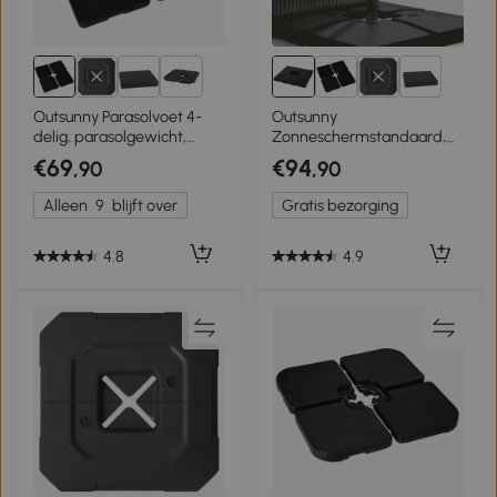
5+
5+
Outsunny Parasolvoet 4-
Outsunny
delig, parasolgewicht,
Zonneschermstandaard,
vulbaar met zand/water
parasolgewicht, 4-delig.
€69
€94
,90
,90
tot 60/70 kg
Kan gevuld worden met
zand water tot 130 kg
Alleen
9
blijft over
Gratis bezorging
4.8
4.9