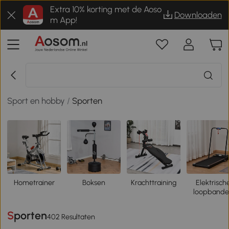
Extra 10% korting met de Aoso
Downloaden
m App!
Sport en hobby
/
Sporten
Hometrainer
Boksen
Krachttraining
Elektrisch
loopband
Sporten
402 Resultaten