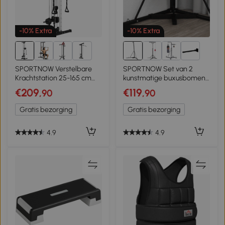
-10% Extra
-10% Extra
2+
3+
SPORTNOW Verstelbare
SPORTNOW Set van 2
Krachtstation 25-165 cm
kunstmatige buxusbomen,
met Dual-Pulley-Systemen
2 buxusbomen, voor
€209
€119
,90
,90
en Adapters 62 x 60 x 200
buiten, 17 cm x 17 cm x 60
cm Zwart
cm, groen + bruin + zwart
Gratis bezorging
Gratis bezorging
4.9
4.9