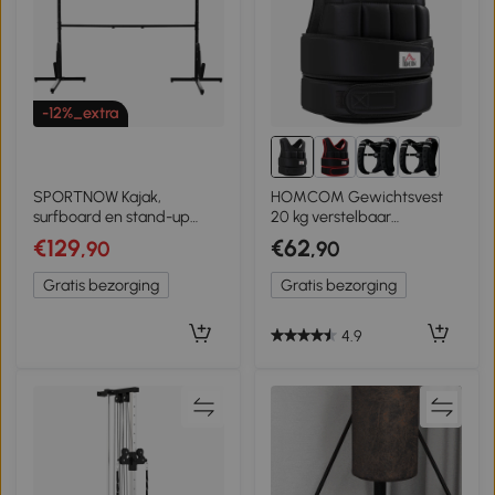
-12%_extra
SPORTNOW Kajak,
HOMCOM Gewichtsvest
surfboard en stand-up
20 kg verstelbaar
paddle houder -
trainingsvest met
€129
€62
,90
,90
Verstelbaar metalen frame
verwijderbare gewichten
(144-180 cm)
Zwart
Gratis bezorging
Gratis bezorging
4.9