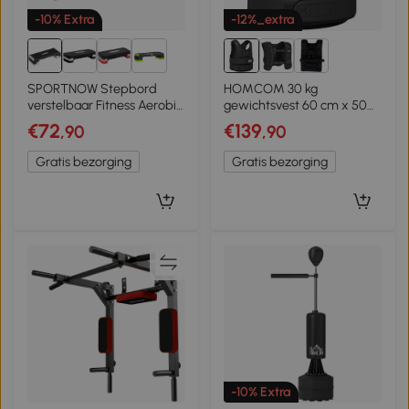
-10% Extra
-12%_extra
1+
SPORTNOW Stepbord
HOMCOM 30 kg
verstelbaar Fitness Aerobic
gewichtsvest 60 cm x 50
Stepper met 3 hoogtes
cm x 17 cm
€72
€139
,90
,90
(15/20/25 cm), Antislipmat
Zwart+Grijs
Gratis bezorging
Gratis bezorging
-10% Extra