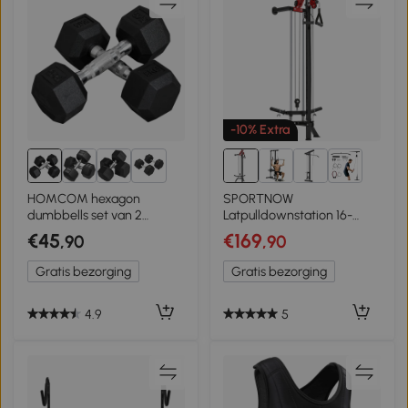
-10% Extra
9+
2+
HOMCOM hexagon
SPORTNOW
dumbbells set van 2
Latpulldownstation 16-
gietijzeren dumbbells
positie verstelbaar voor
€45
€169
,90
,90
handvat gekartelde
wandmontage incl.
dumbbell set dumbbell set
latstang, handgreepstang,
Gratis bezorging
Gratis bezorging
gewichten metaal rubber
kabel tot 120 kg
zwart 2 x 5 KG
4.9
5