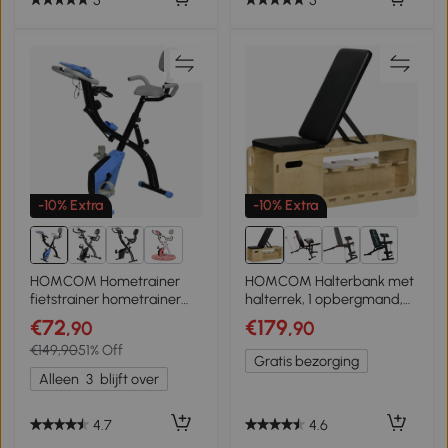
-10% Extra
-10% Extra
1+
5+
HOMCOM Hometrainer
HOMCOM Halterbank met
fietstrainer hometrainer
halterrek, 1 opbergmand,
LCD display opvouwbaar
verstelbaar in 6 posities,
€72
€179
,90
,90
verstelbaar blauw+grijs
massief hout, naturel +
€149,90
51% Off
zwart
Gratis bezorging
Alleen
3
blijft over
4.7
4.6