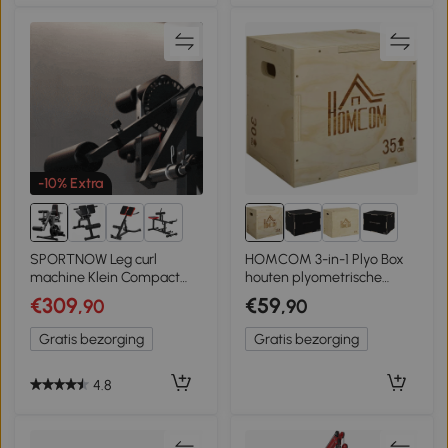
-10% Extra
1+
5+
SPORTNOW Leg curl
HOMCOM 3-in-1 Plyo Box
machine Klein Compact
houten plyometrische
Huis Benentrainer 32
springbox met 3
€309
€59
,90
,90
Posities Verstelbare
spronghoogtes, grepen
Rugleuning Dijsteun Staal
40,5 x 35,5 x 30,5cm
Gratis bezorging
Gratis bezorging
Grijs/Zwart
natuurhout
4.8