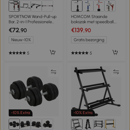
5+
SPORTNOW Wand-Pull-up
HOMCOM Staande
Bar, 2-in-1 Professionele
bokszak met speedball,
Pull-up- en Dipstation voor
reflexstang, in hoogte
€72
€139
,90
,90
Thuis, tot 200 kg, Rood
verstelbaar, voor
volwassenen, 155-205cm,
Nieuw-10%
Gratis bezorging
zwart
5
5
-10% Extra
-10% Extra