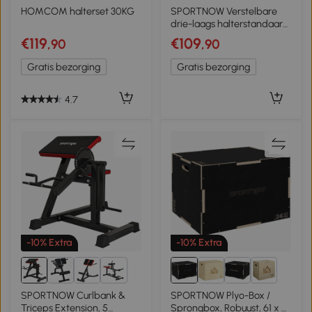
3+
HOMCOM halterset 30KG
SPORTNOW Verstelbare
drie-laags halterstandaard,
max. 200 kg, antislip
€119
€109
,90
,90
dumbbellrek met
verstelbare stangen
Gratis bezorging
Gratis bezorging
4.7
-10% Extra
-10% Extra
1+
5+
SPORTNOW Curlbank &
SPORTNOW Plyo-Box /
Triceps Extension, 5
Sprongbox, Robuust, 61 x 51