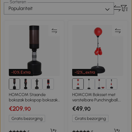
Sorteren
Populariteit
-10% Extra
-12%_extra
3+
1+
HOMCOM Staande
HOMCOM Boksset met
bokszak bokspop bokszak
verstelbare Punchingball,
boksdummy in hoogte
inclusief
€209
€49
,90
,90
verstelbaar NIEUW bruin
bokshandschoenen, 126-
144cm, Rood
Gratis bezorging
Gratis bezorging
5
5