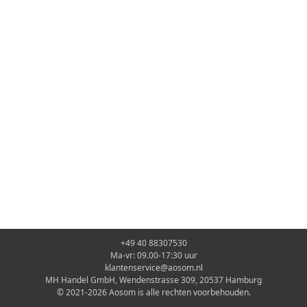
+49 40 88307530
Ma-vr: 09.00-17:30 uur
klantenservice@aosom.nl
MH Handel GmbH, Wendenstrasse 309, 20537 Hamburg
© 2021-2026 Aosom is alle rechten voorbehouden.