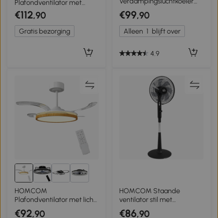
Verdampingsluchtkoeler
Plafondventilator met
met afstandsbediening, 15-
instelbare verlichting en
€112
€99
,90
,90
uurs timer, koelaccu voor
afstandsbediening 115 cm,
thuis en kantoor, wit
3 kleuren, 3 bladen, 6
Gratis bezorging
Alleen
1
blijft over
snelheden, timer, Naturel
4.9
2+
HOMCOM
HOMCOM Staande
Plafondventilator met licht
ventilator stil met
en afstandsbediening, 95
afstandsbediening, 3 modi,
€92
€86
,90
,90
cm moderne LED-
28 snelheden,