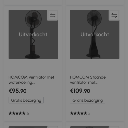
Uitverkocht
Uitverkocht
HOMCOM Ventilator met
HOMCOM Staande
waterkoeling,
ventilator met
luchtbevochtiger, 10°
luchtbevochtiging, stil,
€95
€109
,90
,90
kantelbaar, 70° oscillerend,
mobiel, afstandsbediening,
3 snelheidsniveaus, 75W,
zwart
Gratis bezorging
Gratis bezorging
zwart
5
5