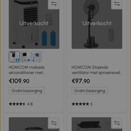
Uitverkocht
Uitverkocht
HOMCOM mobiele
HOMCOM Staande
airconditioner met
ventilator met sproeinevel,
afstandsbediening 20㎡
70° oscillatie, 3 snelheden,
€109
€97
,90
,90
wit + zwart 38,2 x 31,6 x 76
3 modi, 3,5L watertank,
cm
Zwart
Gratis bezorging
Gratis bezorging
4.8
5