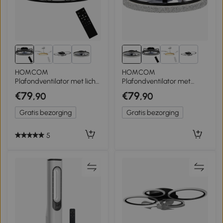
2+
2+
HOMCOM
HOMCOM
Plafondventilator met licht
Plafondventilator met
en afstandsbediening, 48
Verlichting, Dimbare LED
€79
€79
,90
,90
cm LED-plafondventilator
Plafondventilator met
met 3 kleurtemperaturen, 6
Afstandsbediening voor
Gratis bezorging
Gratis bezorging
snelheden, timer, zwart
Slaapkamer en
Woonkamer, Zwart
5