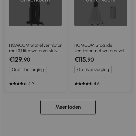
HOMCOM Statiefventilator
HOMCOM Staande
met 3,1 liter waterverstuiver
ventilator met waternevel,
ventilator hoogte 135 cm 3
75° oscillatie, 3 snelheden, 3
€129
€115
,90
,90
modi
modi, Wit
Gratis bezorging
Gratis bezorging
4.9
4.6
Meer laden