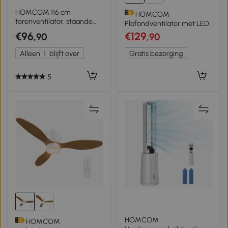
HOMCOM 116 cm
HOMCOM
torenventilator, staande
Plafondventilator met LED-
ventilator met
Licht, 6 Snelheden,
€96
€129
,90
,90
afstandsbediening en WiFi-
Afstandsbediening,
appbesturing, 65° oscillatie,
Lichtbruin
Alleen
1
blijft over
Gratis bezorging
6 snelheden, 4 standen
5
HOMCOM
HOMCOM