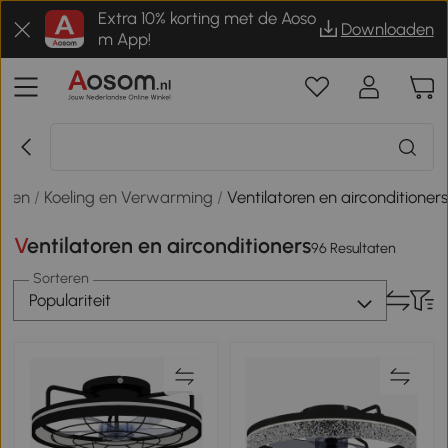
Extra 10% korting met de Aoso
Downloaden
m App!
onen
/
Koeling en Verwarming
/
Ventilatoren en airconditioner
Ventilatoren en airconditioners
96 Resultaten
Sorteren
Populariteit