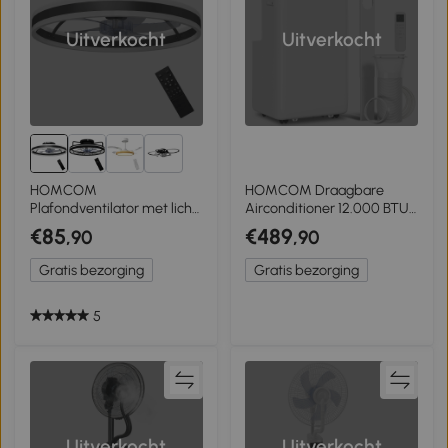
Uitverkocht
Uitverkocht
3+
HOMCOM
HOMCOM Draagbare
Plafondventilator met licht
Airconditioner 12.000 BTU
en afstandsbediening,
met Invertertechnologie, 6-
€85
€489
,90
,90
LED-plafondventilator met
in-1 Airco met 60°
3 kleurtemperaturen, 6
Automatische
Gratis bezorging
Gratis bezorging
snelheden, Ø50 cm
Zwenkfunctie, 24-uurs
Timer, Afstandsbediening
5
Uitverkocht
Uitverkocht