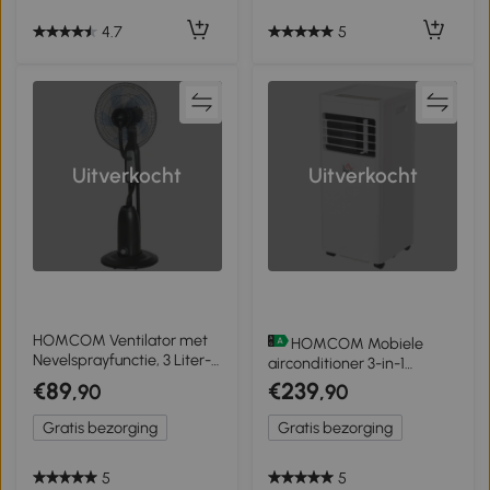
4.7
5
Uitverkocht
Uitverkocht
HOMCOM Ventilator met
HOMCOM Mobiele
Nevelsprayfunctie, 3 Liter-
airconditioner 3-in-1
Tank, 75 Graden
airconditioner ontvochtiger
€89
€239
,90
,90
Draaibaar, 3 Snelheden,
2,1 kW afstandsbediening
Verrijdbaar, 125 cm, Zwart
ABS
Gratis bezorging
Gratis bezorging
5
5