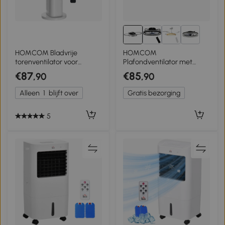
2+
HOMCOM Bladvrije
HOMCOM
torenventilator voor
Plafondventilator met
slaapkamer, 35 dB stille
verlichting en
€87
€85
,90
,90
staande ventilator met 50°
afstandsbediening, 77 cm
oscillatie, LED‑verlichting, 3
LED-plafondventilator met
Alleen
1
blijft over
Gratis bezorging
snelheden, 15‑uur timer, Wit
3 lichtkleuren, 6 snelheden,
timer
5