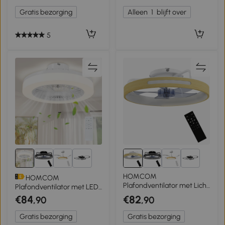
plafondventilator met
muggenwering &
Gratis bezorging
Alleen
1
blijft over
intrekbare bladen, naturel
zwenkfunctie, Zwart
5
2+
2+
HOMCOM
HOMCOM
Plafondventilator met Licht
Plafondventilator met LED-
en Afstandsbediening, 49
Lamp, 6 Snelheden,
€84
€82
,90
,90
cm LED-Plafondventilator
Afstandsbediening, Wit
met 3 Kleurtemperaturen,
Gratis bezorging
Gratis bezorging
natuurlijk houtdesign