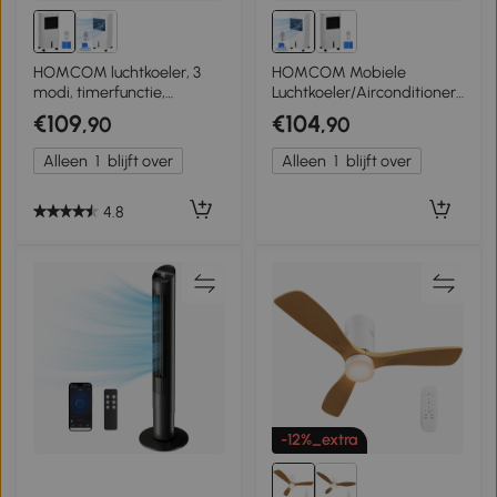
HOMCOM luchtkoeler, 3
HOMCOM Mobiele
modi, timerfunctie,
Luchtkoeler/Airconditioner
verrijdbaar, kunststof, wit
met 3 Modi, 7,5-uurs Timer,
€109
€104
,90
,90
Verrijdbaar, Kunststof, Wit
Alleen
1
blijft over
Alleen
1
blijft over
4.8
-12%_extra