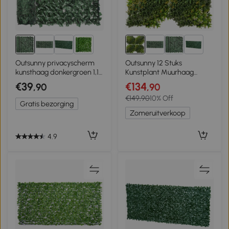
3+
3+
Outsunny privacyscherm
Outsunny 12 Stuks
kunsthaag donkergroen 1,1
Kunstplant Muurhaag
x 3 m
50x50 cm Uv-
€39
€134
,90
,90
bescherming
€149,90
10% Off
Privacyscherm Meerbladig
Gratis bezorging
Ontwerp Haagplant voor
Zomeruitverkoop
Tuin Outdoor Decor
4.9