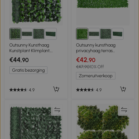
3+
3+
Outsunny Kunsthaag
Outsunny kunsthaag
Kunstplant Klimplant,
privacyhaag terras
Buitendecoratie,
wanddecoratie
€44
€42
,90
,90
Realistische uitstraling, 300
wandversiering
€47,90
10% Off
cm × 100 cm, Donkergroen
Gratis bezorging
Zomeruitverkoop
4.9
4.9