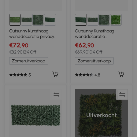
3+
3+
Outsunny Kunsthaag
Outsunny Kunsthaag
wanddecoratie privacy
wanddecoratie
haag planten haag
privacyhaag planten haag
€72
€62
,90
,90
lichtgroen
donkergroen
€82,90
12% Off
€69,90
10% Off
Zomeruitverkoop
Zomeruitverkoop
5
4.8
Uitverkocht