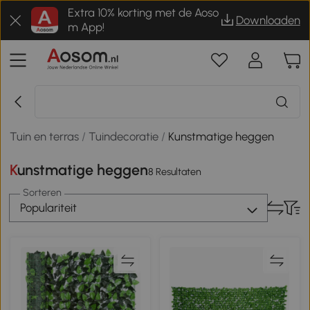
Extra 10% korting met de Aoso
Downloaden
m App!
Tuin en terras
/
Tuindecoratie
/
Kunstmatige heggen
Kunstmatige heggen
8 Resultaten
Sorteren
Populariteit