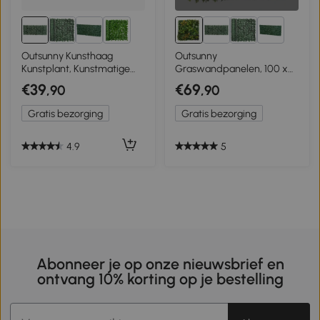
3+
4+
Outsunny Kunsthaag
Outsunny
Kunstplant, Kunstmatige
Graswandpanelen, 100 x
Klimplant, 240cm x 100cm
100 cm kunstgraswand-
€39
€69
,90
,90
Groen
decoratie met
verbindingsbinders, groene
Gratis bezorging
Gratis bezorging
achtergrond, groen
4.9
5
Abonneer je op onze nieuwsbrief en
ontvang 10% korting op je bestelling