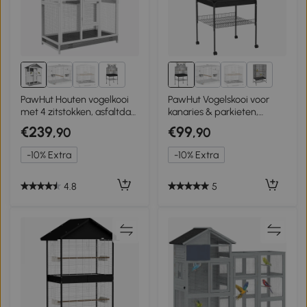
3+
3+
PawHut Houten vogelkooi
PawHut Vogelskooi voor
met 4 zitstokken, asfaltdak,
kanaries & parkieten,
waterdicht, 112 x 68 x 154
mobiel, met bodemvak,
€239
€99
,90
,90
cm
metalen tralie, Zwart
-10% Extra
-10% Extra
4.8
5