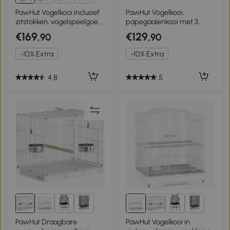
3+
PawHut Vogelkooi inclusief
PawHut Vogelkooi,
zitstokken, vogelspeelgoed,
papegaaienkooi met 3
uitneembare vloerbak, 1
deuren, 2 zitstokken, 360°
€169
€129
,90
,90
plank, grijs
wielen, voerbak,
opbergrek, zitstok,
-10% Extra
-10% Extra
62,5x62,5x156cm, Wit
4.8
5
3+
3+
PawHut Draagbare
PawHut Vogelkooi in