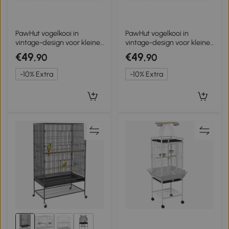
PawHut vogelkooi in
PawHut vogelkooi in
vintage-design voor kleine
vintage-design voor kleine
vogelsoorten incl.
vogelsoorten incl.
€49
€49
,90
,90
accessoires 46,5 x 36 x 59
accessoires 46,5 x 36 x 59
cm Staal, Hout, Wit+Groen
cm staal, hout, blauw+wit
-10% Extra
-10% Extra