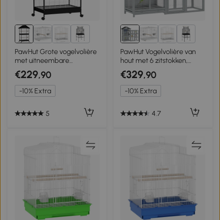
3+
3+
PawHut Grote vogelvolière
PawHut Vogelvolière van
met uitneembare
hout met 6 zitstokken,
scheidingswand, 2 deuren,
opbergvak, uitneembare
€229
€329
,90
,90
4 houten zitstokken, wielen,
lade, RVS voerbakken,
2 lades en 6 voerbakjes,
196x60x164,5cm, grijs
-10% Extra
-10% Extra
XXL
5
4.7