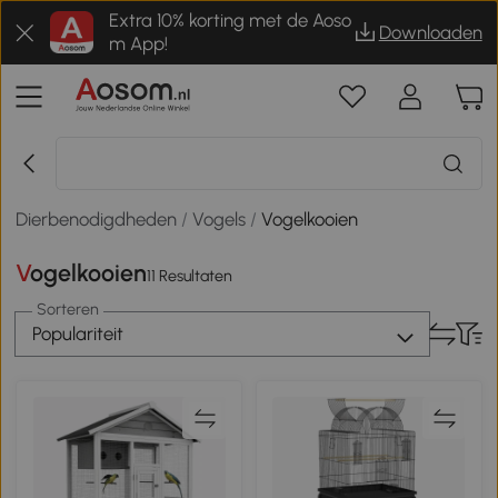
Extra 10% korting met de Aoso
Downloaden
m App!
Dierbenodigdheden
/
Vogels
/
Vogelkooien
Vogelkooien
11 Resultaten
Sorteren
Populariteit