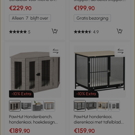
Middelgrote Honden,
rood + zwart
€229
€199
,90
,90
Huisdierbox met
Voedingsdeur, MDF,
Alleen
7
blijft over
Gratis bezorging
Metaal, Wit
5
4.9
-10% Extra
-10% Extra
PawHut Hondenbench,
PawHut hondenkooi,
hondenkooi, hoekdesign,
dierenkooi met tafelblad,
inclusief vergrendeling, 1
hondenhok, kennel, binnen
€189
€159
,90
,90
ligkussen, 104 x 55 x 63 cm,