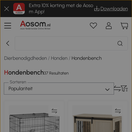
Extra 10% korting met de Aoso
Downloaden
m App!
Dierbenodigdheden
/
Honden
/
Hondenbench
Hondenbench
37 Resultaten
Sorteren
Populariteit