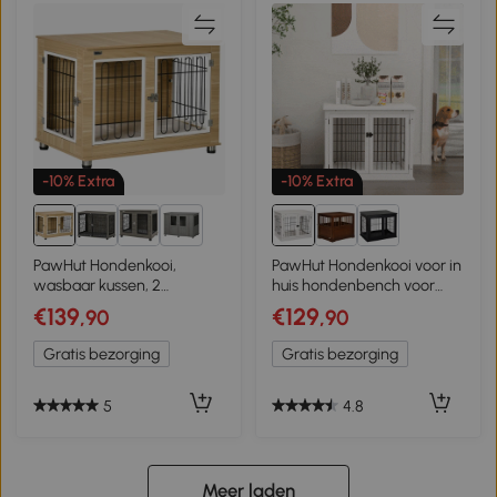
-10% Extra
-10% Extra
1+
PawHut Hondenkooi,
PawHut Hondenkooi voor in
wasbaar kussen, 2
huis hondenbench voor
vergrendelingen,
binnen hondenhok huisdier
€139
€129
,90
,90
stelvoeten, 90 cm x 58 cm
2 deuren wit
x 65 cm, naturel + zwart+
Gratis bezorging
Gratis bezorging
wit
5
4.8
Meer laden