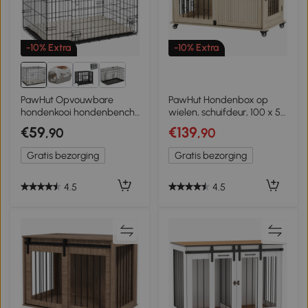
-10% Extra
-10% Extra
PawHut Opvouwbare
PawHut Hondenbox op
hondenkooi hondenbench
wielen, schuifdeur, 100 x 56
met 2 deuren,
x 65 cm, hout, staal
€59
€139
,90
,90
transportkooi met
uitschuifbare bodembak,
Gratis bezorging
Gratis bezorging
kussen 75 x 48,5 x 53 cm
Zwart
4.5
4.5