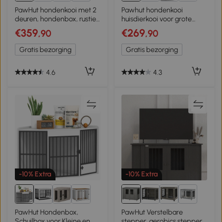
4+
PawHut hondenkooi met 2
Pawhut hondenkooi
deuren, hondenbox, rustiek
huisdierkooi voor grote
design, vergrendelbaar,
honden hondenhok
€359
€269
,90
,90
bruin
tafeloppervlak wit
Gratis bezorging
Gratis bezorging
4.6
4.3
-10% Extra
-10% Extra
1+
PawHut Hondenbox,
PawHut Verstelbare
Schuilbox voor Kleine en
stepper, aerobics stepper,