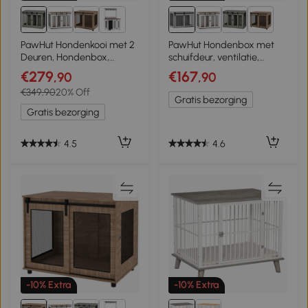
4+
4+
PawHut Hondenkooi met 2
PawHut Hondenbox met
Deuren, Hondenbox,
schuifdeur, ventilatie,
Transportbox voor Honden,
spaanplaat en staal, 98 x
€279
€167
,90
,90
Landelijk Design,
58 x 61 cm, grijs
€349,90
20% Off
Vergrendelbaar, Grijs
Gratis bezorging
Gratis bezorging
4.5
4.6
-10% Extra
-10% Extra