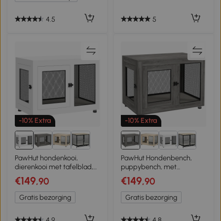
4.5
5
-10% Extra
-10% Extra
PawHut hondenkooi,
PawHut Hondenbench,
dierenkooi met tafelblad,
puppybench, met
hondenhok, kennel, wit
opbergruimte,
€149
€149
,90
,90
waterafstotend kussen,
stalen gaas, verstelbare
Gratis bezorging
Gratis bezorging
poten, 94x60x71,5 cm
4.9
4.8