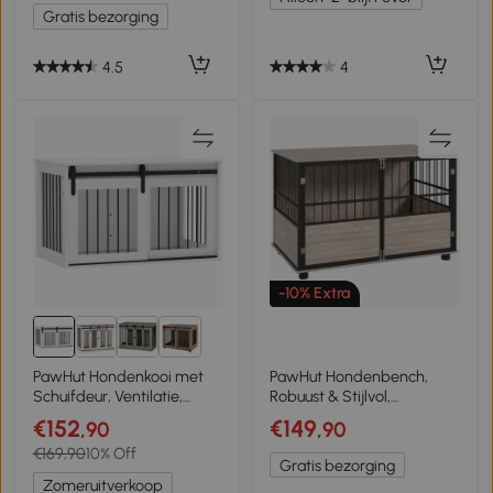
Gratis bezorging
4.5
4
-10% Extra
4+
PawHut Hondenkooi met
PawHut Hondenbench,
Schuifdeur, Ventilatie,
Robuust & Stijlvol,
Spaanplaat en Staal, 98 x
100x60x68cm,
€152
€149
,90
,90
58 x 61 cm, Wit
Walnoothout-Finish &
€169,90
10% Off
Zwart
Gratis bezorging
Zomeruitverkoop