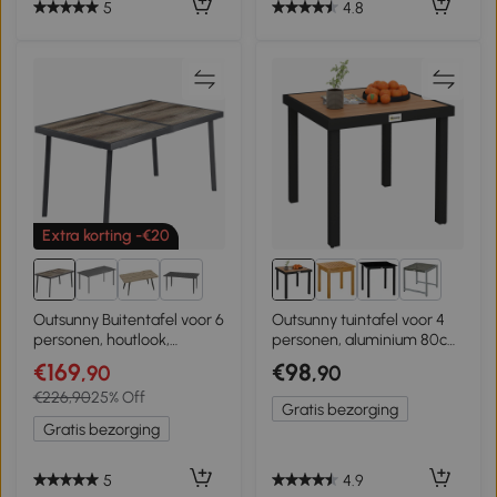
5
4.8
Extra korting -€20
2+
1+
Outsunny Buitentafel voor 6
Outsunny tuintafel voor 4
personen, houtlook,
personen, aluminium 80cm
metalen frame,
x 80cm x 74cm
€169
€98
,90
,90
weerbestendig, 145 x 85 x
€226,90
25% Off
72 cm, Grijs
Gratis bezorging
Gratis bezorging
5
4.9