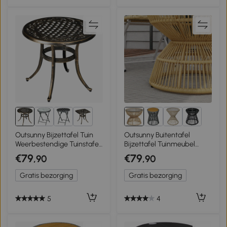
3+
Outsunny Bijzettafel Tuin
Outsunny Buitentafel
Weerbestendige Tuinstafel
Bijzettafel Tuinmeubel
met Gegoten Aluminium
Rattan Bijzettafel, Glazen
€79
€79
,90
,90
Frame, Ronde 60kg
Blad, PE-Rattan, 60 cm x
Draagvermogen
60 cm x 50 cm, Natuurlijk
Gratis bezorging
Gratis bezorging
Ø60x52,5H cm
5
4