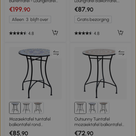
Buitentafel - Loungetafel
Loungtafel Balkontafel,
voor buiten -
vintage-design, 60 x 60 x
€199
€87
,90
,90
Weerbestendig - 190 x 90 x
53 cm, zwart
74 cm - Zwart
Alleen
3
blijft over
Gratis bezorging
4.8
4.8
Mozaiektafel tuintafel
Outsunny Tuintafel
balkontafel rond
mozaiektafel balkontafel
tuinmeubelen mozaïek
rond tuinmeubelen tafel
€85
€72
,90
,90
terrastafel
mozaïek terras