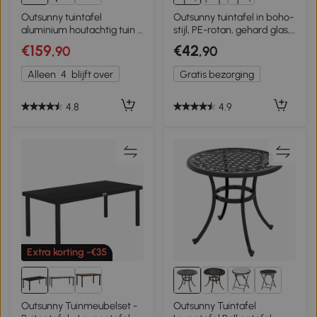
Outsunny tuintafel
Outsunny tuintafel in boho-
aluminium houtachtig tuin 6
stijl, PE-rotan, gehard glas,
personen natuurlijk, zwart
weerbestendig, 50 cm x
€159
€42
,90
,90
50 cm x 50 cm,
zwart+bruin
Alleen
4
blijft over
Gratis bezorging
4.8
4.9
Extra korting -€35
3+
Outsunny Tuinmeubelset -
Outsunny Tuintafel