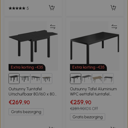
5
Extra korting -€35
Extra korting -€35
4+
2+
Outsunny Tuintafel
Outsunny Tafel Aluminium
Uitschuifbaar 80/160 x 80
WPC eettafel tuintafel
cm Aluminium Eettafel
tuinmeubel balkon zwart
€269
€259
,90
,90
voor 4-6 Personen,
€289,90
10% Off
Rechthoekig met
Gratis bezorging
Lamellenblad
Gratis bezorging