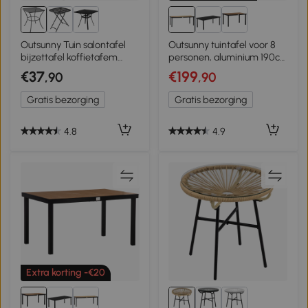
Outsunny Tuin salontafel
Outsunny tuintafel voor 8
bijzettafel koffietafem
personen, aluminium 190c
terras metaal zwart
mx 90cm x 74cm
€37
€199
,90
,90
Gratis bezorging
Gratis bezorging
4.8
4.9
Extra korting -€20