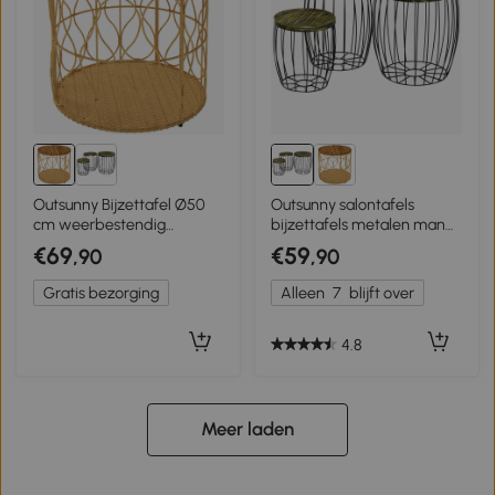
Outsunny Bijzettafel Ø50
Outsunny salontafels
cm weerbestendig
bijzettafels metalen mand
Tuintafel met rotanlook
draadmand tuin tuintafel
€69
€59
,90
,90
Acaciahouten tafelblad
verstelbare voetjes Teak
Gratis bezorging
Alleen
7
blijft over
4.8
Meer laden