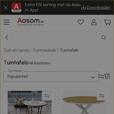
Extra 10% korting met de Aoso
Downloaden
m App!
Tuin en terras
/
Tuinmeubels
/
Tuintafels
Tuintafels
148 Resultaten
Sorteren
Populariteit