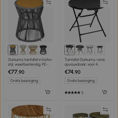
3+
Outsunny tuintafel in boho-
Tuintafel Outsunny, rond,
stijl, weerbestendig, PE-
opvouwbaar, voor 4
rotan, 39 cm x 39 cm x 49
personen, houteffect,
€77
€74
,90
,90
cm, zwart+ naturel
staal+kunststof, donkergrijs,
80 x 80 x 73 cm
Gratis bezorging
Gratis bezorging
5