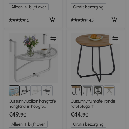
Alleen
4
blijft over
Gratis bezorging
5
4.7
1+
Outsunny Balkon hangtafel
Outsunny tuintafel ronde
hangtafel in hoogte
tafel elegant
verstelbaar halfrond Ø30
€49
€44
,90
,90
cm terras metaal
Alleen
1
blijft over
Gratis bezorging