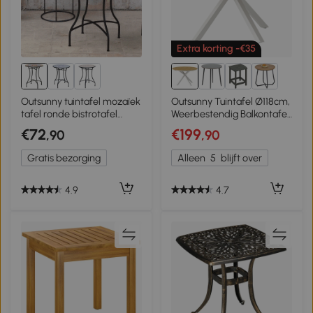
Extra korting -€35
Outsunny tuintafel mozaïek
Outsunny Tuintafel Ø118cm,
tafel ronde bistrotafel
Weerbestendig Balkontafel
bijzettafel rood Ø60 cm
uit Aluminium, Bijzettafel
€72
€199
,90
,90
met Kruispoten Latontwerp
Teak
Gratis bezorging
Alleen
5
blijft over
4.9
4.7