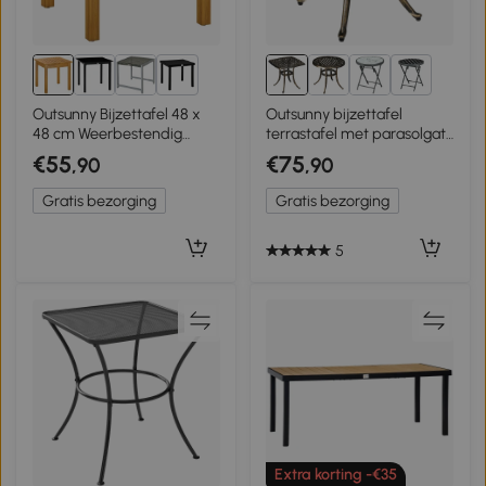
1+
3+
Outsunny Bijzettafel 48 x
Outsunny bijzettafel
48 cm Weerbestendig
terrastafel met parasolgat,
Tuintafel met
aluminium frame voor tuin
€55
€75
,90
,90
Lattenontwerp Verstelbare
Voeten, Vierkant
Gratis bezorging
Gratis bezorging
5
Extra korting -€35