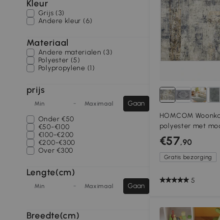
Kleur
Grijs (3)
Andere kleur (6)
Materiaal
Andere materialen (3)
Polyester (5)
Polypropylene (1)
prijs
-
Gaan
Min
Maximaal
HOMCOM Woonkam
Onder
€50
polyester met mod
€50-€100
€100-€200
wasbaar, grijs
€57
,90
€200-€300
Over
€300
Gratis bezorging
Lengte(cm)
5
-
Gaan
Min
Maximaal
Breedte(cm)