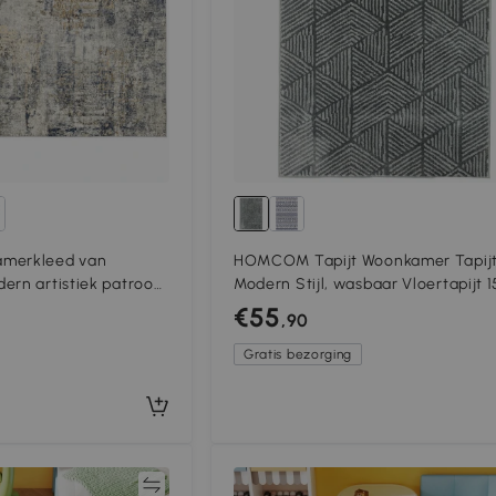
erkleed van
HOMCOM Tapijt Woonkamer Tapijt
ern artistiek patroon,
Modern Stijl, wasbaar Vloertapijt 1
80 cm Donkergrijs
€55
,90
Gratis bezorging
Vergelijk
Vergeli