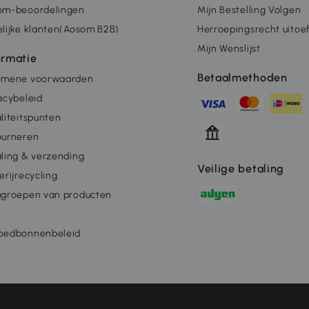
om-beoordelingen
Mijn Bestelling Volgen
lijke klanten(Aosom B2B)
Herroepingsrecht uitoe
Mijn Wenslijst
ormatie
Betaalmethoden
emene voorwaarden
acybeleid
liteitspunten
ourneren
ling & verzending
Veilige betaling
erijrecycling
ugroepen van producten
oedbonnenbeleid