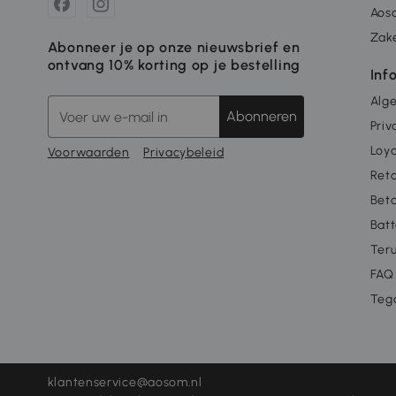
Aos
Zake
Abonneer je op onze nieuwsbrief en
ontvang 10% korting op je bestelling
Inf
Alg
Abonneren
Priv
Loya
Voorwaarden
Privacybeleid
Ret
Beta
Batt
Ter
FAQ
Teg
klantenservice@aosom.nl