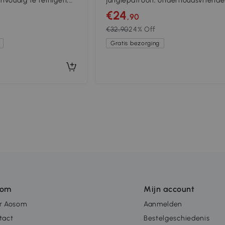
voudig te reinigen,
junglepatroon, onderhoudsvriendel
Crèmekleurig + Kleurrijk
€24
,90
€32,90
24% Off
Gratis bezorging
som
Mijn account
r Aosom
Aanmelden
tact
Bestelgeschiedenis