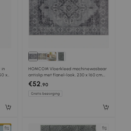
 in
HOMCOM Vloerkleed machinewasbaar
50 x
antislip met flanel-look, 230 x 160 cm,
grijs
€52
,90
Gratis bezorging
jk
Vergelijk