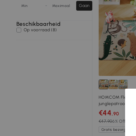
-
Gaan
Min
Maximaal
Beschikbaarheid
Op voorraad (8)
HOMCOM Fleece-t
junglepatroon, on
crème + gekleurd
€44
,90
€47,90
6% Off
Gratis bezorging