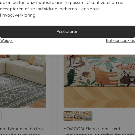
op en buiten onze website aan te passen. U kunt ze allemaal
accepteren of ze individueel beheren. Lees onze
Privacyverklaring.
Vergelijk
Vergeli
Accepteren
Weiger
Beheer cookies
or binnen en buiten,
HOMCOM Fleece tapijt met