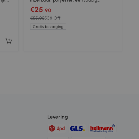
ijk,
inzetbaar, polyester, eenvoudig
onderhoud, antislip, kleurrijk
€25
,90
€55,90
53% Off
Gratis bezorging
Levering