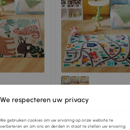
apijt met
HOMCOM Tapijt met Autobahn-
We respecteren uw privacy
derhoudsvriendelijk,
patroon, witte achtergrond, zacht
fleece, onderhoudsvriendelijk, Kleu
€44
,90
€47,90
6% Off
We gebruiken cookies om uw ervaring op onze website te
Gratis bezorging
verbeteren en om ons en derden in staat te stellen uw ervaring