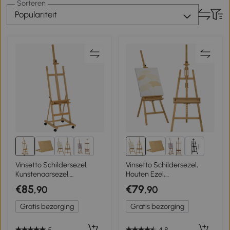
Sorteren
Populariteit
2+
2+
Vinsetto Schildersezel,
Vinsetto Schildersezel,
Kunstenaarsezel,
Houten Ezel,
Verstelbaar in hoogte, 4
Hoogteverstelbaar,
€85
€79
,90
,90
wielen, Natuur + Zwart
Opvouwbaar, Pennenbak,
Beukenhout, 65 x 110 x 180-
Gratis bezorging
Gratis bezorging
235 cm
5
4.8