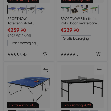
3+
1+
SPORTNOW
SPORTNOW Biljarttafel,
Tafeltennistafel,
inklapbaar, verstelbare
inklapbaar, inclusief 2 bats,
hoogte, incl. driehoek/2
€259
€239
,90
,90
3 ballen, net, indoor,
keus/16 ballen, Groen
€296,90
12% Off
metalen frame,
Gratis bezorging
274x152x76cm, blauw
Gratis bezorging
4.4
5
Extra korting -€35
Extra korting -€20