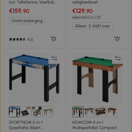
incl. Tafeltennis, Voetbal,
veiligheidsnet
Biljart, Tafelhockey, Metaal,
€159
€129
,90
,90
Hout, Natuur+Zwart
€261,90
50% Off
Gratis bezorging
Alleen
3
blijft over
4.5
1+
4+
SPORTNOW 5-in-1
HOMCOM 4-in-1
Speeltafel, Biljart,
Multispeltafel, Compact