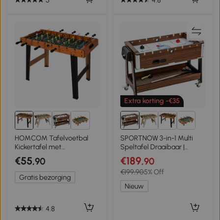
Extra korting -€35
4+
4+
HOMCOM Tafelvoetbal
SPORTNOW 3-in-1 Multi
Kickertafel met
Speltafel Draaibaar |
roestvrijstalen stangen,
Multifunctionele Speeltafel
€55
€189
,90
,90
Voor kinderen en
met Biljart, Tafelvoetbal,
€199,90
5% Off
volwassenen, 84,5x40x61,2
Airhockey & Opbergvak
Gratis bezorging
cm, Zwart
Nieuw
4.8