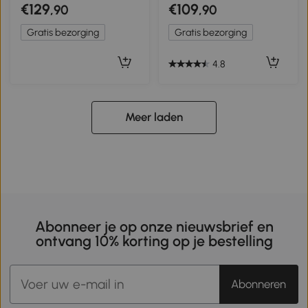
Tafeltennis, Hockey,
met Speelaccessoires
€129
€109
,90
,90
Basketbal, Boogschieten,
Inbegrepen, 87 x 43 x 73
Inclusief Accessoires, MDF,
cm
Gratis bezorging
Gratis bezorging
Kunststof, Blauw
4.8
Meer laden
Abonneer je op onze nieuwsbrief en
ontvang 10% korting op je bestelling
Abonneren