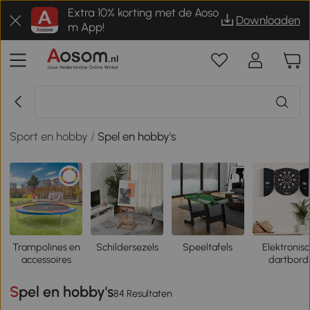
Extra 10% korting met de Aoso
Downloaden
m App!
Sport en hobby
/
Spel en hobby's
Trampolines en
Schildersezels
Speeltafels
Elektronis
accessoires
dartbord
Spel en hobby's
84 Resultaten