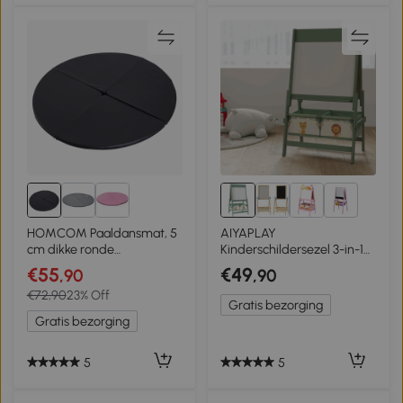
3+
HOMCOM Paaldansmat, 5
AIYAPLAY
cm dikke ronde
Kinderschildersezel 3-in-1
kunststofmat voor
Kindertafel met Krijtbord,
€55
€49
,90
,90
paaldansoefeningen,
Whiteboard, Papierrol en 2
€72,90
23% Off
gymnastiek, yoga, zwart
Opbergboxen, Voor 3-8
Gratis bezorging
Jaar Groen
Gratis bezorging
5
5