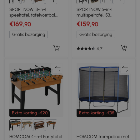
4+
1+
SPORTNOW 13-in-1
SPORTNOW 5-in-1
speeltafel, tafelvoetbal,
multispeltafel, 53
schaak, biljart, tafeltennis
onderdelen, tafelvoetbal,
€169
€159
,90
,90
en meer, MDF, kunststof,
tafelhockey, tafeltennis,
Walnoot
biljart, basketbal, walnoot
Gratis bezorging
Gratis bezorging
4.7
Extra korting -€20
Extra korting -€35
4+
HOMCOM 4-in-1 Partytafel
HOMCOM trampoline met