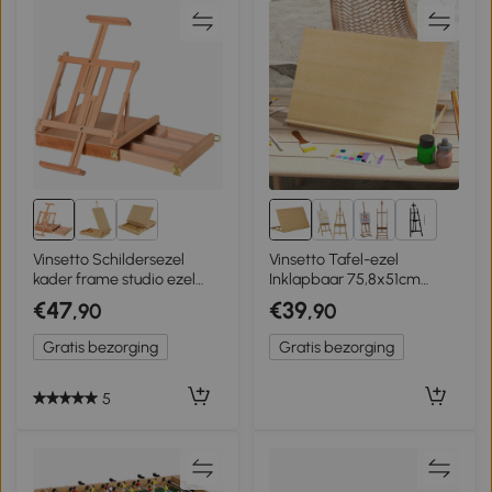
2+
Vinsetto Schildersezel
Vinsetto Tafel-ezel
kader frame studio ezel
Inklapbaar 75,8x51cm
verstelbare hoek
Verstelbare Schildersezel
€47
€39
,90
,90
inklapbaar met lade
van Beukenhout
Gratis bezorging
Gratis bezorging
5