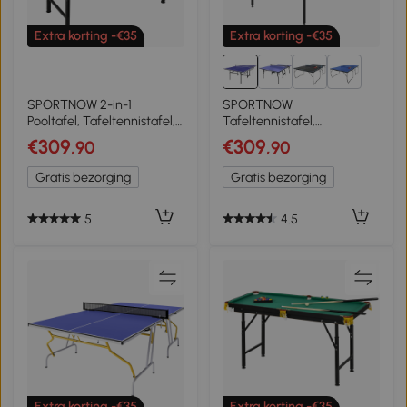
Extra korting -€35
Extra korting -€35
3+
SPORTNOW 2-in-1
SPORTNOW
Pooltafel, Tafeltennistafel,
Tafeltennistafel,
met accessoires,
inklapbaar, mobiel, 2
€309
€309
,90
,90
140x63x80cm,
rackets, 3 ballen, metalen
Blauw/Groen
frame, 274x152,5x76 cm,
Gratis bezorging
Gratis bezorging
blauw
5
4.5
Extra korting -€35
Extra korting -€35