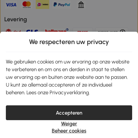
Levering
We respecteren uw privacy
Veilige betaling
We gebruiken cookies om uw ervaring op onze website
te verbeteren en om ons en derden in staat te stellen
Download de app en ontvang 10% korting!
uw ervaring op en buiten onze website aan te passen.
U kunt ze allemaal accepteren of ze individueel
Google Play
beheren. Lees onze Privacyverklaring.
Accepteren
klantenservice@aosom.nl
Weiger
MH Handel GmbH, Wendenstrasse 309, 20537 Hamburg
Beheer cookies
© 2021-2026 Aosom heeft alle rechten voorbehouden.