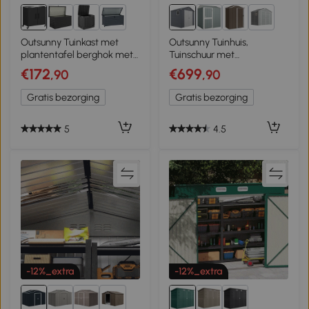
5+
2+
Outsunny Tuinkast met
Outsunny Tuinhuis,
plantentafel berghok met
Tuinschuur met
roestvrijstalen werkblad
Ventilatieraam, Kunststof,
€172
€699
,90
,90
uitneembaar rek
Metaal, 240 x 190 x
magnetisch dubbele deur
180/228, Grijs
Gratis bezorging
Gratis bezorging
wielen
5
4.5
-12%_extra
-12%_extra