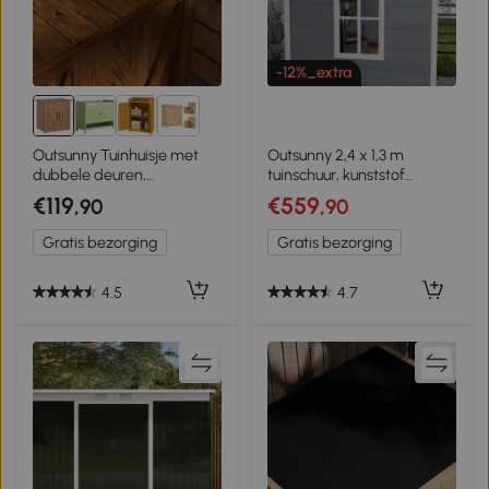
-12%_extra
2+
Outsunny Tuinhuisje met
Outsunny 2,4 x 1,3 m
dubbele deuren,
tuinschuur, kunststof
magneetsluitingen,
tuinhuis met vloer, raam,
€119
€559
,90
,90
natuurlijk hout, 77B x 55D x
afsluitbare deuren, voor
72H cm, bruin
tuin, terras, grijs
Gratis bezorging
Gratis bezorging
4.5
4.7