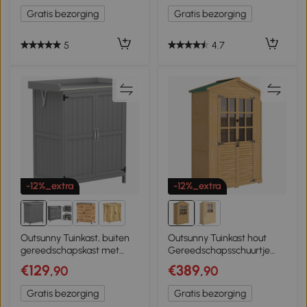
handschoenen, 163 x 90 x
gereedschapsschuurtje
Gratis bezorging
Gratis bezorging
179 cm
opbergschuurtje voor
tuinspar natuurlijk hout 75 x
56 x115 cm
5
4.7
-12%_extra
-12%_extra
2+
Outsunny Tuinkast, buiten
Outsunny Tuinkast hout
gereedschapskast met
Gereedschapsschuurtje
werkblad, hout en roestvrij
met opbergruimte
€129
€389
,90
,90
staal, dubbele deuren, Grijs
Acrylramen Afsluitbare
deur Bodemplaat
Gratis bezorging
Gratis bezorging
Asfaltdak Ventilatiepaneel