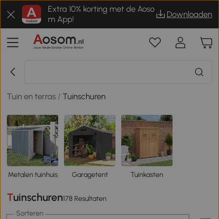
Extra 10% korting met de Aoso
Downloaden
m App!
Tuin en terras
/
Tuinschuren
Metalen tuinhuis
Garagetent
Tuinkasten
Tuinschuren
178 Resultaten
Sorteren