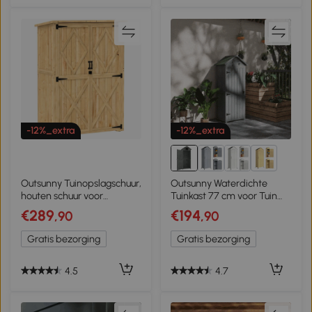
-12%_extra
-12%_extra
2+
Outsunny Tuinopslagschuur,
Outsunny Waterdichte
houten schuur voor
Tuinkast 77 cm voor Tuin
gereedschap en
Gereedschap met Planken,
€289
€194
,90
,90
tuingereedschap,
Terracotta
asfaltdak, dubbele deuren,
Gratis bezorging
Gratis bezorging
vurenhout, lichtbruin
4.5
4.7