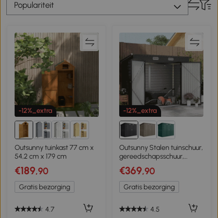
Populariteit
-12%_extra
-12%_extra
2+
Outsunny tuinkast 77 cm x
Outsunny Stalen tuinschuur,
54,2 cm x 179 cm
gereedschapsschuur,
dubbele deuren, 249B x
€189
€369
,90
,90
121T x 166/183H cm, grijs
Gratis bezorging
Gratis bezorging
4.7
4.5