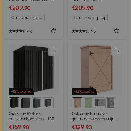
vakken
€209
€209
,90
,90
Gereedschapsschuur
Gereedschapskast schuur
Gratis bezorging
Gratis bezorging
naturel / grijs
4.6
4.5
-12%_extra
-12%_extra
2+
Outsunny Metalen
Outsunny tuinhuisje
gereedschapsschuur 1,37
gereedschapsschuurtje
m², afsluitbare schuur met
gereedschapsschuurtje
€169
€129
,90
,90
ventilatie, schuin dak en
met planken