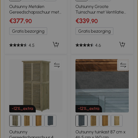
9+
Outsunny Metalen
Outsunny Groote
Gereedschapsschuur met
Tuinschuur met Ventilatie
Schuifdeuren en
Dubbele Deuren Tuin
€377
€339
,90
,90
Ventilatieramen, 277 x 195
Groen
x 192 cm, Donkergrijs
Gratis bezorging
Gratis bezorging
4.5
4.6
-12%_extra
-12%_extra
1+
1+
Outsunny
Outsunny tuinkast 87 cm x
Gereedschapsschuur 4
46,5 cm x 160 cm