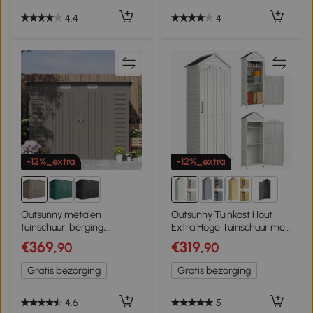
4.4
4
-12%_extra
-12%_extra
2+
Outsunny metalen
Outsunny Tuinkast Hout
tuinschuur, berging,
Extra Hoge Tuinschuur met
dubbele deur, 249 x 121 x
Verstelbare Planken
€369
€319
,90
,90
166/183cm, lichtgrijs
Magnetische Deur
Gegalvaniseerd Dak
Gratis bezorging
Gratis bezorging
Ventilatie
4.6
5