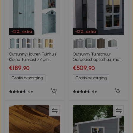
-12%_extra
-12%_extra
2+
2+
Outsunny Houten Tuinhuis
Outsunny Tuinschuur,
Kleine Tuinkast 77 cm
Gereedschapsschuur met
Opbergkast Tuin, Houten,
Bodem, Afsluitbare Deuren,
€189
€509
,90
,90
Blauw
Ventilatieopeningen,
Venster, Houtlook,
Gratis bezorging
Gratis bezorging
Kunststof, Grijs
4.6
4.6