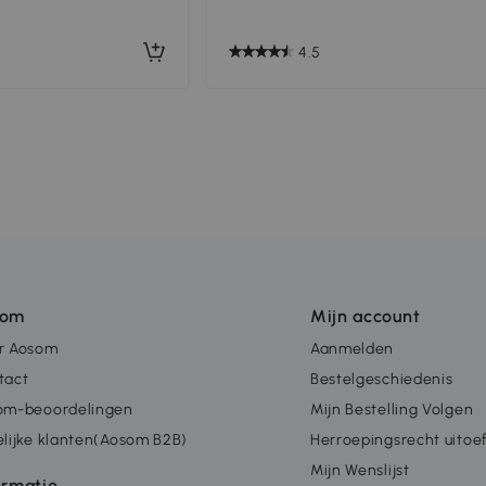
4.5
som
Mijn account
r Aosom
Aanmelden
tact
Bestelgeschiedenis
om-beoordelingen
Mijn Bestelling Volgen
lijke klanten(Aosom B2B)
Herroepingsrecht uitoe
Mijn Wenslijst
ormatie