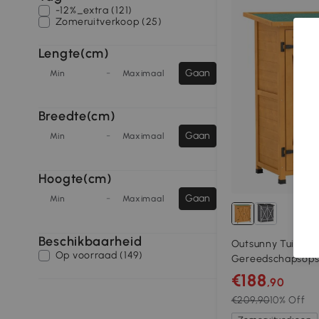
-12%_extra (121)
Zomeruitverkoop (25)
Lengte(cm)
-
Gaan
Min
Maximaal
Breedte(cm)
-
Gaan
Min
Maximaal
Hoogte(cm)
-
Gaan
Min
Maximaal
Beschikbaarheid
Outsunny Tuinsch
Op voorraad (149)
Gereedschapsopsl
Weerbestendige T
€188
,90
Deuren en Asfalt D
€209,90
10% Off
Geel