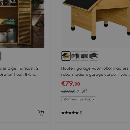
tendige Tuinkast, 2
Houten garage voor robotmaaiers
Grenenhout, 87L x
robotmaaiers garage carport voor
Lichtgeel
robotmaaiers
€79
,90
€89,90
11% Off
Zomeruitverkoop
5