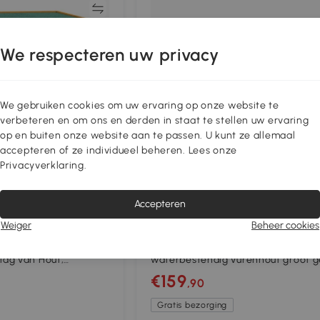
Vergelijk
Vergeli
We respecteren uw privacy
We gebruiken cookies om uw ervaring op onze website te
verbeteren en om ons en derden in staat te stellen uw ervaring
op en buiten onze website aan te passen. U kunt ze allemaal
accepteren of ze individueel beheren. Lees onze
Privacyverklaring.
-12%_extra
Accepteren
5+
Weiger
Beheer cookies
uur,
Outsunny Tuinkast gereedschapss
ag van Hout,
waterbestendig vurenhout groot g
uinschuur met 2
€159
,90
ak 110 x 55 x 117 cm,
Gratis bezorging