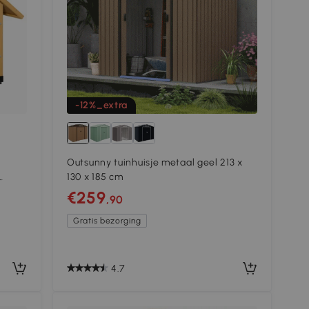
-12%_extra
Outsunny tuinhuisje metaal geel 213 x
130 x 185 cm
€259
,90
Gratis bezorging
4.7