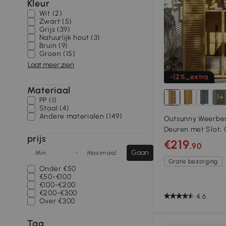
Kleur
Wit (2)
Zwart (5)
Grijs (39)
Natuurlijk hout (3)
Bruin (9)
Groen (15)
Laat meer zien
-12%_extra
Materiaal
1+
PP (1)
Staal (4)
Andere materialen (149)
Outsunny Weerbes
Deuren met Slot, 
prijs
46,5B x 160H cm, 
€219
,90
-
Gaan
Min
Maximaal
Gratis bezorging
Onder
€50
€50-€100
€100-€200
€200-€300
4.6
Over
€300
Tag