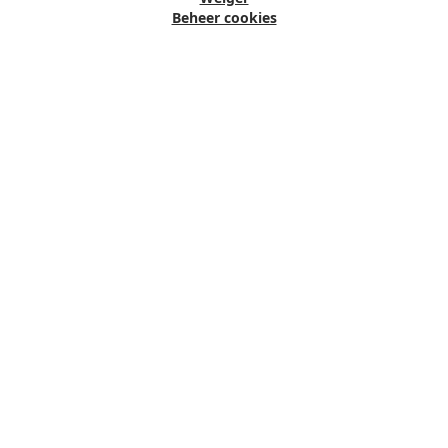
Beheer cookies
Abonneer je op onze nieuwsbrief en ontvang
10% korting op je bestelling
Abonneren
Voorwaarden
Privacybeleid
Aosom
Informatie