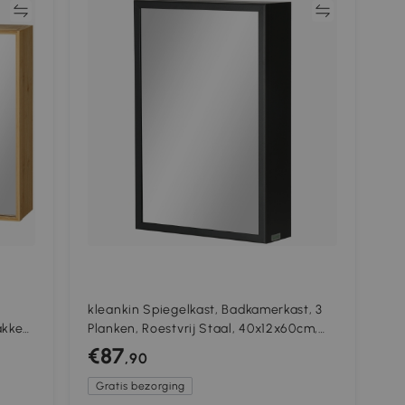
jk
Vergelijk
kleankin Spiegelkast, Badkamerkast, 3
akken,
Planken, Roestvrij Staal, 40x12x60cm,
ut,
Zwart
€87
,90
Gratis bezorging