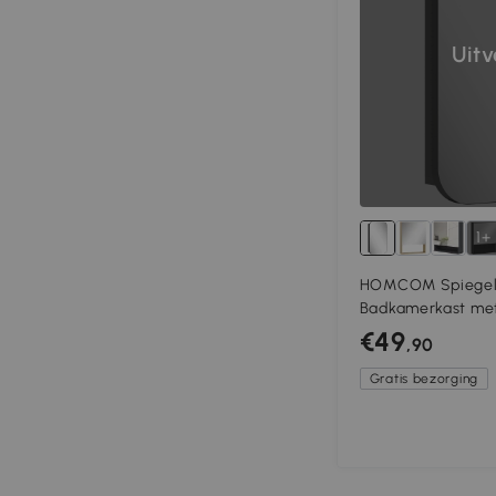
Uit
1+
HOMCOM Spiegelk
Badkamerkast met
met Verstelbare Pl
€49
,90
Zwart
Gratis bezorging