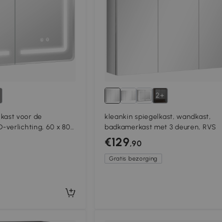
2+
ast voor de
kleankin spiegelkast, wandkast,
verlichting, 60 x 80
badkamerkast met 3 deuren, RVS
met anti-condens, 3-
€129
,90
Gratis bezorging