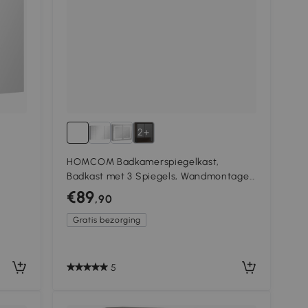
2+
HOMCOM Badkamerspiegelkast,
Badkast met 3 Spiegels, Wandmontage,
90 x 15,5 x 60 cm, Spaanplaat, Wit
€89
,90
Gratis bezorging
5