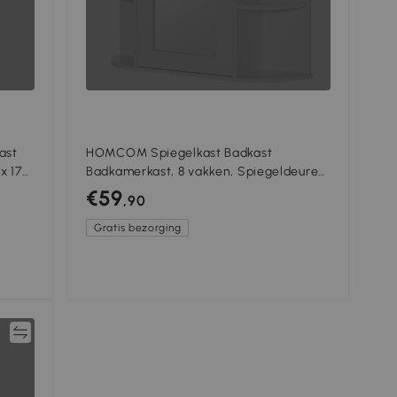
ast
HOMCOM Spiegelkast Badkast
x 170
Badkamerkast, 8 vakken, Spiegeldeuren,
waterbestendig, 66 cm x 17 cm x 63 cm,
€59
,90
Wit
Gratis bezorging
jk