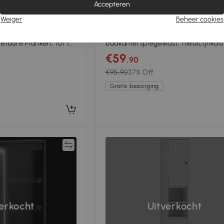
Accepteren
2+
Weiger
Beheer cookies
rkast met
kleankin Wandgemonteerde
elbare Planken, tot 15
badkamerspiegelkast, medicijnkas
t
3 deuren, verstelbare schappen, gr
€59
,90
€95,90
37% Off
Gratis bezorging
Vergelijk
verkocht
Uitverkocht