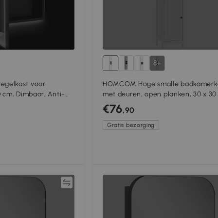
8+
gelkast voor
HOMCOM Hoge smalle badkamerk
 cm, Dimbaar, Anti-
met deuren, open planken, 30 x 30 
cm, Wit
€76
,90
Gratis bezorging
Vergelijk
Vergeli