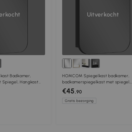
verkocht
Uitverkocht
1+
ast Badkamer,
HOMCOM Spiegelkast badkamer,
 Spiegel, Hangkast
badkamerspiegelkast met spiegel,
ank, 40 x 10 x 60 cm,
verstelbare plank, 40,2 x 10,2 x 50,
€45
,90
Zwart
Gratis bezorging