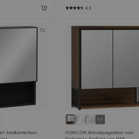
4.5
Vergelijk
Vergeli
2+
ast, badkamerkast,
HOMCOM Wandspiegelkast voor