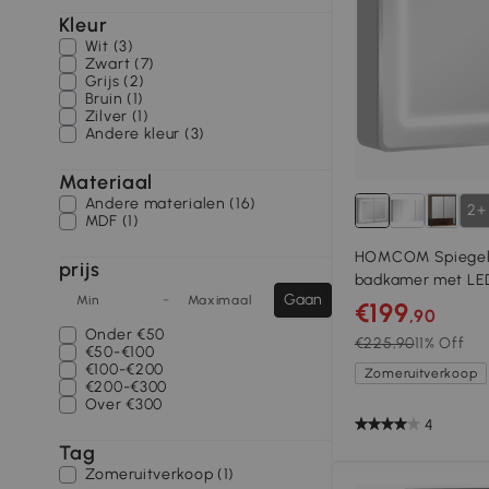
Kleur
Wit (3)
Zwart (7)
Grijs (2)
Bruin (1)
Zilver (1)
Andere kleur (3)
Materiaal
Andere materialen (16)
2+
MDF (1)
HOMCOM Spiegelk
prijs
badkamer met LED-
-
Gaan
Min
Maximaal
cm badkamerkast 
€199
,90
voudig dimbaar
Onder
€50
€225,90
11% Off
€50-€100
€100-€200
Zomeruitverkoop
€200-€300
Over
€300
4
Tag
Zomeruitverkoop (1)