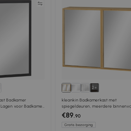
Vergelijk
Vergeli
2+
kast Badkamer
kleankin Badkamerkast met
3 Lagen voor Badkamer
spiegeldeuren, meerdere binnenv
robuuste behuizing van bamboeho
€89
,90
65,2 x 14 x 50 cm
Gratis bezorging