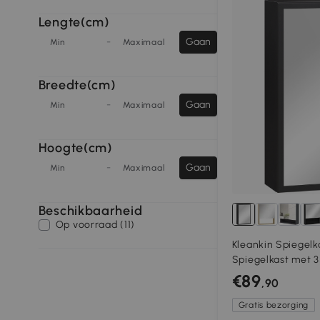
Lengte(cm)
-
Gaan
Min
Maximaal
Breedte(cm)
-
Gaan
Min
Maximaal
Hoogte(cm)
-
Gaan
Min
Maximaal
Beschikbaarheid
Op voorraad (11)
Kleankin Spiegel
Spiegelkast met 
Zwart
€89
,90
Gratis bezorging