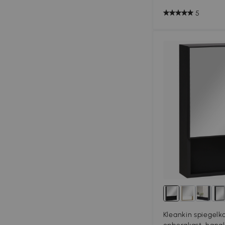
5
Kleankin spiegelk