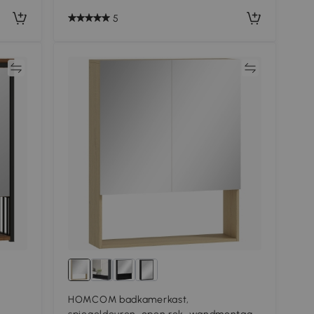
5
jk
Vergelijk
HOMCOM badkamerkast,