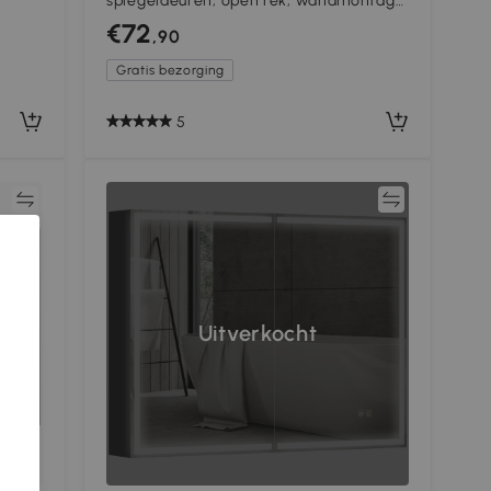
spiegeldeuren, open rek, wandmontage,
MDF, spaanplaat, eiken
€72
,90
Gratis bezorging
5
jk
Vergelijk
Uitverkocht