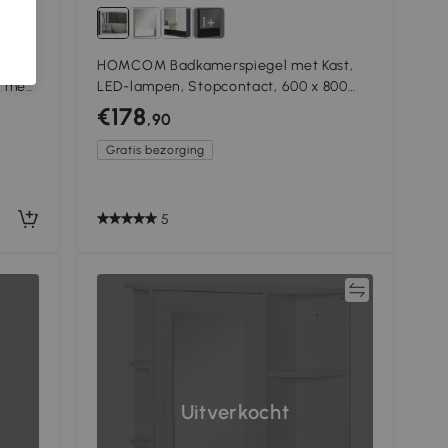
1+
HOMCOM Badkamerspiegel met Kast,
t met
LED-lampen, Stopcontact, 600 x 800
ijs
mm, Anti-condens Pad, 3
€178
,90
Kleurtemperaturen, Zwart
Gratis bezorging
5
Vergelijk
Uitverkocht