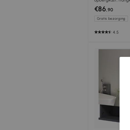
opbergkast, hang
€86
,90
Gratis bezorging
4.5