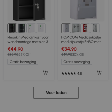
1+
2+
kleankin Medicijnkast voor
HOMCOM Medicijnkastje
wandmontage met slot, 3-
medicijnkastje EHBO met
niveaus stalen wandkast,
slot RVS 30 x 18 x 50 cm
€44
€34
,90
,90
40 x 15 x 53,5 cm, Zwart
€59,90
25% Off
€49,90
30% Off
Gratis bezorging
Gratis bezorging
4.8
Meer laden