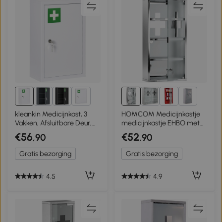
1+
2+
kleankin Medicijnkast, 3
HOMCOM Medicijnkastje
Vakken, Afsluitbare Deur,
medicijnkastje EHBO met
Stevig Stalen Behuizing,
slot RVS 30 x 12 x 60 cm
€56
€52
,90
,90
Wit, 30 x 14 x 46 cm
Gratis bezorging
Gratis bezorging
4.5
4.9