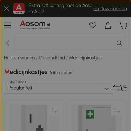
Extra 10% korting met de Aoso
Downloaden
m App!
Huis en wonen
/
Gezondheid
/
Medicijnkastjes
Medicijnkastjes
25 Resultaten
Sorteren
Populariteit