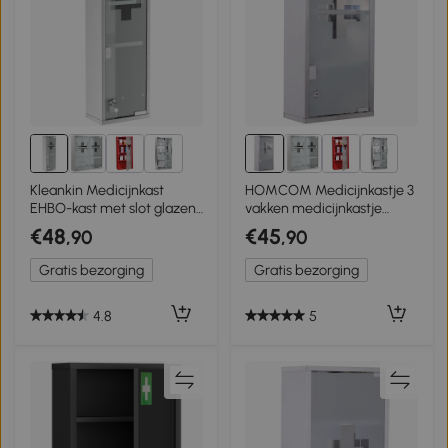
2+
2+
Kleankin Medicijnkast
HOMCOM Medicijnkastje 3
EHBO-kast met slot glazen
vakken medicijnkastje
deur 3 vakken matglas 430
medicijnkastje
€48
€45
,90
,90
rvs
huisapotheek rvs
Gratis bezorging
Gratis bezorging
4.8
5