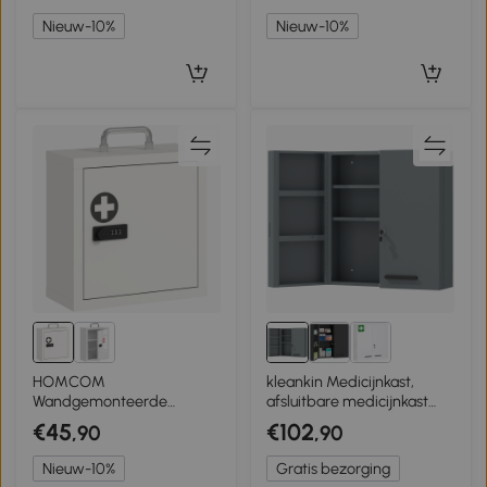
cm, Zilver
staal, Wit
Nieuw-10%
Nieuw-10%
HOMCOM
kleankin Medicijnkast,
Wandgemonteerde
afsluitbare medicijnkast
medicijnkast met cijferslot,
met 2 deuren en 6 planken,
€45
€102
,90
,90
2-traps EHBO-kast van
antracietgrijs
roestvrij staal, Wit
Nieuw-10%
Gratis bezorging