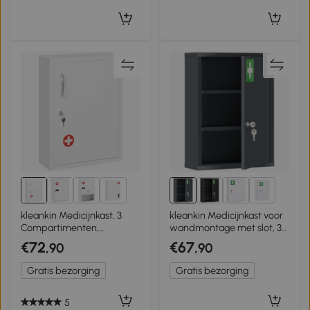
3+
1+
kleankin Medicijnkast, 3
kleankin Medicijnkast voor
Compartimenten,
wandmontage met slot, 3-
Afsluitbaar, met
niveaus stalen hangkast, 40
€72
€67
,90
,90
Receptenvak, Stevig Stalen
x 15 x 53,5 cm,
Behuizing, Wit, 40 x 15 x
Antracietgrijs
Gratis bezorging
Gratis bezorging
53,5 cm
5