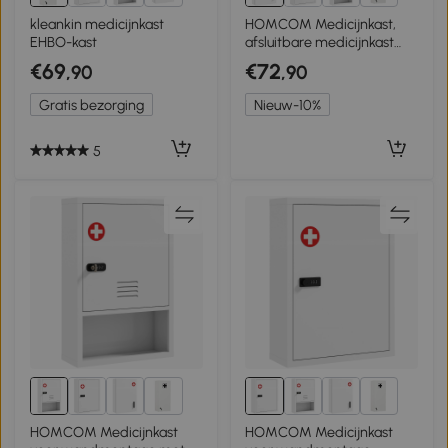
3+
3+
kleankin medicijnkast
HOMCOM Medicijnkast,
EHBO-kast
afsluitbare medicijnkast
met 6 planken voor keuken,
€69
€72
,90
,90
hal
Gratis bezorging
Nieuw-10%
5
3+
3+
HOMCOM Medicijnkast
HOMCOM Medicijnkast