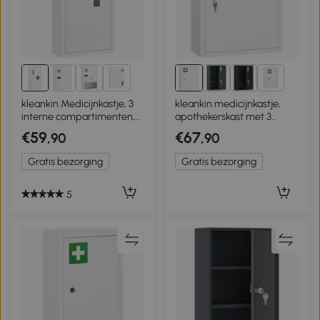
3+
1+
kleankin Medicijnkastje, 3
kleankin medicijnkastje,
interne compartimenten,
apothekerskast met 3
magnetische sluiting,
vakken, 2 sleutels, staal
€59
€67
,90
,90
kruissymbool, stalen
behuizing, wit, 30 x 12 x 60
Gratis bezorging
Gratis bezorging
cm
5