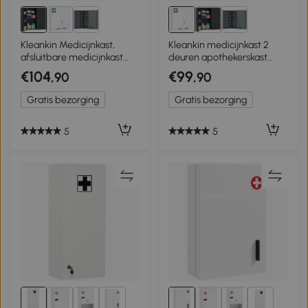
Kleankin Medicijnkast,
Kleankin medicijnkast 2
afsluitbare medicijnkast
deuren apothekerskast
met 2 deuren en 6
medicijnkast
€104
€99
,90
,90
legplanken, zwart
wandmontage
Gratis bezorging
Gratis bezorging
5
5