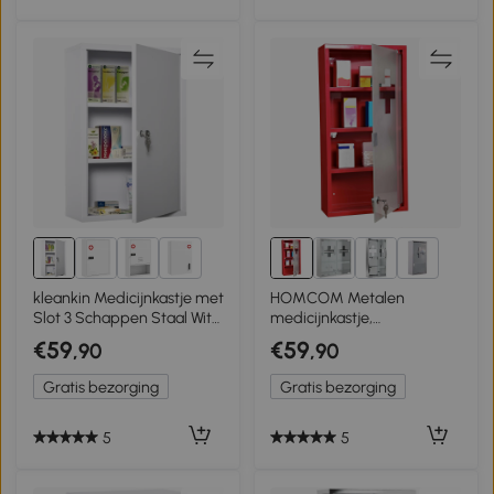
3+
2+
kleankin Medicijnkastje met
HOMCOM Metalen
Slot 3 Schappen Staal Wit
medicijnkastje,
40 x 18 x 60 cm
medicijnkastje, EHBO-kast,
€59
€59
,90
,90
4 vakken, rode draaideur
Gratis bezorging
Gratis bezorging
5
5