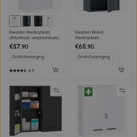
1+
Kleankin Medicijnkast,
kleankin Wand-
afsluitbaar, verplaatsbare
Medicijnkast,
planken, stalen behuizing,
Badkamerkast met 3
€57
€65
,90
,90
30x14x46 cm, Wit
Planken, 2 Sleutels, 40 x 18
x 60 cm, Grijs
Gratis bezorging
Gratis bezorging
4.9