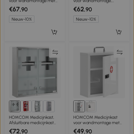
voor wandmontage met
voor wandmontage,
cijferslot en sleutel, 3-laags,
badkamerkast met
€67
€62
,90
,90
afsluitbaar, wit
cijferslot, deur en
opbergvakken, Wit
Nieuw-10%
Nieuw-10%
2+
HOMCOM Medicijnkast,
HOMCOM Medicijnkast
Afsluitbare medicijnkast
voor wandmontage met
met 2 sleutels, Glazen deur
cijferslot, 3 niveaus,
€72
€49
,90
,90
en 6 planken, 48 x 46 x 12
afsluitbare EHBO-kast van