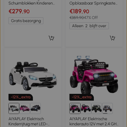
Schuimblokken Kinderen
Opblaasbaar Springkasteel
Zachte Bouwstenen met
met Haai-Design Blazer
€279
€189
,90
,90
Tafel- en Krukontwerp
Glijbaan Zwembad
€359,90
47% Off
Klimmen Bouwblokken van
Trampoline voor 3–8 Jaar
Gratis bezorging
PU Meerkleurig
405x345x235cm Multicolor
Alleen
2
blijft over
-12%_extra
-12%_extra
4+
AIYAPLAY Elektrisch
AIYAPLAY Elektrische
Kinderrijtuig met LED-
kinderauto 12V met 2,4 GHz