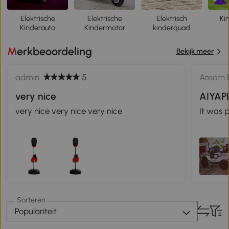
Elektrische
Elektrische
Elektrisch
Ki
Kinderauto
Kindermotor
kinderquad
Merkbeoordeling
Bekijk meer
admin
5
Aosom K
very nice
AIYAP
very nice very nice very nice
It was 
Sorteren
Populariteit