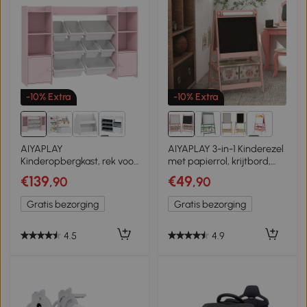
-10% Extra
-10% Extra
1+
3+
AIYAPLAY
AIYAPLAY 3-in-1 Kinderezel
Kinderopbergkast, rek voor
met papierrol, krijtbord,
speelgoed en boeken, voor
whiteboard,
€139
€49
,90
,90
overzichtelijk opruimen, 8
opbergmanden, 54 x 46,5
uitneembare boxen, Roze
x 93 cm, roze
Gratis bezorging
Gratis bezorging
4.5
4.9