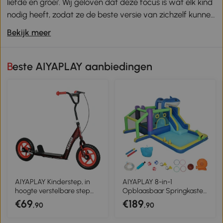
liefde en groei'. Wij geloven dat deze focus is wat elk kind
nodig heeft, zodat ze de beste versie van zichzelf kunnen
worden. Onze kinderen zijn de leiders van morgen en we
Bekijk meer
zijn er ongelooflijk trots op dat we hen helpen met hun
vroege levensreis. Net als ons logo moet de kindertijd
kleurrijk, leuk en onvergetelijk zijn.
Beste AIYAPLAY aanbiedingen
AIYAPLAY Kinderstep, in
AIYAPLAY 8-in-1
hoogte verstelbare step
Opblaasbaar Springkasteel
voor kinderen, met rem,
met Haai-Design Blazer
€69
€189
,90
,90
standaard, 2 wielen,
Glijbaan Zwembad
draagvermogen 50 kg,
Trampoline voor 3–8 Jaar