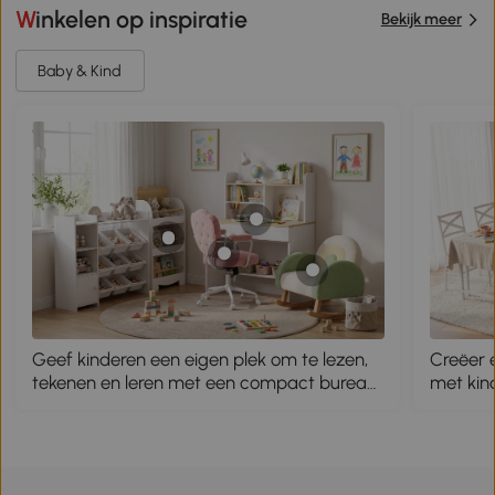
Winkelen op inspiratie
Bekijk meer
Baby & Kind
Geef kinderen een eigen plek om te lezen,
Creëer 
tekenen en leren met een compact bureau,
met kind
handige planken en speelse opbergruimte
zitplaa
die hun kamer netjes en inspirerend houdt.
georgan
eenvoudi
creatiev