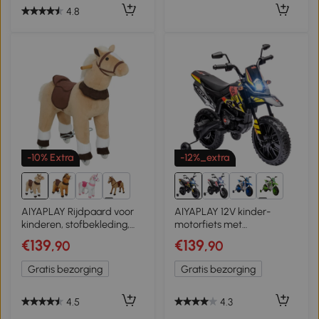
4.8
-10% Extra
-12%_extra
1+
1+
AIYAPLAY Rijdpaard voor
AIYAPLAY 12V kinder-
kinderen, stofbekleding,
motorfiets met
stevig frame, zachte
steunwielen, LED-lichten,
€139
€139
,90
,90
wielen, hobbelpaard, 3-5
muziek, USB, elektrische
jaar, bruin
motorfiets voor jongens en
Gratis bezorging
Gratis bezorging
meisjes, geel
4.5
4.3