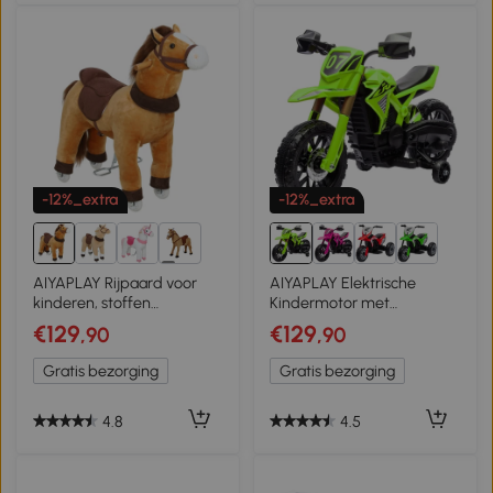
-12%_extra
-12%_extra
1+
AIYAPLAY Rijpaard voor
AIYAPLAY Elektrische
kinderen, stoffen
Kindermotor met
bekleding, stevig frame,
Steunwielen, Claxon en
€129
€129
,90
,90
zachte wielen,
Startgeluid voor Kinderen
hobbelpaard, 3-5 jaar,
3-8 Jaar, Groen
Gratis bezorging
Gratis bezorging
donkerbruin
4.8
4.5