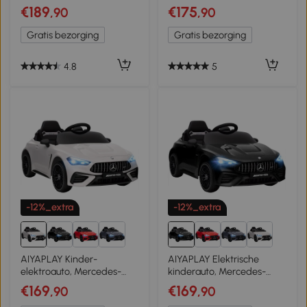
Koplampen,
afstandsbediening, 2
€189
€175
,90
,90
Veiligheidsgordel, Toeter,
motoren, claxon, LED,
Muziek, 3 tot 5 km/u, Wit,
muziek voor 3-8 jaar Roze
Gratis bezorging
Gratis bezorging
107 x 62,5 x 44cm
4.8
5
-12%_extra
-12%_extra
AIYAPLAY Kinder-
AIYAPLAY Elektrische
elektroauto, Mercedes-
kinderauto, Mercedes-
Design, 12V Motoren,
Design, 12V-motoren,
€169
€169
,90
,90
afstandsbediening, LED-
afstandsbediening, LED-