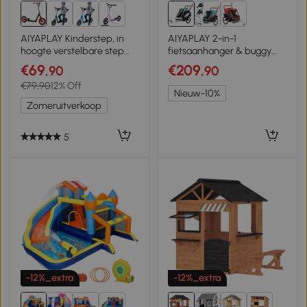
1+
AIYAPLAY Kinderstep, in
AIYAPLAY 2-in-1
hoogte verstelbare step
fietsaanhanger & buggy
voor kinderen, met rem,
opvouwbaar
€69
€209
,90
,90
standaard, 2 wielen,
kinderfietsaanhanger met
€79,90
12% Off
draagvermogen 50 kg,
5-punts harnas,
Nieuw-10%
staal, kunststof, rood
reflectoren, 40,64 cm
Zomeruitverkoop
luchtbanden, rem
5
-12%_extra
-12%_extra