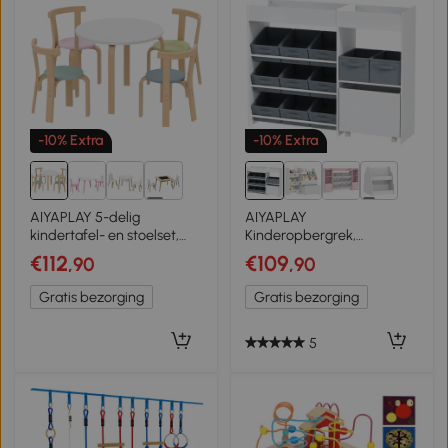
-10% Extra
-10% Extra
4+
1+
AIYAPLAY 5-delig
AIYAPLAY
kindertafel- en stoelset,
Kinderopbergrek,
licht massief hout,
Speelgoedkast voor
€112
€109
,90
,90
meerkleurig
Kinderen met 11 Stoffen
Bakjes, Bovenste Vakken, 3
Gratis bezorging
Gratis bezorging
Stickers, Wit
5