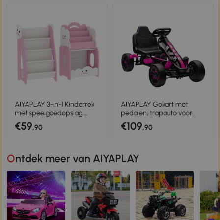
staal, kunststof, rood
405x345x235cm Multicolor
AIYAPLAY 3-in-1 Kinderrek
AIYAPLAY Gokart met
met speelgoedopslag,
pedalen, trapauto voor
Modulair boekenrek met 4
kinderen met rem, antislip
€59
€109
,90
,90
vakken & 3 lagen en
wielen, metalen frame, 3-6
nachtkastje, Roze
jaar, roze
Ontdek meer van AIYAPLAY