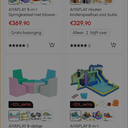
5+
1+
AIYAPLAY 8-in-1
AIYAPLAY Houten
Springkasteel met blower,
kinderspeelhuis voor buiten
glijbaan, plonsbad,
met keuken, bank,
€369
€329
,90
,90
trampoline en klimwand
verkoopbalie, ramen en
voor binnen en buiten,
deur voor kinderen van 3-8
Gratis bezorging
Alleen
2
blijft over
350x325x210 cm,
jaar – 171,5 x 146 x 156 cm –
meerkleurig
bruin
5
5
-12%_extra
-12%_extra
3+
5+
AIYAPLAY 8-delige
AIYAPLAY 8-in-1