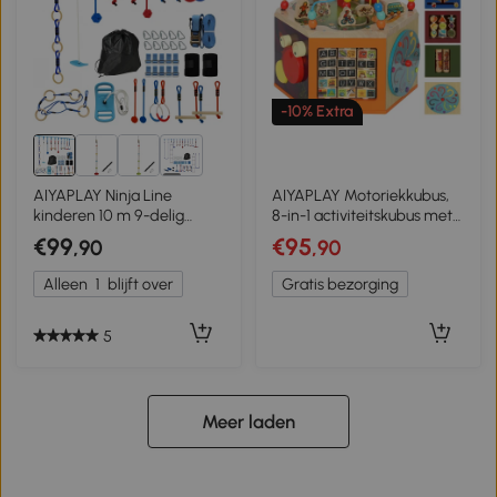
-10% Extra
2+
AIYAPLAY Ninja Line
AIYAPLAY Motoriekkubus,
kinderen 10 m 9-delig
8-in-1 activiteitskubus met
Slackline Set met 2
motorieklus, parellabyrint,
€99
€95
,90
,90
turnringen, 3-in-1
41,5 x 37,5 x 37,5 cm,
schommel, 2 klimstangen
meerkleurig
Alleen
1
blijft over
Gratis bezorging
voor 3-8 jaar meerkleurig
5
Meer laden