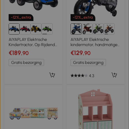
-12%_extra
-12%_extra
5+
1+
AIYAPLAY Elektrische
AIYAPLAY Elektrische
Kindertractor, Op Rijdende
kindermotor, handmatige
Tractor met
gashendel, trainingswielen,
€189
€129
,90
,90
Afstandsbediening, Zachte
muziek, blauw, 107 x 56 x
Start, voor Kinderen in de
70 cm
Gratis bezorging
Gratis bezorging
Leeftijd van 3-8 Jaar, Blauw
4.3