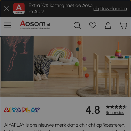
Extra 10% korting met de Aoso
Downloaden
m App!
4.8
Recensies
AIYAPLAY is ons nieuwe merk dat zich richt op 'koesteren,