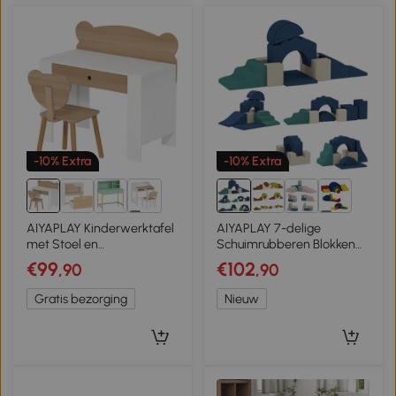
-10% Extra
-10% Extra
1+
1+
AIYAPLAY Kinderwerktafel
AIYAPLAY 7-delige
met Stoel en
Schuimrubberen Blokken
Berenrugleuning, Lade, voor
Kind XXL Softbausteinen
€99
€102
,90
,90
Schrijven en Knutselen, 3-8
met Antislip Onderzijde –
Jaar, Natuur Hout
Donkerblauw
Gratis bezorging
Nieuw