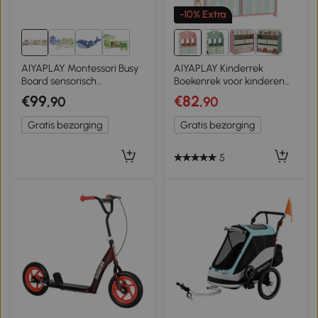
-10% Extra
AIYAPLAY Montessori Busy
AIYAPLAY Kinderrek
Board sensorisch
Boekenrek voor kinderen
speelgoed in
met 2 stoffen lades, open
€99
€82
,90
,90
vrachtwagendesign vanaf
rek voor 3-8 jaar
3 jaar
62,5x30x91,5 cm Roze
Gratis bezorging
Gratis bezorging
5