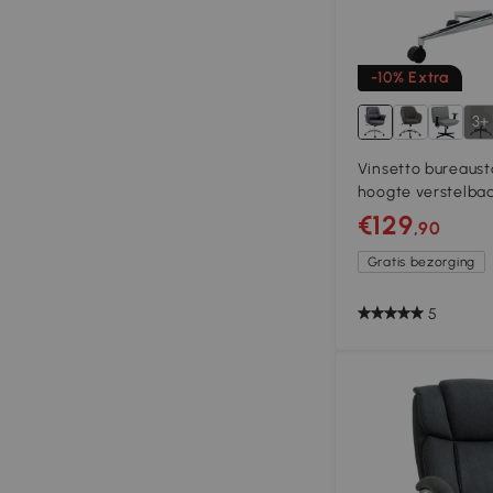
-10% Extra
3+
Vinsetto bureausto
hoogte verstelbaa
draaibaar, staal, d
€129
,90
102 cm
Gratis bezorging
5