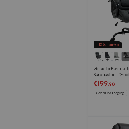
-12%_extra
4+
Vinsetto Bureaus
Bureaustoel, Dra
Armleuningen, tot
€199
,90
Grijs
Gratis bezorging