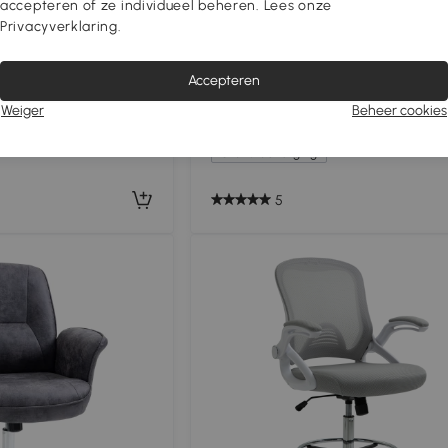
accepteren of ze individueel beheren. Lees onze
Privacyverklaring.
el met voetsteun, 5
Vinsetto Ergonomische Gamingsto
Accepteren
verstelbaar stalen
Kattenoren-Gamerstoel van Kunst
Weiger
Beheer cookies
met Lendensteun, Voetsteun,
€129
,90
Hoofdsteun, Roze
Gratis bezorging
5