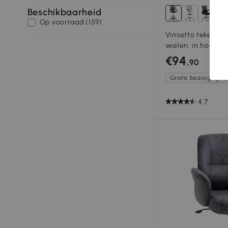
Beschikbaarheid
9+
Op voorraad (159)
Vinsetto tekensto
wielen, in hoogte 
gaasdoek, zwart
€94
,90
Gratis bezorging
4.7