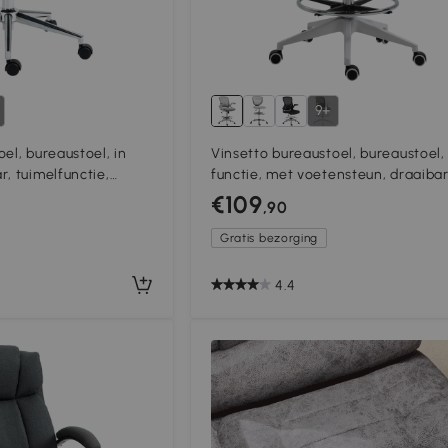
9+
el, bureaustoel, in
Vinsetto bureaustoel, bureaustoel,
r, tuimelfunctie,
functie, met voetensteun, draaiba
onkergrijs, 67 x 69 x
zitting, staal, zwart, 64 x 60 x 106
€109
,90
Gratis bezorging
4.4