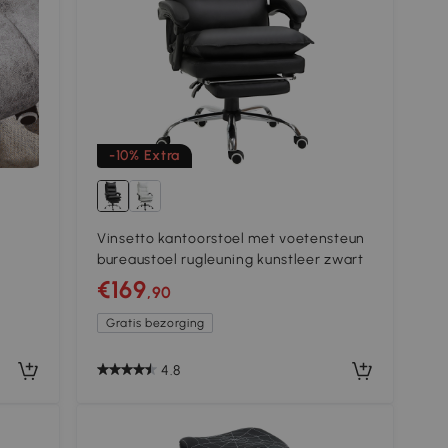
-10% Extra
Vinsetto kantoorstoel met voetensteun
bureaustoel rugleuning kunstleer zwart
€169
,90
 Grijs
Gratis bezorging
4.8