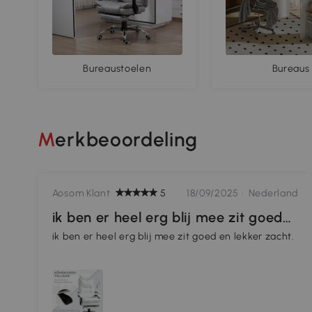
Bureaustoelen
Bureaus
Merkbeoordeling
Aosom Klant
5
18/09/2025 ·
Nederland
ik ben er heel erg blij mee zit goed
en lekker zacht.
ik ben er heel erg blij mee zit goed en lekker zacht.