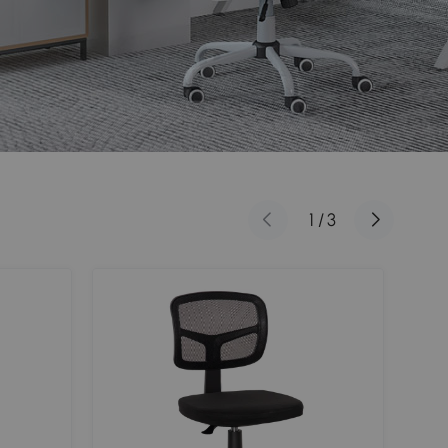
1
/
3