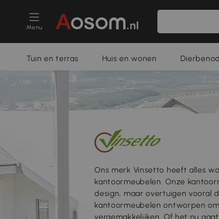
Menu
Tuin en terras
Huis en wonen
Dierbeno
Ons merk Vinsetto heeft alles w
kantoormeubelen. Onze kantoorm
design, maar overtuigen vooral do
kantoormeubelen ontworpen om h
vergemakkelijken. Of het nu gaat 