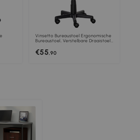
te
Vinsetto Bureaustoel Ergonomische
Vin
Bureaustoel, Verstelbare Draaistoel,
cm 
Ruimtebesparend Zwart
€55
€
,90