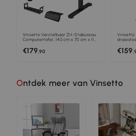
Vinsetto Verstelbaar Zit-Stabureau
Vinsetto
Computertafel, 140 cm x 70 cm x 116
draaisto
cm, Zwart
directies
€179
€159
zwart
,90
,
Ontdek meer van Vinsetto