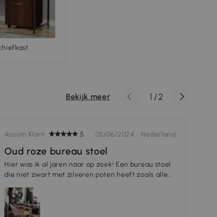
chiefkast
1
/
2
Bekijk meer
Aosom Klant
5
05/06/2024 ·
Nederland
Aos
Oud roze bureau stoel
Go
Hier was ik al jaren naar op zoek! Een bureau stoel
Goe
die niet zwart met zilveren poten heeft zoals alle
zit
standaard stoelen. Deze staat mooi in de
maa
huiskamer en past bij mijn brocante interieur😊 top
men
design en de goedkoopste prijs die ik kon vinden.
sch
Keurig en vlot bezorgd aan huis.
in 