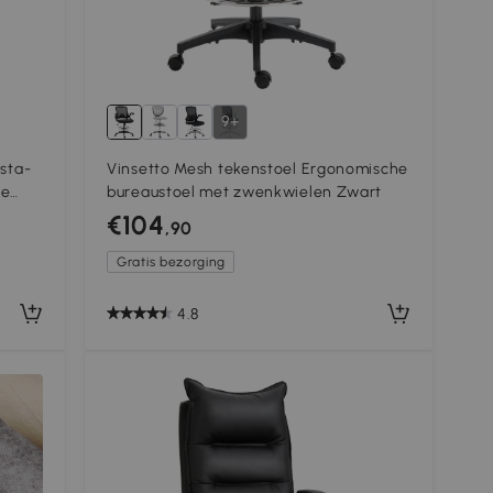
bov
laa
zet
zet
9+
 sta-
Vinsetto Mesh tekenstoel Ergonomische
re
bureaustoel met zwenkwielen Zwart
-126cm
€104
,90
Gratis bezorging
4.8