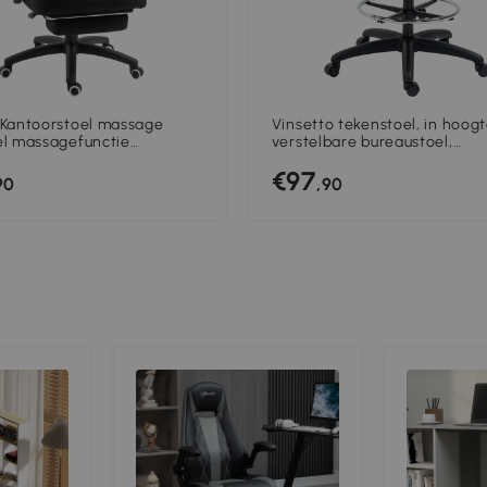
 Kantoorstoel massage
Vinsetto tekenstoel, in hoog
el massagefunctie
verstelbare bureaustoel,
toel in hoogte verstelbaar
ergonomische draaistoel
€97
90
,90