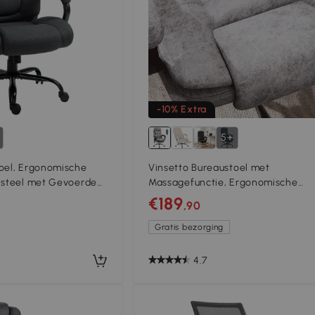
-10% Extra
5+
toel, Ergonomische
Vinsetto Bureaustoel met
aisteel met Gevoerde
Massagefunctie, Ergonomische
 220 kg belastbaar,
Bureaustoel met Leun- &
€189
,90
Warmtefunctie, Afstandsbediening,
Gratis bezorging
4.7