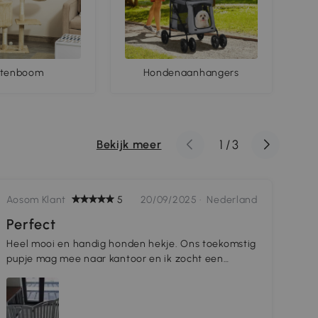
ttenboom
Hondenaanhangers
1
/
3
Bekijk meer
Aosom Klant
5
20/09/2025 ·
Nederland
Aos
Perfect
Pr
Heel mooi en handig honden hekje. Ons toekomstig
De 
pupje mag mee naar kantoor en ik zocht een
sch
stijlvolle oplossing. Het hekje kan in allerlei
kle
verschillende standen geplaatst worden. De
mak
levering was ook heel snel. Ben heel blij!