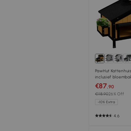
PawHut Kattenhuis
inclusief bloemba
cm, Geel + Wit + 
€87
,90
€118,90
26% Off
-10% Extra
4.6