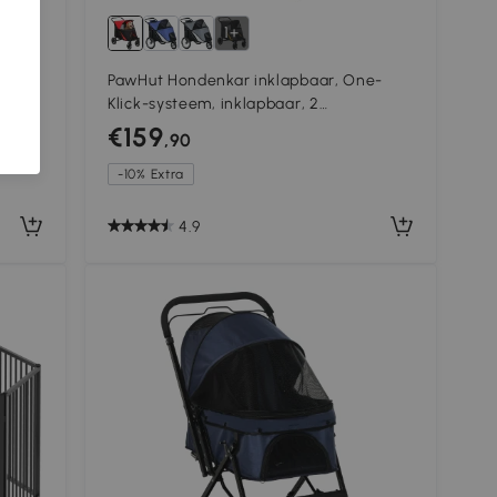
1+
PawHut Hondenkar inklapbaar, One-
Klick-systeem, inklapbaar, 2
veiligheidslijnen, Rood + Zwart
€159
,90
-10% Extra
4.9