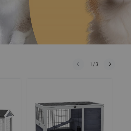
1
/
3