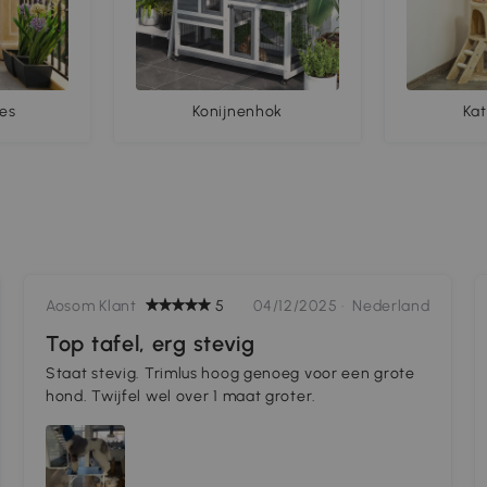
jes
Konijnenhok
Ka
Aosom Klant
5
04/12/2025 ·
Nederland
Top tafel, erg stevig
Staat stevig. Trimlus hoog genoeg voor een grote
hond. Twijfel wel over 1 maat groter.