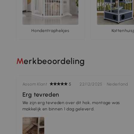
Hondentraphekjes
Kattenhuis
Merkbeoordeling
Aosom Klant
5
22/12/2025 ·
Nederland
Erg tevreden
We zijn erg tevreden over dit hok, montage was
makkelijk en binnen 1 dag geleverd.