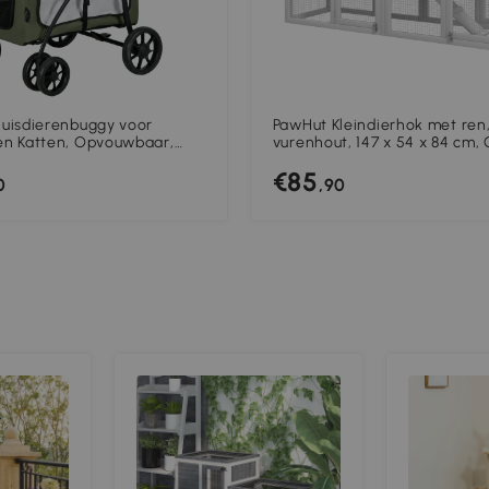
uisdierenbuggy voor
PawHut Kleindierhok met ren
n Katten, Opvouwbaar,
vurenhout, 147 x 54 x 84 cm, 
re Mand, 81 x 58 x 97,5 cm,
€85
onkergroen+Wit
0
,90