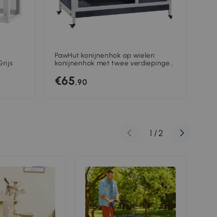
,
PawHut konijnenhok op wielen
Paw
Grijs
konijnenhok met twee verdiepingen
Wee
vurenhout grijs wit
50 
€65
€
,90
1
/
2