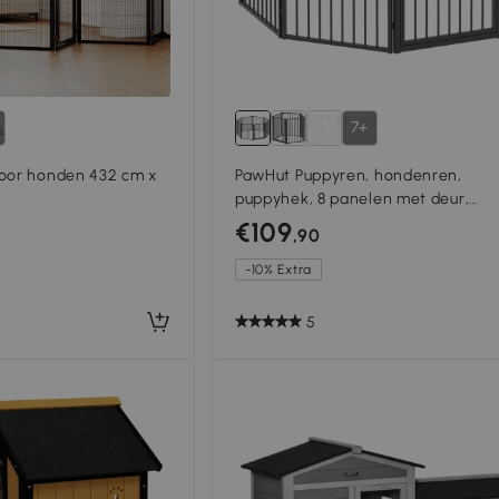
7+
voor honden 432 cm x
PawHut Puppyren, hondenren,
puppyhek, 8 panelen met deur,
opvouwbare en draagbare
€109
,90
hondenomheining, staal, zwart
-10% Extra
5