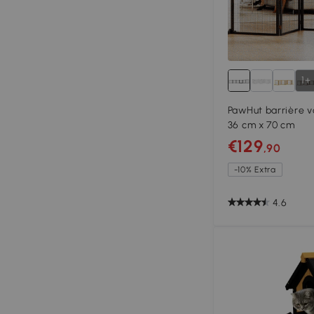
1+
PawHut barrière 
36 cm x 70 cm
€129
,90
-10% Extra
4.6