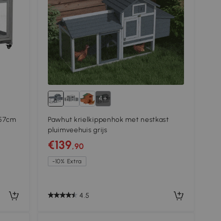
4+
157cm
Pawhut krielkippenhok met nestkast
pluimveehuis grijs
€139
,90
-10% Extra
4.5