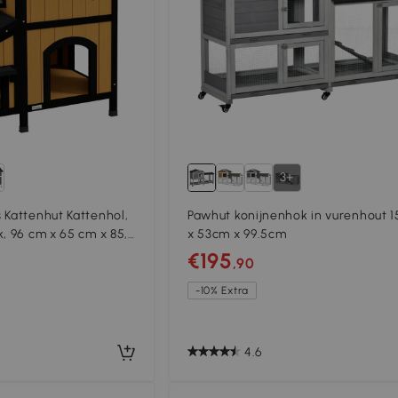
3+
 Kattenhut Kattenhol,
Pawhut konijnenhok in vurenhout 
k, 96 cm x 65 cm x 85,5
x 53cm x 99.5cm
Zwart
€195
,90
-10% Extra
4.6