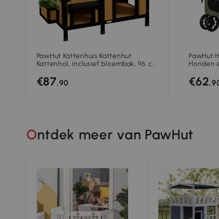
PawHut Kattenhuis Kattenhut
PawHut H
Kattenhol, inclusief bloembak, 96 cm
Honden e
x 65 cm x 85,5 cm, Geel + Wit +
Afneemba
€87
€62
Zwart
Zwart+D
,90
,9
Ontdek meer van PawHut