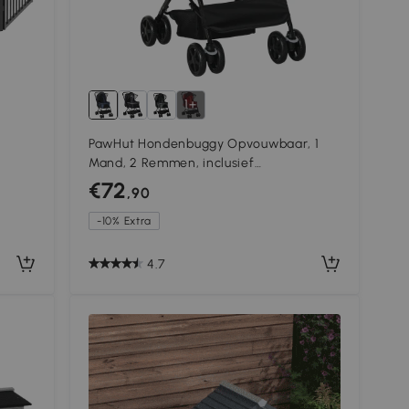
1+
PawHut Hondenbuggy Opvouwbaar, 1
Mand, 2 Remmen, inclusief
Veiligheidslijn, Blauw
€72
,90
-10% Extra
4.7