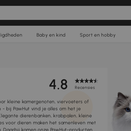
digdheden
Baby en kind
Sport en hobby
4.8
Recensies
oor kleine kamergenoten, viervoeters of
- bij PawHut vind je alles om het je
 Elegante dierenbanken, krabpalen, kleine
ires voor dieren maken het samenleven met
jou. Daarbij komen onze PawHut-producten