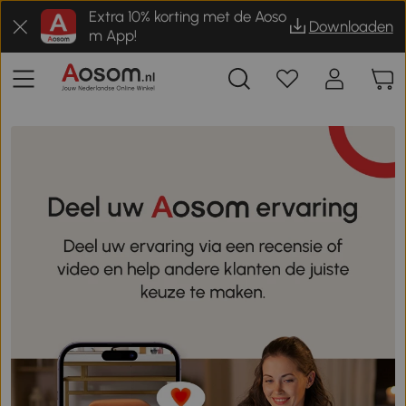
Extra 10% korting met de Aoso
Downloaden
m App!