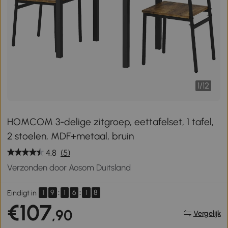
1
/
12
HOMCOM 3-delige zitgroep, eettafelset, 1 tafel,
2 stoelen, MDF+metaal, bruin
4.8
(5)
Verzonden door Aosom Duitsland
1
9
:
1
6
:
1
7
Eindigt in
€107
,90
Vergelijk