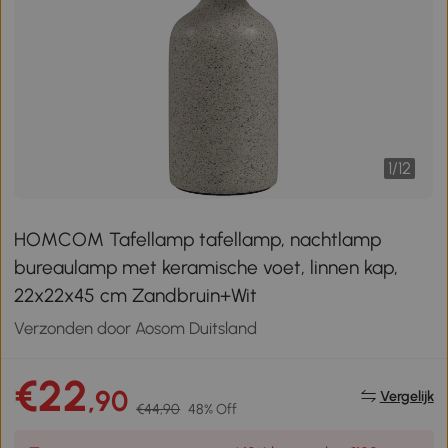
1
/
12
HOMCOM Tafellamp tafellamp, nachtlamp
bureaulamp met keramische voet, linnen kap,
22x22x45 cm Zandbruin+Wit
Verzonden door Aosom Duitsland
€22
,90
Vergelijk
€44,90
48% Off