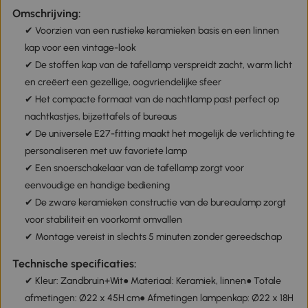
Omschrijving:
✔ Voorzien van een rustieke keramieken basis en een linnen
kap voor een vintage-look
✔ De stoffen kap van de tafellamp verspreidt zacht, warm licht
en creëert een gezellige, oogvriendelijke sfeer
✔ Het compacte formaat van de nachtlamp past perfect op
nachtkastjes, bijzettafels of bureaus
✔ De universele E27-fitting maakt het mogelijk de verlichting te
personaliseren met uw favoriete lamp
✔ Een snoerschakelaar van de tafellamp zorgt voor
eenvoudige en handige bediening
✔ De zware keramieken constructie van de bureaulamp zorgt
voor stabiliteit en voorkomt omvallen
✔ Montage vereist in slechts 5 minuten zonder gereedschap
Technische specificaties:
✔ Kleur: Zandbruin+Wit● Materiaal: Keramiek, linnen● Totale
afmetingen: Ø22 x 45H cm● Afmetingen lampenkap: Ø22 x 18H