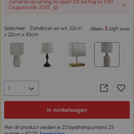
Zomerse opruiming nu open! 12% korting bij €129
Couponcode: ZO12
Selecteer:
Zandbruin en wit, 22cm
3
Alleen
blijft over
x 22cm x 45cm
In winkelwagen
Met dit product verdien je 23 loyaliteitspunt(en). 23
punten = €0,23,
Aanmelden