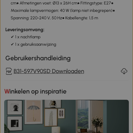
cm● Afmetingen voet: Ø13 x 26H cm● Fittingstype: E27●
Maximale lampvermogen: 40 W (lamp niet inbegrepen)●
Spanning: 220-240 V, 50 Hz● Kabellengte: 1,5 m
Leveringsomvang:
✔ 1 x nachtlamp
✔ 1 x gebruiksaanwijzing
Gebruikershandleiding
B31-597V90SD Downloaden
Winkelen op inspiratie