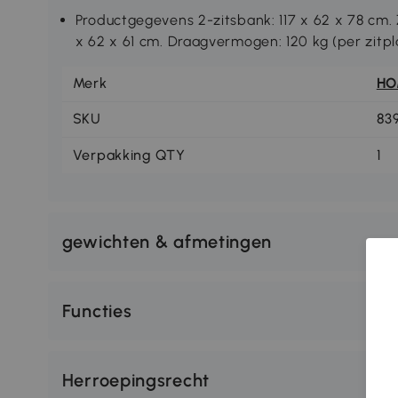
Productgegevens 2-zitsbank: 117 x 62 x 78 cm. Z
x 62 x 61 cm. Draagvermogen: 120 kg (per zitpl
Merk
H
SKU
83
Verpakking QTY
1
gewichten & afmetingen
Functies
Herroepingsrecht