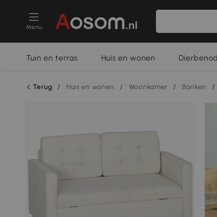
Menu
Tuin en terras
Huis en wonen
Dierbeno
Terug
/
Huis en wonen
/
Woonkamer
/
Banken
/