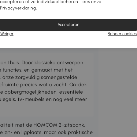
accepteren of ze individueel beheren. Lees onze
Privacyverklaring.
Accepteren
Weiger
Beheer cookies
n thuis. Door klassieke ontwerpen
e functies, en gemaakt met het
is onze zorgvuldig samengestelde
fruimte precies wat u zocht. Ontdek
me opbergmogelijkheden, essentiële
iegels, tv-meubels en nog veel meer
naliteit met de HOMCOM 2-zitsbank.
ge zit- en ligplaats, maar ook praktische