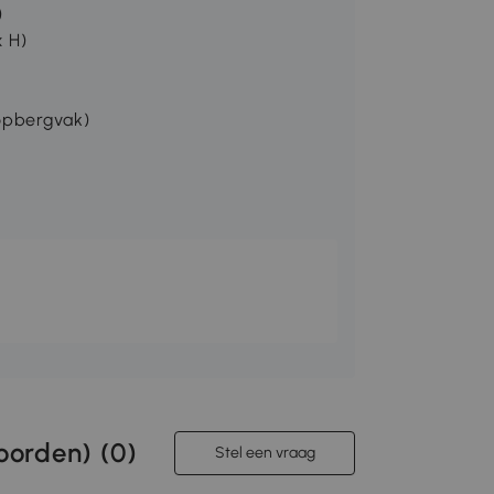
)
x H)
(opbergvak)
orden) (
0
)
Stel een vraag