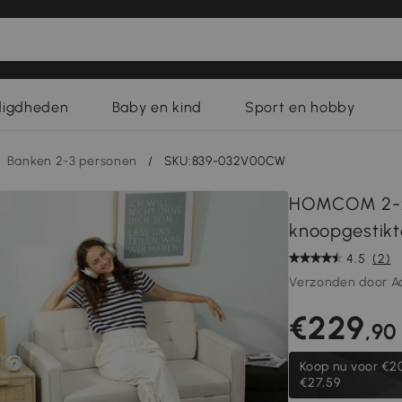
digdheden
Baby en kind
Sport en hobby
Banken 2-3 personen
/
SKU:839-032V00CW
HOMCOM 2-zi
knoopgestikt
4.5
(2)
Verzonden door A
€229
,90
Koop nu voor
€20
€27,59