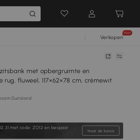
Hot
Verkopen
tsbank met opbergruimte en
e rug, fluweel, 117×62×78 cm, crèmewit
osom Duitsland
2,31
met code: ZO12 en bespaar
Naar de kassa