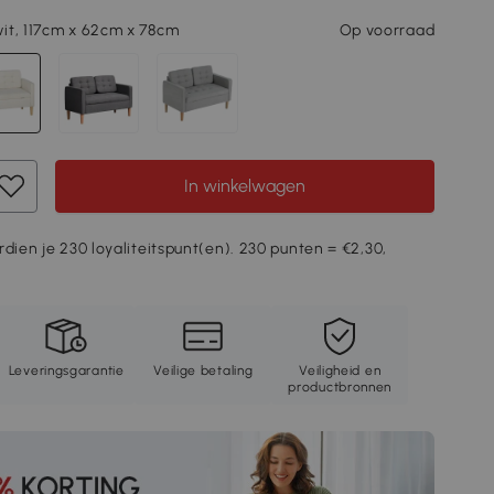
it, 117cm x 62cm x 78cm
Op voorraad
In winkelwagen
rdien je 230 loyaliteitspunt(en). 230 punten = €2,30,
Leveringsgarantie
Veilige betaling
Veiligheid en
productbronnen