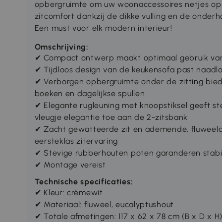
opbergruimte om uw woonaccessoires netjes op
zitcomfort dankzij de dikke vulling en de onderh
Een must voor elk modern interieur!
Omschrijving:
✔ Compact ontwerp maakt optimaal gebruik van
✔ Tijdloos design van de keukensofa past naadloo
✔ Verborgen opbergruimte onder de zitting bie
boeken en dagelijkse spullen
✔ Elegante rugleuning met knoopstiksel geeft s
vleugje elegantie toe aan de 2-zitsbank
✔ Zacht gewatteerde zit en ademende, fluweela
eersteklas zitervaring
✔ Stevige rubberhouten poten garanderen stabi
✔ Montage vereist
Technische specificaties:
✔ Kleur: crèmewit
✔ Materiaal: fluweel, eucalyptushout
✔ Totale afmetingen: 117 x 62 x 78 cm (B x D x H