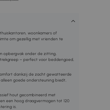
 thuiskantoren, woonkamers of
imte om gezellig met vrienden te
m opbergvak onder de zitting,
e trekgreep – perfect voor beddengoed,
comfort dankzij de zacht gewatteerde
t alleen goede ondersteuning biedt,
assief hout gecombineerd met
 en een hoog draagvermogen tot 120
ering is.