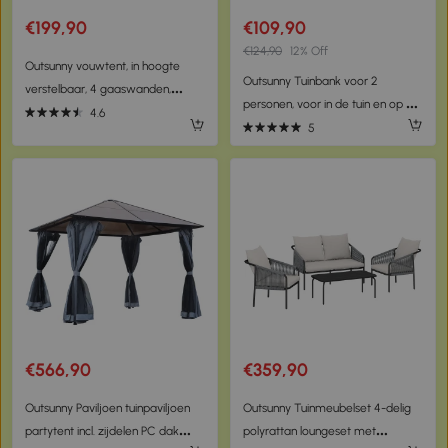
€199,90
€109,90
€124,90
12% Off
Outsunny vouwtent, in hoogte
Outsunny Tuinbank voor 2
verstelbaar, 4 gaaswanden,
personen, voor in de tuin en op het
ventilatiedak, draagtas, snelle
4.6
terras, gemaakt van
5
montage, donkergrijs, 4 x 4 x 3 m
gietaluminium en natuurlijk hout,
120 x 57 x 70 cm, bruin
€566,90
€359,90
Outsunny Paviljoen tuinpaviljoen
Outsunny Tuinmeubelset 4-delig
partytent incl. zijdelen PC dak
polyrattan loungeset met