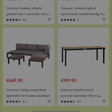
Outsunny Tuinbank, zitbank,
Outsunny Tuinstoel Ligstoel,
geschikt voor 2 personen, met
opvouwbaar, weerbestendig, 194
een rustieke uitstraling
cm x 72 cm x 89 cm, Zwart +
4.6
5
Afmetingen: 110 x 38 x 35 cm Kleur:
Donkergrijs
donkerbruin
€669,90
€199,90
Outsunny 3-delige tuinset bank
Outsunny tuintafel voor 8
bijzettafel met kussens aluminium
personen, aluminium 190c mx
90cm x 74cm
4.9
4.9