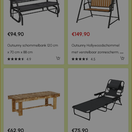
€94,90
€149,90
Outsunny schommelbank 120 cm
Outsunny Hollywoodschommel
x 70 cm x 88 cm
met verstelbaar zonnescherm, 2-
zits Tuinschommel 142 x 112 x
4.9
4.5
162cm, Zwart
€62,90
€75,90