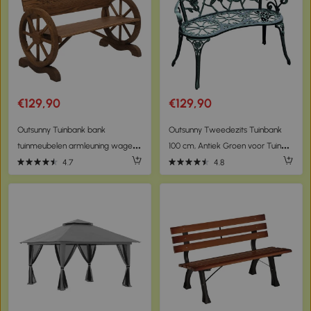
€129,90
€129,90
Outsunny Tuinbank bank
Outsunny Tweedezits Tuinbank
tuinmeubelen armleuning wagen
100 cm, Antiek Groen voor Tuin
wielen design massief hout bruin
Comfort voor Gezins en Rustbank
4.7
4.8