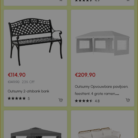
Tuinligstoel, Zwembad-Liege,
terrastafel met parasolgat
4.9
Gepolsterde Ligbed, Grijs
€114,90
€209,90
€149,90
23% Off
Outsunny Opvouwbare paviljoen,
Outsunny 2-zitsbank bank
feesttent, 4 grote ramen,
5
afneembare zijwanden, metalen
4.8
frame, 5,85 x 2,95 x 2,7 m, wit