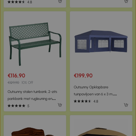
aluminium 3 x 3 m
tweezitsbank, 2 fauteuils,
4.8
salontafel, afneembare kussens
met banden
€116,90
€199,90
€129,90
10% Off
Outsunny Opklapbare
Outsunny stalen tuinbank, 2-zits
tuinpaviljoen van 6 x 3 m,
parkbank met rugleuning en
halfopen, verwijderbare
4.8
armleuning, bank met
5
zijwanden, grote ramen,
bloemmotief, voor tuin, balkon,
draagtas, stalen frame, blauw
max. 240 kg, donkergroen, 127 x
63 x 83 cm