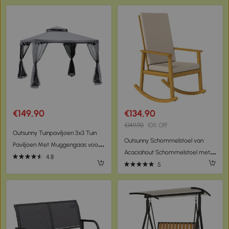
wandmontage balkon aluminium
x 162 cm, Metaal, Terracotta
wit + blauw 395 x 245 cm |
Aosom
€149,90
€134,90
€149,90
10% Off
Outsunny Tuinpaviljoen 3x3 Tuin
Outsunny Schommelstoel van
Paviljoen Met Muggengaas voor
Acaciahout Schommelstoel met
Feesten en Ontvangst, Grijs
4.8
Hoge Rugleuning Kussens tot 160
5
kg 60 x 89 x 107 cm Beige