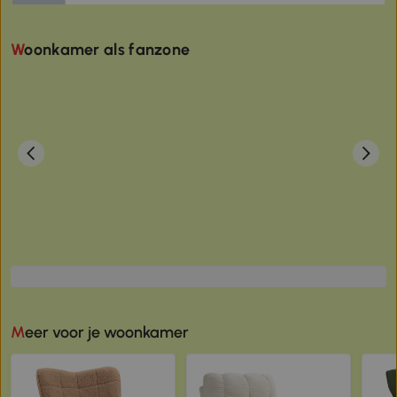
uitsn
weer
Woonkamer als fanzone
Donk
Meer voor je woonkamer