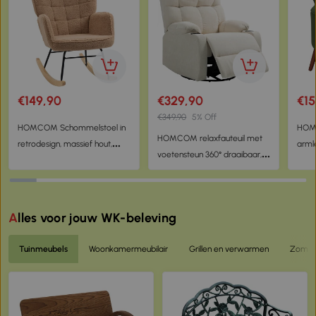
€149,90
€329,90
€15
€349,90
5% Off
HOMCOM Schommelstoel in
HOM
HOMCOM relaxfauteuil met
retrodesign, massief hout,
arml
voetensteun 360° draaibaar,
fauteuil, relaxfauteuil, 98 cm x
acce
88 x 96 x 108 cm, Beige
71 cm x 101 cm, bruin
groe
Alles voor jouw WK-beleving
Tuinmeubels
Woonkamermeubilair
Grillen en verwarmen
Zomers