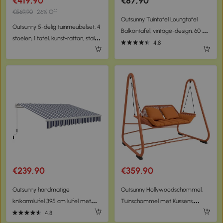
€419,90
€87,90
€569,90
26% Off
Outsunny Tuintafel Loungtafel
Outsunny 5-delig tuinmeubelset, 4
Balkontafel, vintage-design, 60 x
stoelen, 1 tafel, kunst-rattan, stalen
60 x 53 cm, zwart
4.8
frame, wasbare kussens, voor
terras, Khaki
€239,90
€359,90
Outsunny handmatige
Outsunny Hollywoodschommel,
knikarmluifel 395 cm luifel met
Tuinschommel met Kussens,
handslinger balkonluifel zonwering
Frame, Voor Tuin, Balkon, 174 x 120
4.8