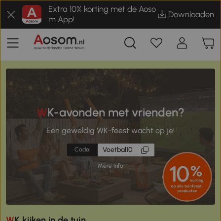
Extra 10% korting met de Aoso
Downloaden
m App!
WK-avonden met vrienden?
Een geweldig WK-feest wacht op je!
Voetbal10
Code:
Mere Info
WK kijken in de tuin