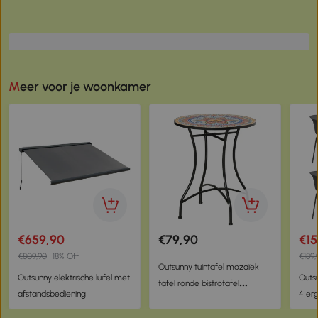
Meer voor je woonkamer
€659,90
€79,90
€15
€809,90
18% Off
€189,
Outsunny tuintafel mozaïek
Outsunny elektrische luifel met
Outs
tafel ronde bistrotafel
afstandsbediening
4 er
bijzettafel rood Ø60 cm
balk