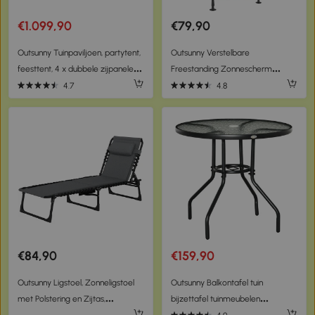
€1.099,90
€79,90
Outsunny Tuinpaviljoen, partytent,
Outsunny Verstelbare
feesttent, 4 x dubbele zijpanelen,
Freestanding Zonnescherm
waterdicht, 2 lantaarnhaken, ca. 4
zonder Boren - Aluminium Frame
4.7
4.8
x 3 x 2,8 m, bruin
- 1,5 x 2,2-3,1 m - Donkergrijs
€84,90
€159,90
Outsunny Ligstoel, Zonneligstoel
Outsunny Balkontafel tuin
met Polstering en Zijtas,
bijzettafel tuinmeubelen