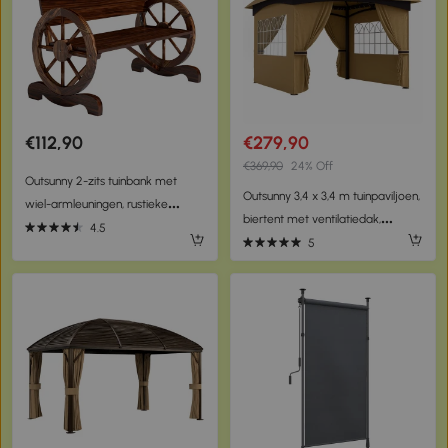
€112,90
€279,90
€369,90
24% Off
Outsunny 2-zits tuinbank met
Outsunny 3,4 x 3,4 m tuinpaviljoen,
wiel-armleuningen, rustieke
biertent met ventilatiedak,
outdoorbank voor terras, veranda,
4.5
boogramen, stalen frame, Beige
5
vurenhout, bruin