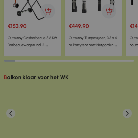
€153,90
€449,90
€14
Outsunny Gasbarbecue 5,6 KW
Outsunny Tuinpaviljoen, 3,3 x 4
Outsu
Barbecuewagen incl. 2
m Partytent met Netgordijnen,
houta
Roestvrijstalen Branders,
Dubbeldeks Dak, Kunstleder
natuu
Opvouwbaar, Zijtafels, 101 x
Coating, Metalen Frame,
50 x 102 cm Zwart
Lichtgrijs
Balkon klaar voor het WK