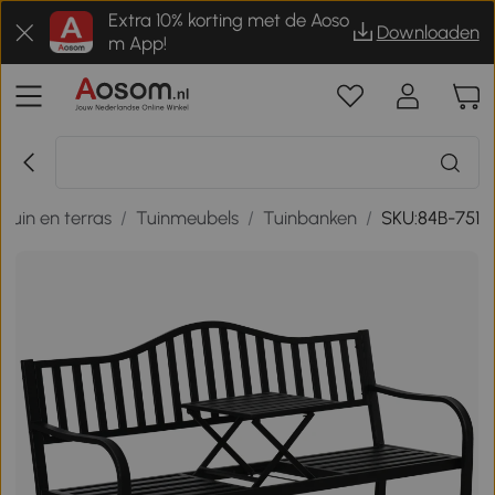
Extra 10% korting met de Aoso
Downloaden
m App!
Tuin en terras
/
Tuinmeubels
/
Tuinbanken
/
SKU:84B-751