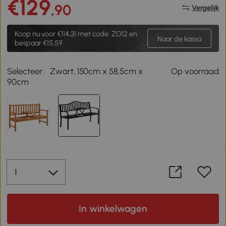
€129
,90
Vergelijk
Koop nu voor
€114,31
met code: ZO12 en
Naar de kassa
bespaar €15,59
Selecteer:
Zwart, 150cm x 58,5cm x
Op voorraad
90cm
In winkelwagen