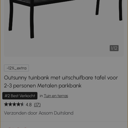
1
/
12
-12%_extra
Outsunny tuinbank met uitschuifbare tafel voor
2-3 personen Metalen parkbank
#2 Best Verkocht
in
Tuin en terras
4.8
(17)
Verzonden door Aosom Duitsland