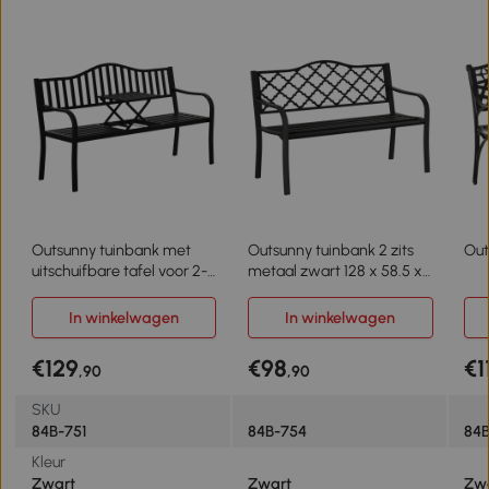
Outsunny tuinbank met
Outsunny tuinbank 2 zits
Out
uitschuifbare tafel voor 2-3
metaal zwart 128 x 58.5 x
personen Metalen
89 cm
parkbank
In winkelwagen
In winkelwagen
€129
€98
€1
,90
,90
SKU
84B-751
84B-754
84
Kleur
Zwart
Zwart
Zw