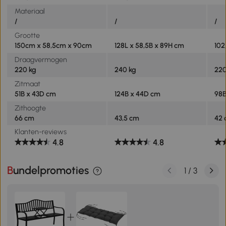
Materiaal
/
/
/
Grootte
150cm x 58,5cm x 90cm
128L x 58,5B x 89H cm
102
Draagvermogen
220 kg
240 kg
220
Zitmaat
51B x 43D cm
124B x 44D cm
98B
Zithoogte
66 cm
43,5 cm
42
Klanten-reviews
4.8
4.8
Bundelpromoties
1
/
3