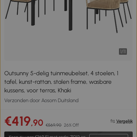
1
/
11
Outsunny 5-delig tuinmeubelset, 4 stoelen, 1
tafel, kunst-rattan, stalen frame, wasbare
kussens, voor terras, Khaki
Verzonden door Aosom Duitsland
€419
,90
Vergelijk
€569,90
26% Off
Koop nu voor
€369,51
met code: ZO12 en