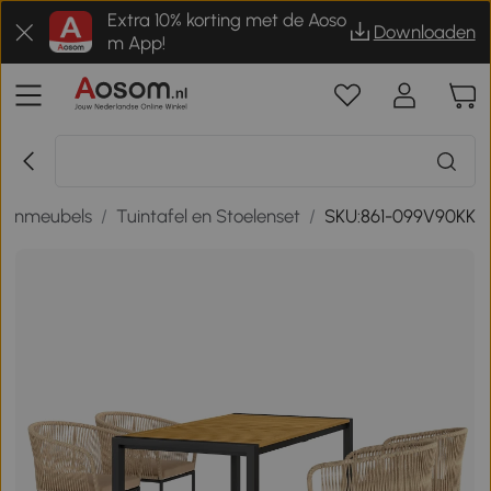
Extra 10% korting met de Aoso
Downloaden
m App!
uinmeubels
/
Tuintafel en Stoelenset
/
SKU:861-099V90KK