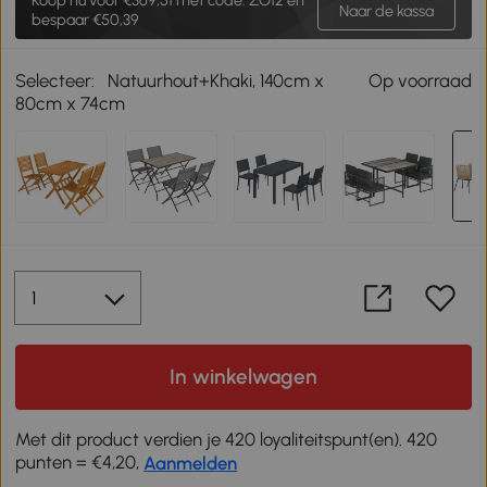
Naar de kassa
bespaar €50,39
Selecteer:
Natuurhout+Khaki, 140cm x
Op voorraad
80cm x 74cm
In winkelwagen
Met dit product verdien je 420 loyaliteitspunt(en). 420
punten = €4,20,
Aanmelden