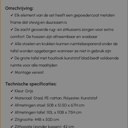
Omschrijving:
✔ Elk element van de set heeft een gepoedercoat metalen
frame dat stevig en duurzaam is
✔ De zacht gevoerde rug- en zitkussens zorgen voor extra
comfort. De hoezen zijn afneembaar en wasbaar
✔ Alle stoelen en krukken kunnen ruimtebesparend onder de
tafel worden opgeborgen wanneer ze niet in gebruik zijn
✔ De grote tafel met houtlook kunststof blad biedt voldoende
ruimte voor alle maaltijden
✔ Montage vereist
Technische specificaties:
✔ Kleur: Grijs
✔ Materiaal: Staal, PE-rattan, Polyester, Kunststof
✔ Afmetingen stoel: 50B x 51,5D x 67H cm
✔ Afmetingen tafel: 110L x 110B x 75H cm
✔ Zitgrootte: 44B x 50D cm
✔ Zithoogte (zonder kussen): 42 cm