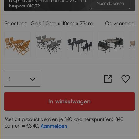
Koop nu voor
€299,11
met code: ZO12 en
Naar de kassa
bespaar €40,79
Selecteer:
Grijs, 110cm x 110cm x 75cm
Op voorraad
In winkelwagen
Met dit product verdien je 340 loyaliteitspunt(en). 340
punten = €3,40,
Aanmelden