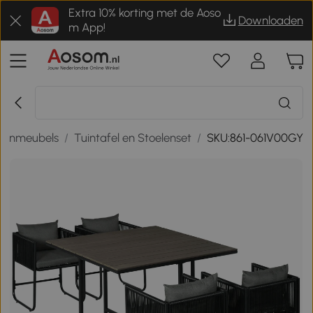
Extra 10% korting met de Aoso
Downloaden
m App!
uinmeubels
/
Tuintafel en Stoelenset
/
SKU:861-061V00GY