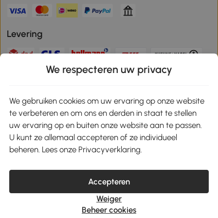
Levering
We respecteren uw privacy
Veilige betaling
We gebruiken cookies om uw ervaring op onze website
te verbeteren en om ons en derden in staat te stellen
Download de app en ontvang 10% korting!
uw ervaring op en buiten onze website aan te passen.
U kunt ze allemaal accepteren of ze individueel
Google Play
beheren. Lees onze Privacyverklaring.
Accepteren
klantenservice@aosom.nl
Weiger
MH Handel GmbH, Wendenstrasse 309, 20537 Hamburg
Beheer cookies
© 2021-2026 Aosom heeft alle rechten voorbehouden.