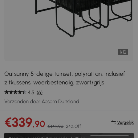
1
/
12
Outsunny 5-delige tuinset, polyrattan, inclusief
zitkussens, weerbestendig, zwart/grijs
4.5
(6)
Verzonden door Aosom Duitsland
€339
,90
Vergelijk
€449,90
24% Off