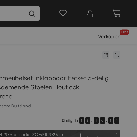
Hot
Verkopen
nmeubelset Inklapbaar Eetset 5-delig
Ademende Stoelen Houtlook
rend
osom Duitsland
Eindigt in
1
2
:
1
6
:
1
0
4,90
met code: ZOMER2026 en