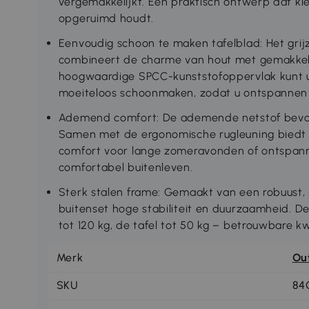
vergemakkelijkt. Een praktisch ontwerp dat kl
opgeruimd houdt.
Eenvoudig schoon te maken tafelblad: Het grijz
combineert de charme van hout met gemakkelij
hoogwaardige SPCC-kunststofoppervlak kunt u 
moeiteloos schoonmaken, zodat u ontspannen k
Ademend comfort: De ademende netstof bevorde
Samen met de ergonomische rugleuning biedt
comfort voor lange zomeravonden of ontspanne
comfortabel buitenleven.
Sterk stalen frame: Gemaakt van een robuust,
buitenset hoge stabiliteit en duurzaamheid.
tot 120 kg, de tafel tot 50 kg – betrouwbare kw
Merk
Ou
SKU
84