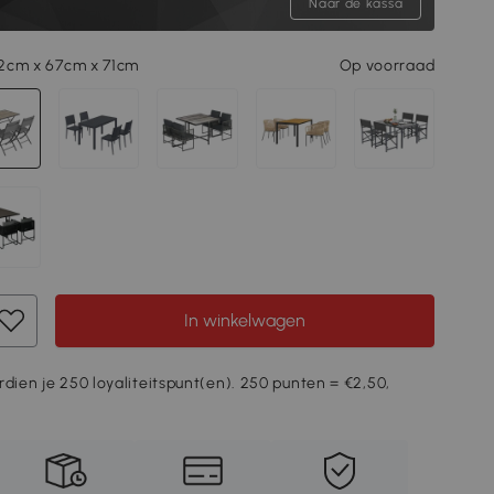
Naar de kassa
112cm x 67cm x 71cm
Op voorraad
In winkelwagen
rdien je 250 loyaliteitspunt(en). 250 punten = €2,50,