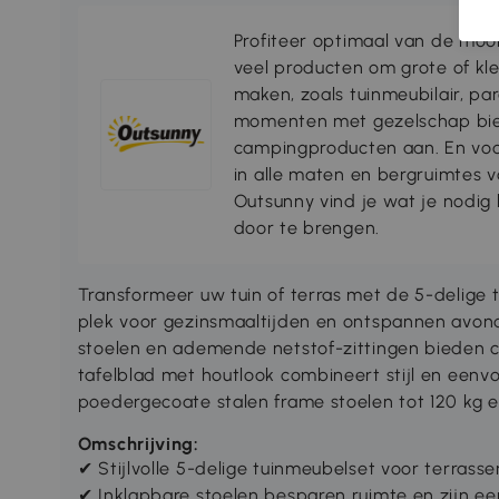
Profiteer optimaal van de moo
veel producten om grote of kl
maken, zoals tuinmeubilair, par
momenten met gezelschap bie
campingproducten aan. En voo
in alle maten en bergruimtes
Outsunny vind je wat je nodi
door te brengen.
Transformeer uw tuin of terras met de 5-delige 
plek voor gezinsmaaltijden en ontspannen avon
stoelen en ademende netstof-zittingen bieden 
tafelblad met houtlook combineert stijl en eenvou
poedergecoate stalen frame stoelen tot 120 kg e
Omschrijving:
✔ Stijlvolle 5-delige tuinmeubelset voor terrasse
✔ Inklapbare stoelen besparen ruimte en zijn e