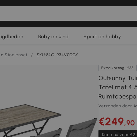
digdheden
Baby en kind
Sport en hobby
en Stoelenset
/
SKU:84G-934V00GY
Extra korting -€35
Outsunny Tui
Tafel met 4 
Ruimtebespa
Verzonden door A
€249
,90
Koop nu voor
€21