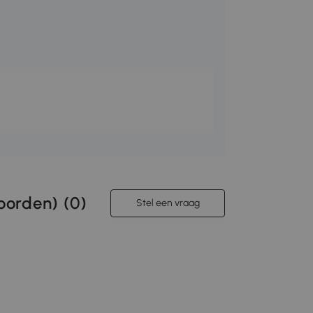
orden) (
0
)
Stel een vraag