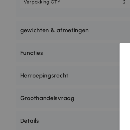
Verpakking QTY
2
gewichten & afmetingen
Functies
Herroepingsrecht
Groothandelsvraag
Details