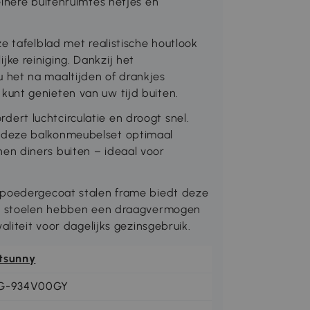
einere buitenruimtes netjes en
e tafelblad met realistische houtlook
ke reiniging. Dankzij het
het na maaltijden of drankjes
unt genieten van uw tijd buiten.
rt luchtcirculatie en droogt snel.
 deze balkonmeubelset optimaal
n diners buiten – ideaal voor
 poedergecoat stalen frame biedt deze
 De stoelen hebben een draagvermogen
aliteit voor dagelijks gezinsgebruik.
tsunny
G-934V00GY