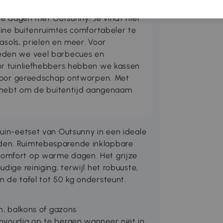
ie dagen met Outsunny! Je vindt hier
eine buitenruimtes comfortabeler te
asols, prielen en meer. Voor
den we veel barbecues en
r tuinliefhebbers hebben we kassen
 voor gereedschap ontworpen. Met
g hebt om de buitentijd aangenaam
tuin-eetset van Outsunny in een ideale
den. Ruimtebesparende inklapbare
comfort op warme dagen. Het grijze
dige reiniging, terwijl het robuuste,
n de tafel tot 50 kg ondersteunt.
n, balkons of gazons
envoudig op te bergen wanneer niet in