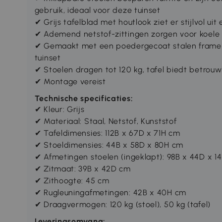
gebruik, ideaal voor deze tuinset
✔ Grijs tafelblad met houtlook ziet er stijlvol u
✔ Ademend netstof-zittingen zorgen voor koele
✔ Gemaakt met een poedergecoat stalen frame v
tuinset
✔ Stoelen dragen tot 120 kg, tafel biedt betrou
✔ Montage vereist
Technische specificaties:
✔ Kleur: Grijs
✔ Materiaal: Staal, Netstof, Kunststof
✔ Tafeldimensies: 112B x 67D x 71H cm
✔ Stoeldimensies: 44B x 58D x 80H cm
✔ Afmetingen stoelen (ingeklapt): 98B x 44D x 1
✔ Zitmaat: 39B x 42D cm
✔ Zithoogte: 45 cm
✔ Rugleuningafmetingen: 42B x 40H cm
✔ Draagvermogen: 120 kg (stoel), 50 kg (tafel)
Leveringsomvang: