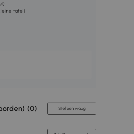
el)
leine tafel)
orden) (
0
)
Stel een vraag