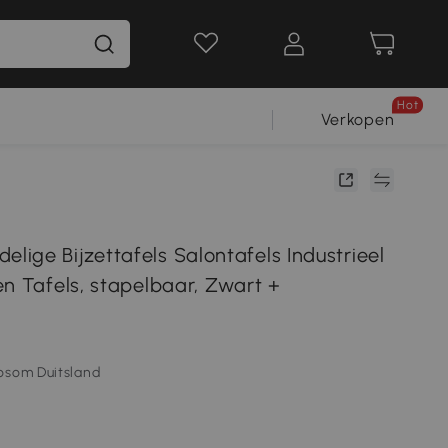
Hot
Verkopen
ige Bijzettafels Salontafels Industrieel
en Tafels, stapelbaar, Zwart +
osom Duitsland