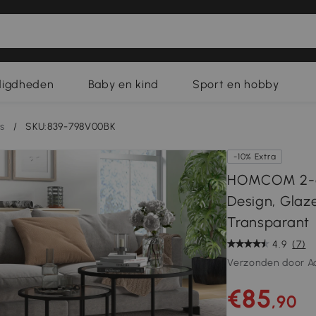
digdheden
Baby en kind
Sport en hobby
s
/
SKU:839-798V00BK
-10% Extra
HOMCOM 2-del
Design, Glaz
Transparant
4.9
(7)
Verzonden door A
€85
,90