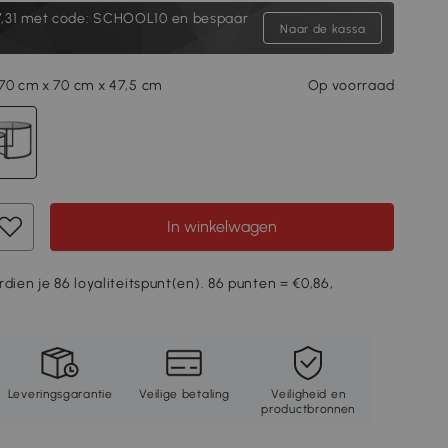
,31
met code: SCHOOL10 en bespaar
Naar de kassa
70 cm x 70 cm x 47,5 cm
Op voorraad
In winkelwagen
rdien je 86 loyaliteitspunt(en). 86 punten = €0,86,
Leveringsgarantie
Veilige betaling
Veiligheid en
productbronnen