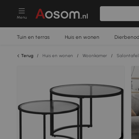
Menu
Tuin en terras
Huis en wonen
Dierbeno
Terug
/
Huis en wonen
/
Woonkamer
/
Salontafel