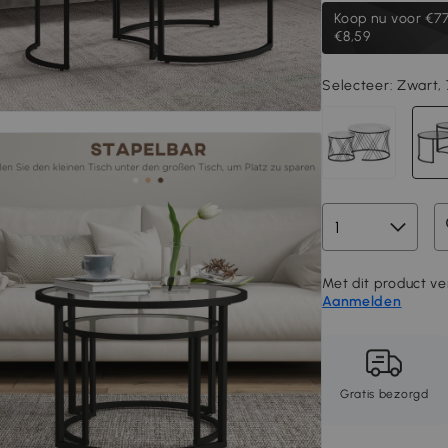
Koop nu voor
€77
€8,59
Selecteer:
Zwart, 
Met dit product ve
Aanmelden
Gratis bezorgd