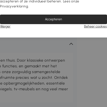
accepteren of ze individueel beheren. Lees onze
Privacyverklaring.
Accepteren
Weiger
Beheer cookies
n thuis. Door klassieke ontwerpen
e functies, en gemaakt met het
is onze zorgvuldig samengestelde
fruimte precies wat u zocht. Ontdek
me opbergmogelijkheden, essentiële
iegels, tv-meubels en nog veel meer