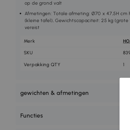
op de grond valt
Afmetingen: Totale afmeting: Ø70 x 47,5H cm h
(kleine tafel), Gewichtscapaciteit: 25 kg (grote 
vereist
Merk
H
SKU
83
Verpakking QTY
1
gewichten & afmetingen
Functies