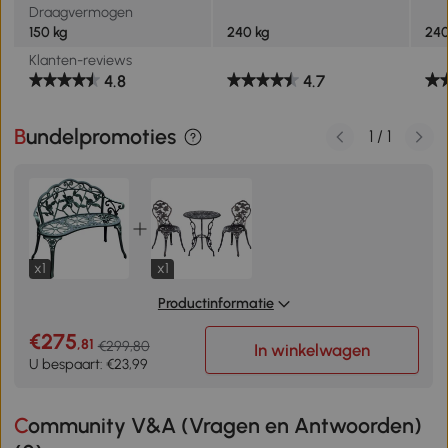
Draagvermogen
150 kg
240 kg
240
Klanten-reviews
4.8
4.7
Bundelpromoties
1
/
1
x1
x1
Productinformatie
€275
,81
€299,80
In winkelwagen
U bespaart: €23,99
Community V&A (Vragen en Antwoorden)