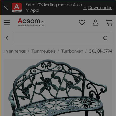
Extra 10% korting met de Aoso
Downloaden
m App!
Tuin en terras
/
Tuinmeubels
/
Tuinbanken
/
SKU:01-0794