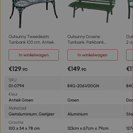
Outsunny Tweedezits
Outsunny Groene
Out
Tuinbank 100 cm, Antiek
Tuinbank, Parkbank,
2-z
Groen voor Tuin Comfort
Zitbank in Latdesign,
rug
voor Gezins en Rustbank
Weerbestendig, Aluminium,
ban
In winkelwagen
In winkelwagen
123 x 67 x 79 cm
voo
kg,
€129
€149
€1
,90
,90
83
SKU
01-0794
84G-206V00GN
84
Kleur
Antiek Groen
Groen
Don
Materiaal
Gietaluminium, Gietijzer
Aluminium
Sta
Grootte
100 x 54 x 78 cm
123cm x 67cm x 79cm
127