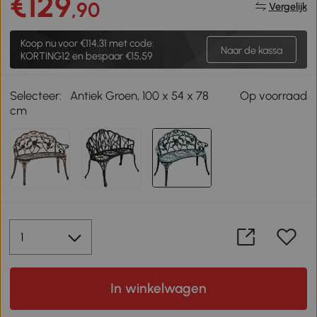
€129
,90
Vergelijk
Koop nu voor
€114,31
met code:
Naar de kassa
KORTING12 en bespaar €15,59
Selecteer:
Antiek Groen, 100 x 54 x 78
Op voorraad
cm
In winkelwagen