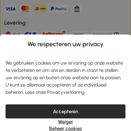
Levering
We respecteren uw privacy
Veilige betaling
We gebruiken cookies om uw ervaring op onze website
te verbeteren en om ons en derden in staat te stellen
Download de app en ontvang 10% korting!
uw ervaring op en buiten onze website aan te passen.
U kunt ze allemaal accepteren of ze individueel
Google Play
beheren. Lees onze Privacyverklaring.
Accepteren
klantenservice@aosom.nl
Weiger
MH Handel GmbH, Wendenstrasse 309, 20537 Hamburg
Beheer cookies
© 2021-2026 Aosom heeft alle rechten voorbehouden.