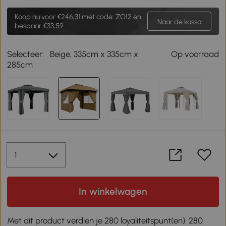
Koop nu voor
€246,31
met code: ZO12 en
Naar de kassa
bespaar €33,59
Selecteer:
Beige, 335cm x 335cm x
Op voorraad
285cm
In winkelwagen
Met dit product verdien je 280 loyaliteitspunt(en). 280