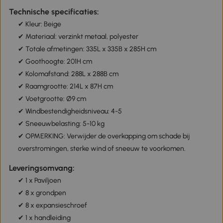
Technische specificaties:
✔ Kleur: Beige
✔ Materiaal: verzinkt metaal, polyester
✔ Totale afmetingen: 335L x 335B x 285H cm
✔ Goothoogte: 201H cm
✔ Kolomafstand: 288L x 288B cm
✔ Raamgrootte: 214L x 87H cm
✔ Voetgrootte: Ø9 cm
✔ Windbestendigheidsniveau: 4-5
✔ Sneeuwbelasting: 5-10 kg
✔ OPMERKING: Verwijder de overkapping om schade bij
overstromingen, sterke wind of sneeuw te voorkomen.
Leveringsomvang:
✔ 1 x Paviljoen
✔ 8 x grondpen
✔ 8 x expansieschroef
✔ 1 x handleiding