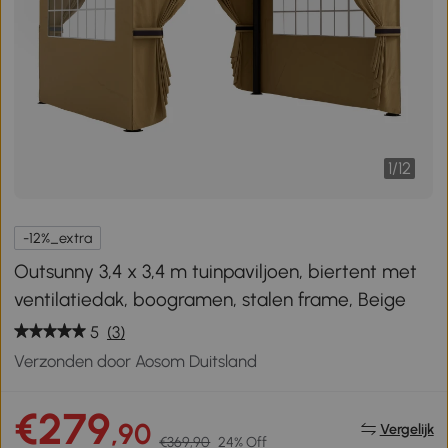
1
/
12
-12%_extra
Outsunny 3,4 x 3,4 m tuinpaviljoen, biertent met
ventilatiedak, boogramen, stalen frame, Beige
5
(3)
Verzonden door Aosom Duitsland
€279
,90
Vergelijk
€369,90
24% Off