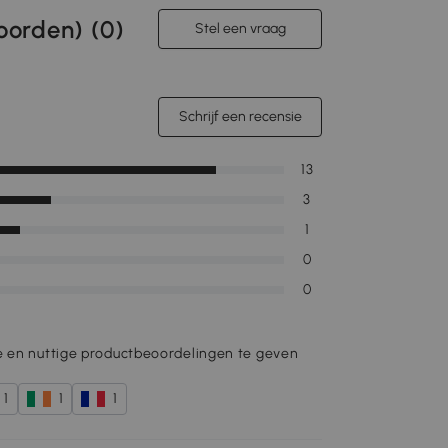
orden) (
0
)
Stel een vraag
Schrijf een recensie
13
3
1
0
0
e en nuttige productbeoordelingen te geven
1
1
1