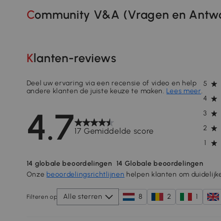
Community V&A (Vragen en Antwo
Klanten-reviews
Deel uw ervaring via een recensie of video en help
5
andere klanten de juiste keuze te maken.
Lees meer
.
4
4.7
3
2
17 Gemiddelde score
1
14
globale beoordelingen
14
Globale beoordelingen
Onze
beoordelingsrichtlijnen
helpen klanten om duidelijk
Alle sterren
8
2
1
Filteren op