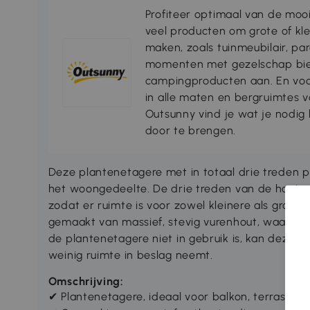
Profiteer optimaal van de moo
veel producten om grote of kl
maken, zoals tuinmeubilair, par
momenten met gezelschap bie
campingproducten aan. En voo
in alle maten en bergruimtes
Outsunny vind je wat je nodi
door te brengen.
Deze plantenetagere met in totaal drie treden pa
het woongedeelte. De drie treden van de houten 
zodat er ruimte is voor zowel kleinere als grote
gemaakt van massief, stevig vurenhout, waardoo
de plantenetagere niet in gebruik is, kan deze 
weinig ruimte in beslag neemt.
Omschrijving:
✔
Plantenetagere, ideaal voor balkon, terras, w