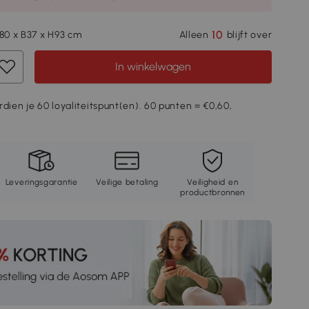
10
L80 x B37 x H93 cm
Alleen
blijft over
In winkelwagen
rdien je 60 loyaliteitspunt(en). 60 punten = €0,60,
Leveringsgarantie
Veilige betaling
Veiligheid en
productbronnen