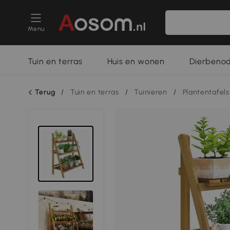
Menu
Tuin en terras
Huis en wonen
Dierbeno
Terug
/
Tuin en terras
/
Tuinieren
/
Plantentafels