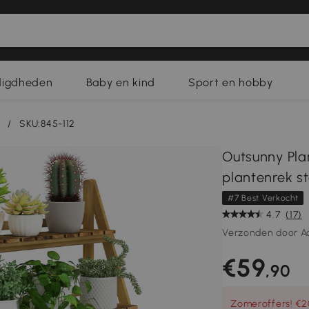
digdheden
Baby en kind
Sport en hobby
/
SKU:845-112
Outsunny Pl
plantenrek s
#7 Best Verkocht
4.7
(17)
Verzonden door A
€59
,90
Zomeroffers! €20