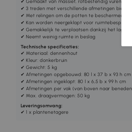
✔
Gemaakt van massief, rotbestendig vurenhout,
✔
3 treden met verschillende afmetingen biede
✔
Met relingen om de potten te beschermen teg
✔
Kan worden neergeklapt voor ruimtebesparen
✔
Gemakkelijk te verplaatsen dankzij het lage g
✔
Neemt weinig ruimte in beslag
Technische specificaties:
✔ Materiaal: dennenhout
✔ Kleur: donkerbruin
✔ Gewicht: 5 kg
✔ Afmetingen opgebouwd: 80 l x 37 b x 93 h cm
✔ Afmetingen ingeklapt: 80 l x 6,5 b x 99 h cm
✔ Afmetingen per vak (van boven naar beneden): 
✔ Max. draagvermogen: 50 kg
Leveringsomvang:
✔ 1 x plantenetagere