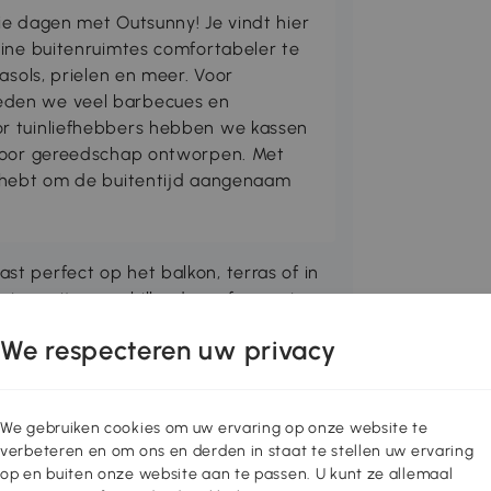
ie dagen met Outsunny! Je vindt hier
eine buitenruimtes comfortabeler te
asols, prielen en meer. Voor
den we veel barbecues en
r tuinliefhebbers hebben we kassen
 voor gereedschap ontworpen. Met
g hebt om de buitentijd aangenaam
st perfect op het balkon, terras of in
trap zijn verschillend van formaat,
re bloempotten. Het bloemenrek is
We respecteren uw privacy
r het stabiel en duurzaam is. Wanneer
eenvoudig worden ingeklapt zodat het
We gebruiken cookies om uw ervaring op onze website te
verbeteren en om ons en derden in staat te stellen uw ervaring
oonkamer of entree
op en buiten onze website aan te passen. U kunt ze allemaal