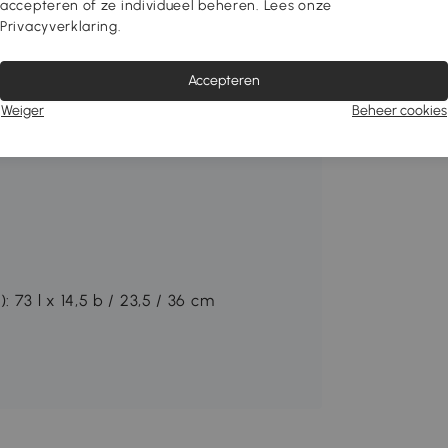
 stevigen stabiel
accepteren of ze individueel beheren. Lees onze
Privacyverklaring.
n voldoende ruimte
en kantelen
de opslag
Accepteren
ewicht
Weiger
Beheer cookies
73 l x 14,5 b / 23,5 / 36 cm