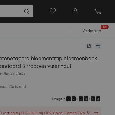
Hot
Verkopen
antenetagere bloementrap bloemenbank
tandaard 3 trappen vurenhout
in
Plantentafels
osom Duitsland
Eindigt in
0
9
:
3
8
:
5
2
 korting bij €129 | €35 bij €189, Code: Zomer2026