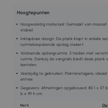
Hoogtepunten
Hoogwaardig materiaal: Gemaakt van massief, 
stabiel.
Inklapbaar design: De plank klapt in enkele 
ruimtebesparende opslag creëert.
Voldoende opbergruimte: 3 treden met versch
ruimte. Dankzij de vangrails biedt deze plank
kantelen.
Veelzijdig te gebruiken: Plantenetagere, ideaa
entree.
Gegevens: Afmetingen opgebouwd: 80 l x 37 b x
b x 99 h cm.
Merk
Ou