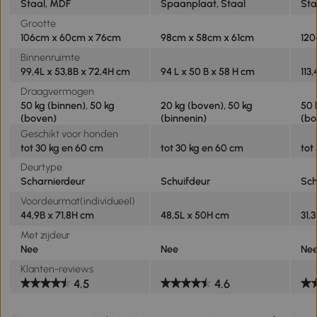
Staal, MDF
Spaanplaat, Staal
Sta
Grootte
106cm x 60cm x 76cm
98cm x 58cm x 61cm
120
Binnenruimte
99,4L x 53,8B x 72,4H cm
94 L x 50 B x 58 H cm
113
Draagvermogen
50 kg (binnen), 50 kg
20 kg (boven), 50 kg
50 
(boven)
(binnenin)
(bo
Geschikt voor honden
tot 30 kg en 60 cm
tot 30 kg en 60 cm
tot
Deurtype
Scharnierdeur
Schuifdeur
Sch
Voordeurmat(individueel)
44,9B x 71,8H cm
48,5L x 50H cm
31,
Met zijdeur
Nee
Nee
Ne
Klanten-reviews
4.5
4.6