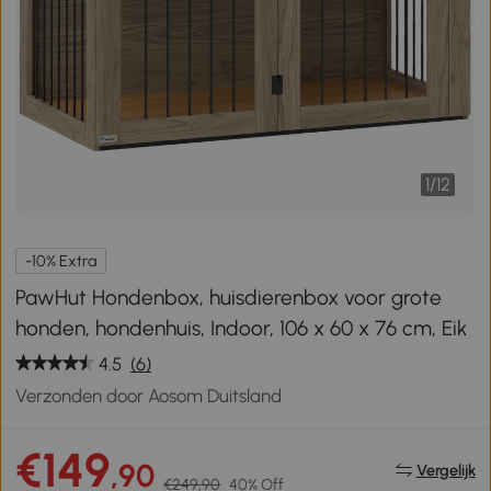
1
/
12
-10% Extra
PawHut Hondenbox, huisdierenbox voor grote
honden, hondenhuis, Indoor, 106 x 60 x 76 cm, Eik
4.5
(6)
Verzonden door Aosom Duitsland
€149
,90
Vergelijk
€249,90
40% Off