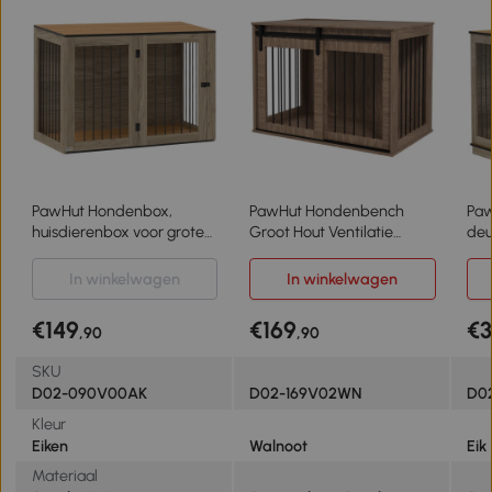
PawHut Hondenbox,
PawHut Hondenbench
Paw
huisdierenbox voor grote
Groot Hout Ventilatie
deu
honden, hondenhuis,
Rustiek Ontwerp Walnoot
des
Indoor, 106 x 60 x 76 cm,
Zwart
bru
In winkelwagen
In winkelwagen
Eik
€149
€169
€
,90
,90
SKU
D02-090V00AK
D02-169V02WN
D0
Kleur
Eiken
Walnoot
Eik
Materiaal