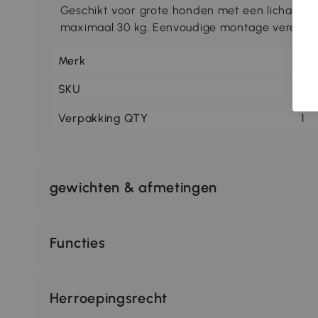
Geschikt voor grote honden met een lichaams
maximaal 30 kg. Eenvoudige montage vereist.
Merk
Pa
SKU
D0
Verpakking QTY
1
gewichten & afmetingen
Functies
Herroepingsrecht