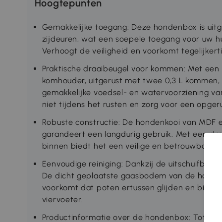
Hoogtepunten
Gemakkelijke toegang: Deze hondenbox is uitg
zijdeuren, wat een soepele toegang voor uw hu
Verhoogt de veiligheid en voorkomt tegelijker
Praktische draaibeugel voor kommen: Met een 
komhouder, uitgerust met twee 0,3 L kommen
gemakkelijke voedsel- en watervoorziening van
niet tijdens het rusten en zorg voor een opger
Robuste constructie: De hondenkooi van MDF 
garandeert een langdurig gebruik. Met een dr
binnen biedt het een veilige en betrouwbare pl
Eenvoudige reiniging: Dankzij de uitschuifbare
De dicht geplaatste gaasbodem van de hondenb
voorkomt dat poten ertussen glijden en biedt
viervoeter.
Productinformatie over de hondenbox: Totale 