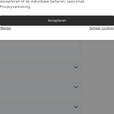
accepteren of ze individueel beheren. Lees onze
lengte tot 60 cm en een gewicht van
Privacyverklaring.
Accepteren
wHut
Weiger
Beheer cookies
2-246V00WT