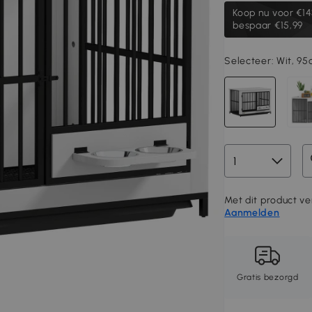
Koop nu voor
€14
bespaar €15,99
Selecteer:
Wit, 9
Met dit product ver
Aanmelden
Gratis bezorgd