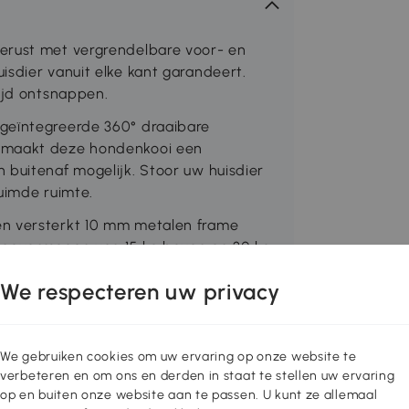
erust met vergrendelbare voor- en
isdier vanuit elke kant garandeert.
tijd ontsnappen.
geïntegreerde 360° draaibare
, maakt deze hondenkooi een
 buitenaf mogelijk. Stoor uw huisdier
uimde ruimte.
en versterkt 10 mm metalen frame
aagvermogen van 15 kg boven en 30 kg
ek voor uw huisdier.
We respecteren uw privacy
 lade is schoonmaken heel eenvoudig.
ox zorgt voor comfort en veiligheid,
 een ontspannen plek voor uw
We gebruiken cookies om uw ervaring op onze website te
verbeteren en om ons en derden in staat te stellen uw ervaring
op en buiten onze website aan te passen. U kunt ze allemaal
afmetingen: 95B x 60D x 68,5H cm.