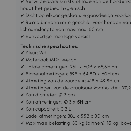
✔ Verwijderbare kunststof lade van de hondenkoo
houdt het gebied hygiënisch
✔ Dicht op elkaar geplaatste gaasdesign voorko
✔ Ruime binnenruimte geschikt voor honden van 
lichaamslengte van maximaal 60 cm
✔ Eenvoudige montage vereist
Technische specificaties:
✔ Kleur: Wit
✔ Materiaal: MDF, Metaal
✔ Totale afmetingen: 95L x 60B x 68,5H cm
✔ Binnenafmetingen: 89B x 54,5D x 60H cm
✔ Afmeting van de voordeur: 41B x 49,5H cm
✔ Afmetingen van de draaibare komhouder: 37,2
✔ Komdiameter: Ø13 cm
✔ Komafmetingen: Ø13 x 5H cm
✔ Komcapaciteit: 0,3 L
✔ Lade-afmetingen: 88L x 55B x 3D cm
✔ Maximale belasting: 30 kg (binnen), 15 kg (bov