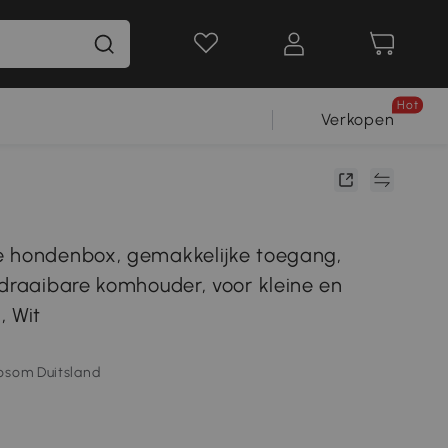
Hot
Verkopen
 hondenbox, gemakkelijke toegang,
 draaibare komhouder, voor kleine en
, Wit
osom Duitsland