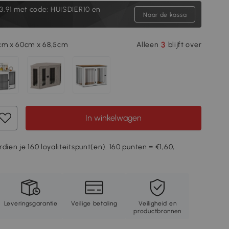
3,91
met code: HUISDIER10 en
Naar de kassa
3
5cm x 60cm x 68,5cm
Alleen
blijft over
In winkelwagen
dien je 160 loyaliteitspunt(en). 160 punten = €1,60,
Leveringsgarantie
Veilige betaling
Veiligheid en
productbronnen