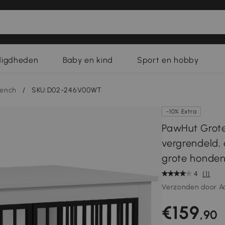
digdheden
Baby en kind
Sport en hobby
ench
/
SKU:D02-246V00WT
-10% Extra
PawHut Grote
vergrendeld,
grote honden
4
(1)
Verzonden door A
€159
,90