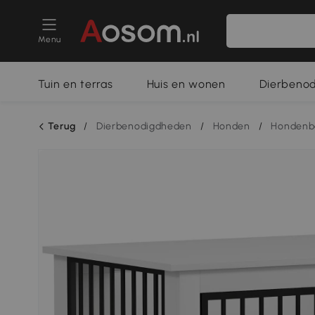
Menu
Tuin en terras
Huis en wonen
Dierbeno
Terug
/
Dierbenodigdheden
/
Honden
/
Hondenb